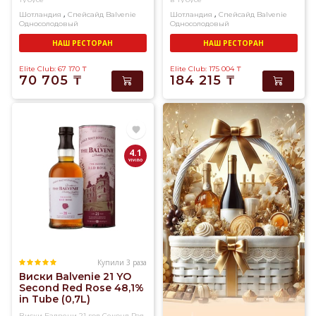
,
,
Шотландия
Спейсайд
Balvenie
Шотландия
Спейсайд
Balvenie
Односолодовый
Односолодовый
НАШ РЕСТОРАН
НАШ РЕСТОРАН
Elite Club: 67 170
₸
Elite Club: 175 004
₸
70 705
₸
184 215
₸
4.1
Купили 3 раза
Виски Balvenie 21 YO
Second Red Rose 48,1%
in Tube (0,7L)
Виски Балвени 21 год Секонд Рэд