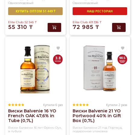
Односолодовый
Односолодовый
более
100
КУПИТЬ ОПТОМ 51 449 ₸
НАШ РЕСТОРАН
раз.
Elite Club: 52 545
₸
Elite Club: 69 336
₸
Доставка
55 310
₸
72 985
₸
виски
в
Алматы
в
3.8
90.5
течение
3-
х
часов.
Купили 6 раз
Купили 2 раза
Виски Balvenie 16 YO
Виски Balvenie 21 YO
French OAK 47,6% in
Portwood 40% in Gift
Tube (0,7L)
Box (0,7L)
Виски Балвени 16 лет Френч Оук,
Виски Балвени 21 год Портвуд,
в тубусе
подарочная упаковка