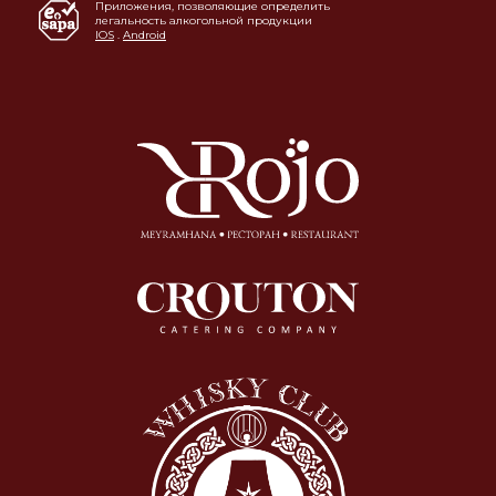
Приложения, позволяющие определить
легальность алкогольной продукции
IOS
.
Android