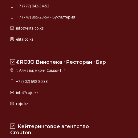
+7 (777) 042-34-52
+7 (747) 895-23-54 - Бухгалтерия
info@elitalco.kz
elitalco.kz
💃 ROJO Винотека ⸱ Ресторан ⸱ Бар
г. Алматы, мкр-н Самал-1, 4
+7 (702) 698 80 33
info@rojo.kz
rojo.kz
Кейтеринговое агентство
Crouton