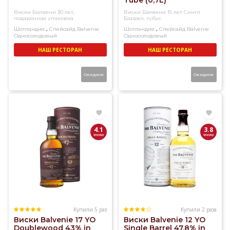
Tube (0,7L)
Виски Балвени 30 лет,
Виски Балвени 15 лет Сингл
подарочная упаковка
Баррел, тубус
,
,
Шотландия
Спейсайд
Balvenie
Шотландия
Спейсайд
Balvenie
Односолодовый
Односолодовый
НАШ РЕСТОРАН
НАШ РЕСТОРАН
Ожидаем
Ожидаем
4.1
3.8
Купили 5 раз
Купили 2 раза
Виски Balvenie 17 YO
Виски Balvenie 12 YO
Doublewood 43% in
Single Barrel 47,8% in