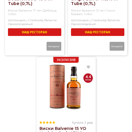
Tube (0,7L)
Tube (0,7L)
Виски Балвени 17 лет Даблвуд,
Виски Балвени 12 лет Сингл
тубус
Баррел, тубус
,
,
Шотландия
Спейсайд
Balvenie
Шотландия
Спейсайд
Balvenie
Односолодовый
Односолодовый
НАШ РЕСТОРАН
НАШ РЕСТОРАН
Ожидаем
Ожидаем
ЭКСКЛЮЗИВ
4.4
Купили 3 раза
Виски Balvenie 15 YO