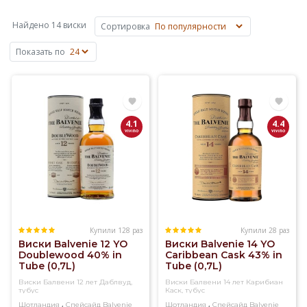
480
₸
Найдено 14 виски
Сортировка
—
Показать по
Американский
Дуб,
12
Лет,
16
4.1
4.4
Лет,
Дубовые
Бочки,
17
Лет.
Купили
Купили 128 раз
Купили 28 раз
Виски
Виски Balvenie 12 YO
Виски Balvenie 14 YO
Balvenie
Doublewood 40% in
Caribbean Cask 43% in
Tube (0,7L)
Tube (0,7L)
на
Elitalco.kz
Виски Балвени 12 лет Даблвуд,
Виски Балвени 14 лет Карибиан
тубус
Каск, тубус
уже
,
,
Шотландия
Спейсайд
Balvenie
Шотландия
Спейсайд
Balvenie