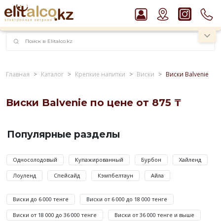
наименований!
instagram.com/rojo.kz
Главная
Каталог
Крепкие напитки
Виски
Виски Balvenie
Рекомендуем
Виски Balvenie по цене от 875 ₸
Пиво Guinness Draught 4,2% Can
Водка Smirnoff Red Vodka 37,5%
Виски
Джин Gordon`s London Dry Gin 37,5%
Balvenie
Популярные разделы
Виски Talisker 10 YO Malt 45,8% in Box
по
Ром Captain Morgan White 37,5%
цене
Односолодовый
Купажированный
Бурбон
Хайленд
от
Лоуленд
Спейсайд
Кэмпбелтаун
Айла
875
до
Виски до 6 000 тенге
Виски от 6 000 до 18 000 тенге
4
675
Виски от 18 000 до 36 000 тенге
Виски от 36 000 тенге и выше