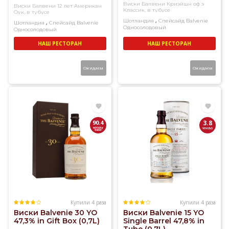
Виски Балвени Криэйшн оф э
Виски Балвени 12 лет Американ
Классик, в тубусе
Оук, в тубусе
,
Шотландия
Спейсайд
Balvenie
,
Шотландия
Спейсайд
Balvenie
Односолодовый
Односолодовый
НАШ РЕСТОРАН
НАШ РЕСТОРАН
Ожидаем
Ожидаем
90.4
3.8
Купили 4 раза
Купили 4 раза
Виски Balvenie 30 YO
Виски Balvenie 15 YO
47,3% in Gift Box (0,7L)
Single Barrel 47,8% in