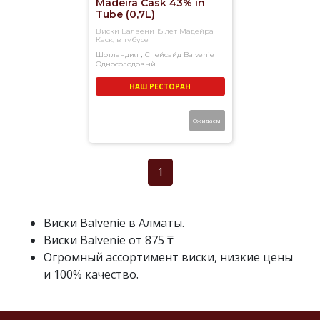
Madeira Cask 43% in
Tube (0,7L)
Виски Балвени 15 лет Мадейра
Каск, в тубусе
,
Шотландия
Спейсайд
Balvenie
Односолодовый
НАШ РЕСТОРАН
Ожидаем
1
Виски Balvenie в Алматы.
Виски Balvenie от 875 ₸
Огромный ассортимент виски, низкие цены
и 100% качество.