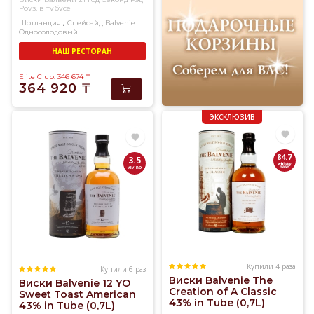
Роуз, в тубусе
,
Шотландия
Спейсайд
Balvenie
Односолодовый
НАШ РЕСТОРАН
Elite Club: 346 674
₸
364 920
₸
ЭКСКЛЮЗИВ
84.7
3.5
Купили 4 раза
Купили 6 раз
Виски Balvenie The
Виски Balvenie 12 YO
Creation of A Classic
Sweet Toast American
43% in Tube (0,7L)
43% in Tube (0,7L)