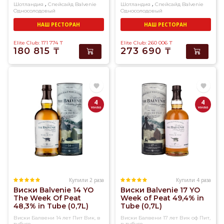
,
,
Шотландия
Спейсайд
Balvenie
Шотландия
Спейсайд
Balvenie
Односолодовый
Односолодовый
НАШ РЕСТОРАН
НАШ РЕСТОРАН
Elite Club: 171 774
₸
Elite Club: 260 006
₸
180 815
₸
273 690
₸
4
4
Купили 2 раза
Купили 4 раза
Виски Balvenie 14 YO
Виски Balvenie 17 YO
The Week Of Peat
Week of Peat 49,4% in
48,3% in Tube (0,7L)
Tube (0,7L)
Виски Балвени 14 лет Пит Вик, в
Виски Балвени 17 лет Вик оф Пит,
тубусе
в тубусе