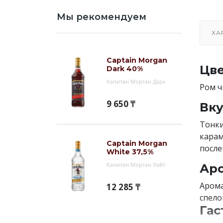
Мы рекомендуем
ХА
Captain Morgan
Цве
Dark 40%
Капитан Морган Дарк
Ром ч
9 650 ₸
Вку
Тонки
карам
Captain Morgan
после
White 37,5%
Капитан Морган Уайт
Аро
Арома
12 285 ₸
спело
Гас