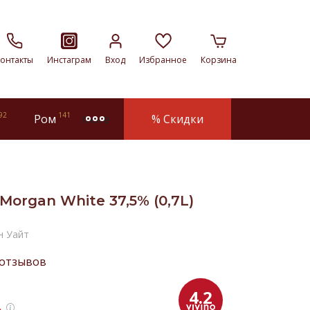
онтакты
Инстаграм
Вход
Избранное
Корзина
92
141
Ром
% Скидки
more
Morgan White 37,5% (0,7L)
н Уайт
 отзывов
4.2