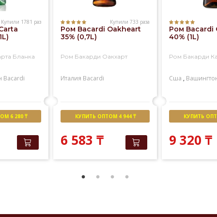
Купили 1781 раз
Купили 733 раза
Carta
Ром Bacardi Oakheart
Ром Bacardi 
1L)
35% (0,7L)
40% (1L)
арта Бланка
Ром Бакарди Оакхарт
Ром Бакарди К
н
Bacardi
Италия
Bacardi
Сша
,
Вашингто
М 6 280 ₸
КУПИТЬ ОПТОМ 4 944 ₸
КУПИТЬ ОПТО
6 583
₸
9 320
₸