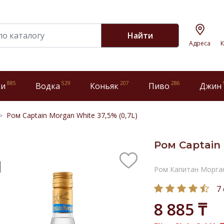
Найти
Адреса
К
885
529
207
286
ки
Водка
Коньяк
Пиво
Джин
Ром Captain Morgan White 37,5% (0,7L)
Ром Captain 
Ром Капитан Морга
7
8 885 ₸