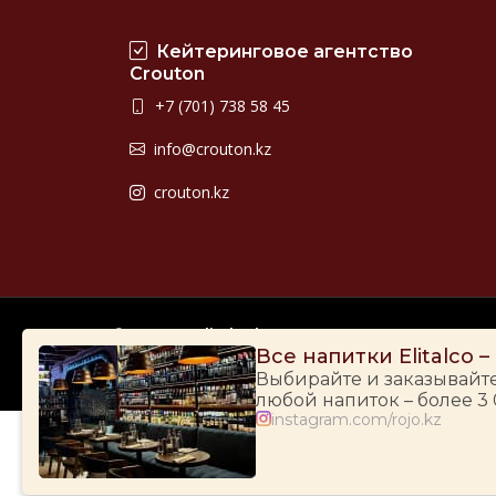
Кейтеринговое агентство
Crouton
+7 (701) 738 58 45
info@crouton.kz
crouton.kz
© 2009-2026
Elitalco.kz
Все напитки Elitalco 
Выбирайте и заказывайт
любой напиток – более 3
instagram.com/rojo.kz