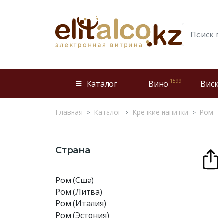
1599
Каталог
Вино
Вис
Главная
Каталог
Крепкие напитки
Ром
Страна
Ром (Сша)
Ром (Литва)
Ром (Италия)
Ром (Эстония)