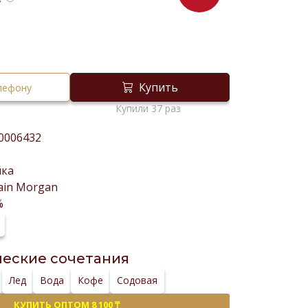
₸
Купить
елефону
Купили 37 раз
0006432
йка
ain Morgan
%
еские сочетания
Лед
Вода
Кофе
Содовая
КУПИТЬ ОПТОМ 8 100 ₸