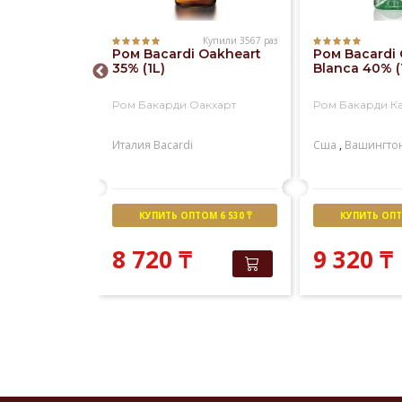
Купили 217 раз
Купили 3567 раз
Carta Negra
Ром Bacardi Oakheart
Ром Bacardi 
35% (1L)
Blanca 40% (
атра негра
Ром Бакарди Оакхарт
Ром Бакарди К
н
Bacardi
Италия
Bacardi
Сша
,
Вашингто
М 4 739 ₸
КУПИТЬ ОПТОМ 6 530 ₸
КУПИТЬ ОПТО
8 720
₸
9 320
₸