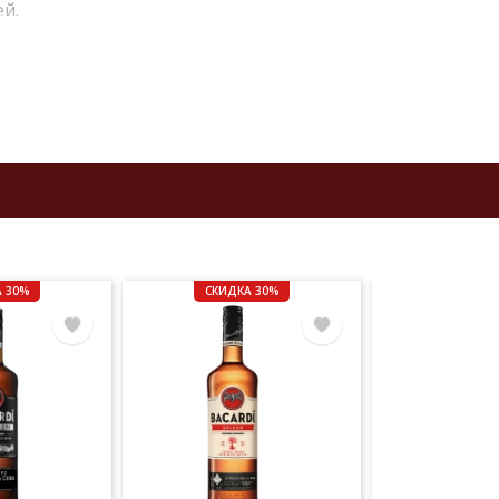
й.
и
 30%
СКИДКА 30%