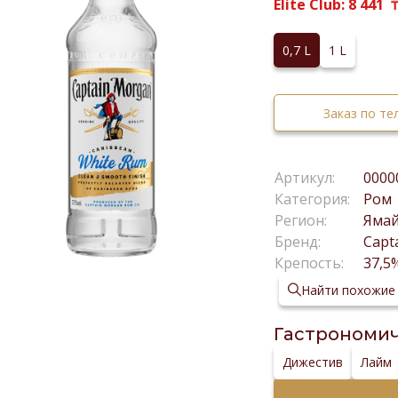
Elite Club:
8 441
0,7 L
1 L
Заказ по т
Артикул:
0000
Категория:
Ром
Регион:
Яма
Бренд:
Capt
Крепость:
37,5
Найти похожие
Гастрономич
Дижестив
Лайм