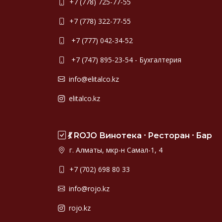
+7 (778) 725-77-55
+7 (778) 322-77-55
+7 (777) 042-34-52
+7 (747) 895-23-54 - Бухгалтерия
info@elitalco.kz
elitalco.kz
💃 ROJO Винотека ⸱ Ресторан ⸱ Бар
г. Алматы, мкр-н Самал-1, 4
+7 (702) 698 80 33
info@rojo.kz
rojo.kz