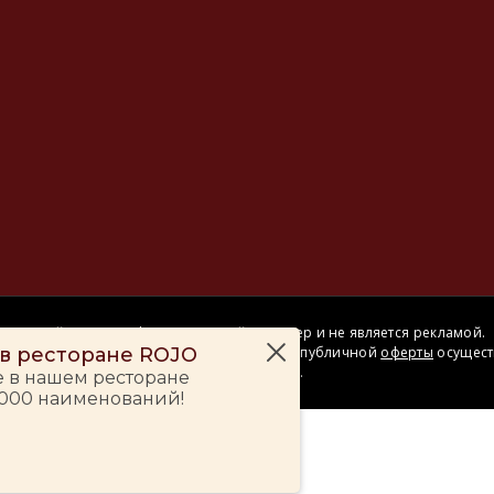
Сайт носит информационный характер и не является рекламой.
Сделка купли-продажи на основании публичной
оферты
осущест
– в ресторане ROJO
на территории розничного магазина.
е в нашем ресторане
 000 наименований!