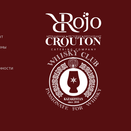
ат
оны
нности