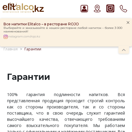
Все напитки Elitalco – в ресторане ROJO
Выбирайте и заказывайте в нашем ресторане любой напиток – более 3 000
наименований!
instagram.com/rojo.kz
Главная
Гарантии
Рекомендуем
Джин Gordon`s London Dry Gin 37,5%
Пиво Guinness Draught 4,2% Can
Гарантии
Виски Talisker 10 YO Malt 45,8% in Box
Водка Smirnoff Red Vodka 37,5%
Ром Captain Morgan White 37,5%
100% гарантия подлинности напитков. Вся
представленная продукция проходит строгий контроль
как со стороны производителя, так и со стороны
поставщика, что в свою очередь служит гарантией
высочайшего качества, отвечающего требованиям
самого взыскательного покупателя. Мы работаем
только с официальными и надёжными поставщиками. Все