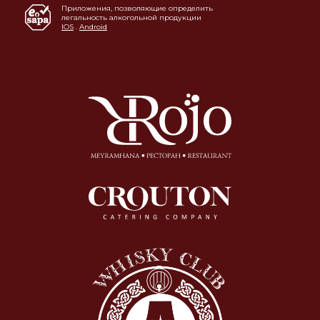
Приложения, позволяющие определить
легальность алкогольной продукции
IOS
.
Android