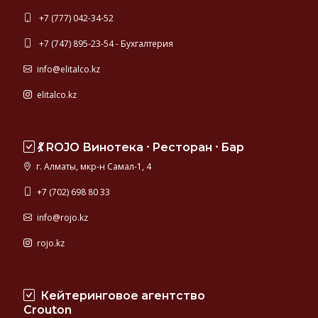
+7 (777) 042-34-52
+7 (747) 895-23-54 - Бухгалтерия
info@elitalco.kz
elitalco.kz
💃 ROJO Винотека ⸱ Ресторан ⸱ Бар
г. Алматы, мкр-н Самал-1, 4
+7 (702) 698 80 33
info@rojo.kz
rojo.kz
Кейтеринговое агентство
Crouton