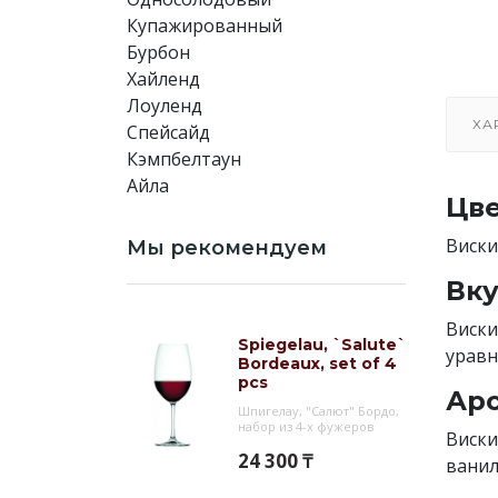
Купажированный
Бурбон
Хайленд
Лоуленд
ХА
Спейсайд
Кэмпбелтаун
Айла
Цве
Виски
Мы рекомендуем
Вку
Виски
Spiegelau, `Salute`
уравн
Bordeaux, set of 4
pcs
Аро
Шпигелау, "Салют" Бордо,
набор из 4-х фужеров
Виски
24 300 ₸
ванил