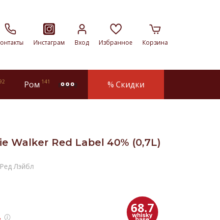
онтакты
Инстаграм
Вход
Избранное
Корзина
92
141
Ром
% Скидки
more
e Walker Red Label 40% (0,7L)
Ред Лэйбл
68.7