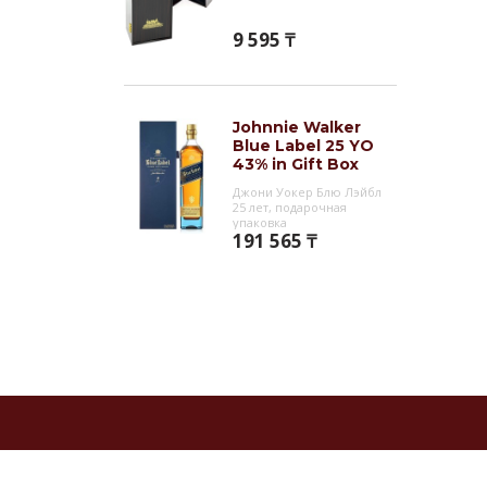
9 595 ₸
Johnnie Walker
Blue Label 25 YO
43% in Gift Box
Джони Уокер Блю Лэйбл
25 лет, подарочная
упаковка
191 565 ₸