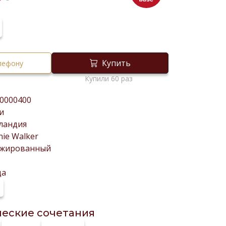
₸
Купить
елефону
Купили 60 раз
0000400
и
ландия
nie Walker
ажированный
да
еские сочетания