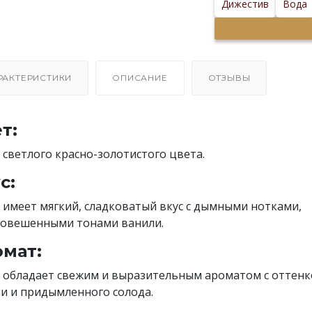
Дижестив
Вода
РАКТЕРИСТИКИ
ОПИСАНИЕ
ОТЗЫВЫ
т:
 светлого красно-золотистого цвета.
с:
 имеет мягкий, сладковатый вкус с дымными нотками,
овешенными тонами ванили.
мат:
 обладает свежим и выразительным ароматом с оттен
и и придымленного солода.