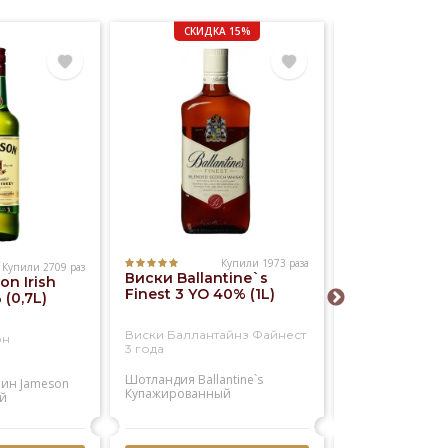
СКИДКА 15%
Купили 1973 раза
Купили 2709 раз
Виски Ballantine`s
n Irish
Виски Willia
Finest 3 YO 40% (1L)
(0,7L)
Lawson`s 40
Виски Баллантайнз Файнест
он
Виски Вильям 
3 года
Шотландия
Ballantine`s
лин
Jameson
Шотландия
Will
Купажированный
й
Купажированны