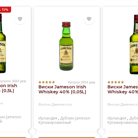
 15%
Купили 3684 раза
Купили 2994 раза
n Irish
Виски Jameson Irish
Виски Jameso
(0,5L)
Whiskey 40% (0,05L)
Whiskey 40% 
он
Виски Джемесон
Виски Джемес
лин
Jameson
Ирландия
,
Дублин
Jameson
Ирландия
,
Дуб
й
Купажированный
Купажированны