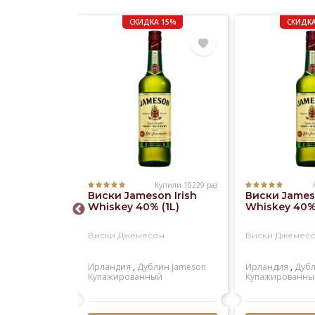
СКИДКА 15%
СКИДКА
Купили 10229 раз
Купили 1181 раз
Виски Jameson Irish
Виски Jameso
 Regal 12
Whiskey 40% (1L)
Whiskey 40% 
)
Виски Джемесон
Виски Джемес
ал 12 лет
Ирландия
,
Дублин
Jameson
Ирландия
,
Дуб
ейсайд
Chivas
Купажированный
Купажированны
й