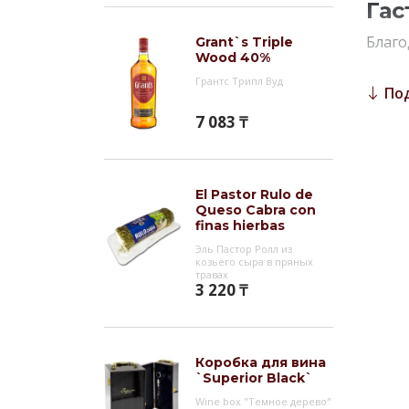
Гас
Благо
Grant`s Triple
Wood 40%
приго
Грантс Трипл Вуд
безал
По
вишне
7 083 ₸
Инт
Johnn
El Pastor Rulo de
в мир
Queso Cabra con
своим
finas hierbas
соста
Эль Пастор Ролл из
Уокер
козьего сыра в пряных
травах
семья
3 220 ₸
шотла
В ито
време
Коробка для вина
`Superior Black`
Wine box "Темное дерево"