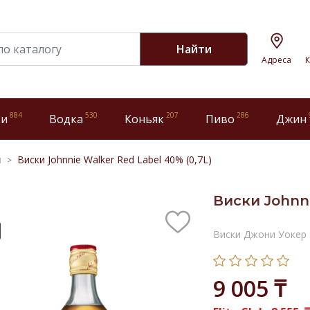
Найти
Адреса
К
884
530
207
286
ки
Водка
Коньяк
Пиво
Джин
и
Виски Johnnie Walker Red Label 40% (0,7L)
Виски Johnni
Виски Джони Уокер 
9 005 ₸