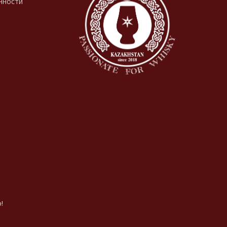
нности
!