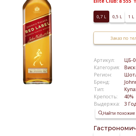
Elite Club:
8 555
0,7 L
0,5 L
1 L
Заказ по т
Артикул:
ЦБ-0
Категория:
Виск
Регион:
Шот
Бренд:
John
Тип:
Куп
Крепость:
40%
Выдержка:
3 Го
Найти похожие
Гастрономич