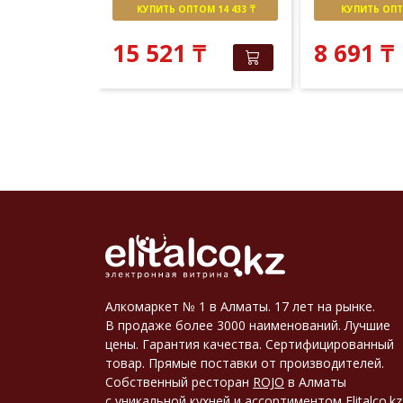
М 15 055 ₸
КУПИТЬ ОПТОМ 14 433 ₸
КУПИТЬ ОПТО
 381
₸
₸
15 521
₸
8 691
₸
Алкомаркет № 1 в Алматы. 17 лет на рынке.
В продаже более 3000 наименований. Лучшие
цены. Гарантия качества. Сертифицированный
товар. Прямые поставки от производителей.
Собственный ресторан
ROJO
в Алматы
с уникальной кухней и ассортиментом
Elitalco.kz