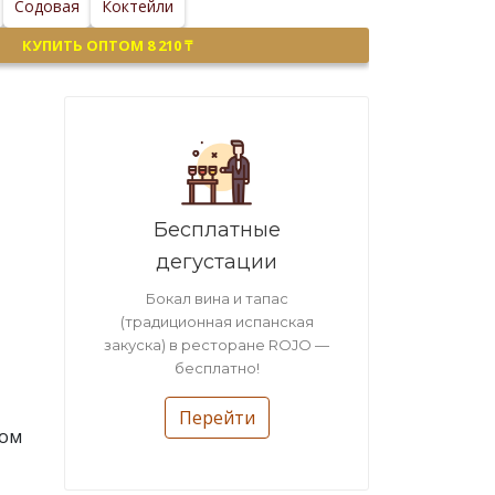
Содовая
Коктейли
КУПИТЬ ОПТОМ 8 210 ₸
Бесплатные
дегустации
Бокал вина и тапас
(традиционная испанская
закуска) в ресторане ROJO —
бесплатно!
Перейти
ком