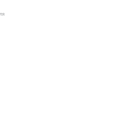
ля
ски
я
йбл
ж.