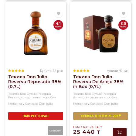
4.1
3.5
Купили 22 раза
Купили 40 раз
Текила Don Julio
Текила Don Julio
Reserva Reposado 38%
Reserva De Anejo 38%
(0,7L)
in Box (0,7L)
Текила Дон Хулио Резерва
Текила Дон Хулио Резерва
Репосадо, картонная коробка
Аньехо, картонная коробка
,
,
Мексика
Халиско
Don julio
Мексика
Халиско
Don julio
НАШ РЕСТОРАН
КУПИТЬ ОПТОМ 23 200 ₸
Elite Club: 24 168
₸
Ожидаем
25 440
₸