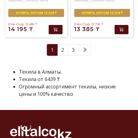
,
,
Мексика
Халиско
Sierra
Мексика
Халиско
Sierra
КУПИТЬ ОПТОМ 12 338 ₸
КУПИТЬ ОПТОМ 12 338 ₸
Elite Club: 13 485
₸
Elite Club: 12 716
₸
14 195
₸
13 385
₸
1
2
3
Текила в Алматы.
Текила от 6439 ₸
Огромный ассортимент текилы, низкие
цены и 100% качество.