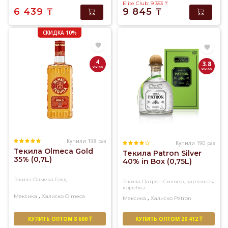
Elite Club: 9 353
₸
6 439
₸
9 845
₸
СКИДКА 10%
4
3.8
Купили 198 раз
Купили 190 раз
Текила Olmeca Gold
Текила Patron Silver
35% (0,7L)
40% in Box (0,75L)
Текила Олмека Голд
Текила Патрон Силвер, картонная
коробка
,
Мексика
Халиско
Olmeca
,
Мексика
Халиско
Patron
КУПИТЬ ОПТОМ 8 600 ₸
КУПИТЬ ОПТОМ 20 412 ₸