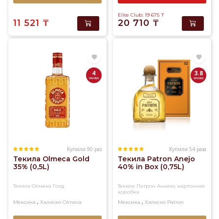
Elite Club: 19 675
₸
11 521
₸
20 710
₸
4
3.8
Купили 90 раз
Купили 54 раза
Текила Olmeca Gold
Текила Patron Anejo
35% (0,5L)
40% in Box (0,75L)
Текила Олмека Голд
Текила Патрон Аньехо, картонная
коробка
,
,
Мексика
Халиско
Olmeca
Мексика
Халиско
Patron