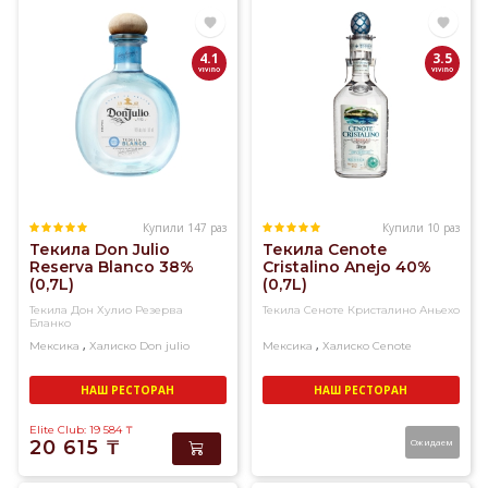
дистилляции
сырья
из
4.1
3.5
сока
голубой
агавы.
Этот
напиток
может
производиться
лишь
Купили 147 раз
Купили 10 раз
Текила Don Julio
Текила Cenote
в
Reserva Blanco 38%
Cristalino Anejo 40%
пяти
(0,7L)
(0,7L)
штатах
Текила Дон Хулио Резерва
Текила Сеноте Кристалино Аньехо
Центральной
Бланко
Мексики,
,
,
Мексика
Халиско
Don julio
Мексика
Халиско
Cenote
больше
других
НАШ РЕСТОРАН
НАШ РЕСТОРАН
ценится
Elite Club: 19 584
₸
текила
20 615
₸
Ожидаем
из
штата