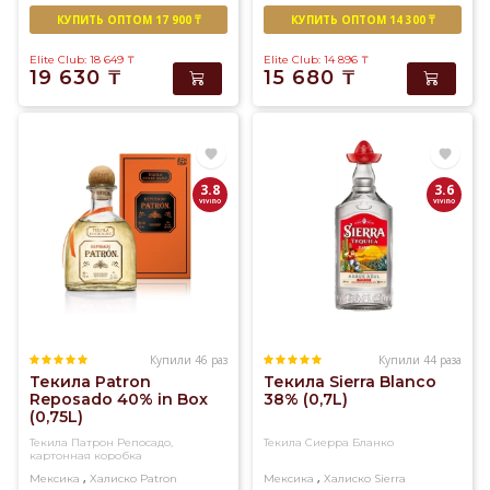
КУПИТЬ ОПТОМ 17 900 ₸
КУПИТЬ ОПТОМ 14 300 ₸
Elite Club: 18 649
₸
Elite Club: 14 896
₸
19 630
₸
15 680
₸
3.8
3.6
Купили 46 раз
Купили 44 раза
Текила Patron
Текила Sierra Blanco
Reposado 40% in Box
38% (0,7L)
(0,75L)
Текила Патрон Репосадо,
Текила Сиерра Бланко
картонная коробка
,
,
Мексика
Халиско
Patron
Мексика
Халиско
Sierra