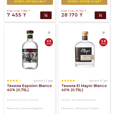
КУПИТЬ ОПТОМ 6 935 ₸
КУПИТЬ ОПТОМ 25 562 ₸
Elite Club: 7 082
₸
Elite Club: 26 762
₸
7 455
₸
28 170
₸
4.5
3.8
Купили 52 раза
Купили 47 раз
Текила Espolon Blanco
Текила El Mayor Blanco
40% (0,75L)
40% (0,75L)
Текила Есполон Бланко
Текила Эль Майор Бланко
,
,
Мексика
Халиско
Espolon
Мексика
Халиско
El mayor