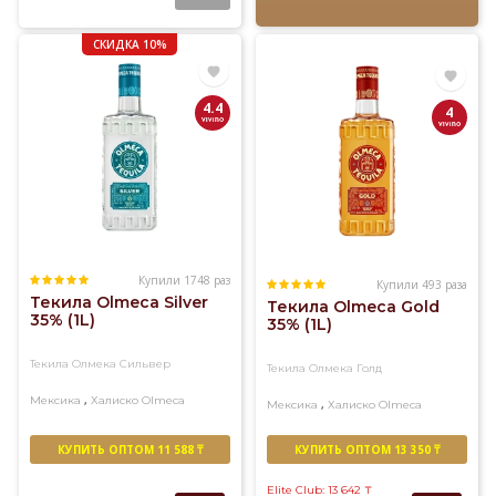
СКИДКА 10%
4.4
4
Купили 1748 раз
Купили 493 раза
Текила Olmeca Silver
Текила Olmeca Gold
35% (1L)
35% (1L)
Текила Олмека Сильвер
Текила Олмека Голд
,
Мексика
Халиско
Olmeca
,
Мексика
Халиско
Olmeca
КУПИТЬ ОПТОМ 11 588 ₸
КУПИТЬ ОПТОМ 13 350 ₸
Elite Club: 13 642
₸