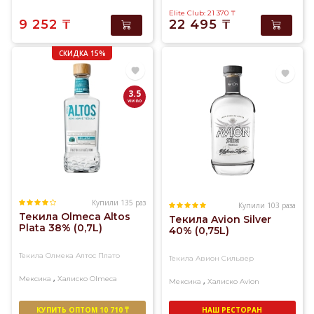
Elite Club: 21 370
₸
9 252
₸
22 495
₸
СКИДКА 15%
3.5
Купили 135 раз
Купили 103 раза
Текила Olmeca Altos
Текила Avion Silver
Plata 38% (0,7L)
40% (0,75L)
Текила Олмека Алтос Плато
Текила Авион Сильвер
,
Мексика
Халиско
Olmeca
,
Мексика
Халиско
Avion
КУПИТЬ ОПТОМ 10 710 ₸
НАШ РЕСТОРАН