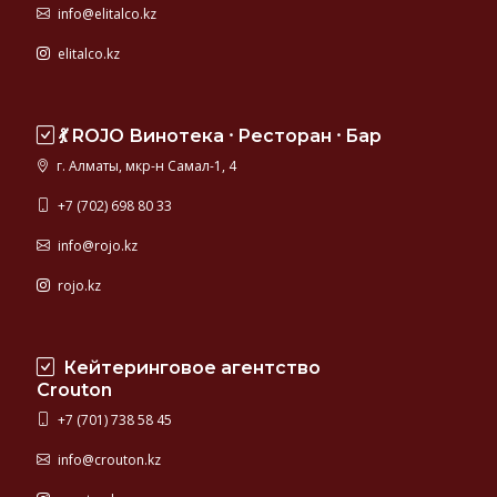
info@elitalco.kz
elitalco.kz
💃 ROJO Винотека ⸱ Ресторан ⸱ Бар
г. Алматы, мкр-н Самал-1, 4
+7 (702) 698 80 33
info@rojo.kz
rojo.kz
Кейтеринговое агентство
Crouton
+7 (701) 738 58 45
info@crouton.kz