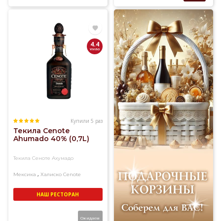
4.4
Купили 5 раз
Текила Cenote
Ahumado 40% (0,7L)
Текила Сеноте Ахумадо
,
Мексика
Халиско
Cenote
НАШ РЕСТОРАН
Ожидаем