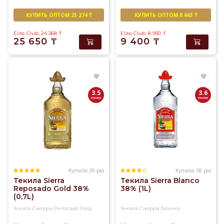
КУПИТЬ ОПТОМ 23 274 ₸
КУПИТЬ ОПТОМ 8 663 ₸
Elite Club: 24 368
₸
Elite Club: 8 930
₸
25 650
₸
9 400
₸
3.5
3.6
Купили 39 раз
Купили 38 раз
Текила Sierra
Текила Sierra Blanco
Reposado Gold 38%
38% (1L)
(0,7L)
Текила Сиерра Репосадо Голд
Текила Сиерра Бланка