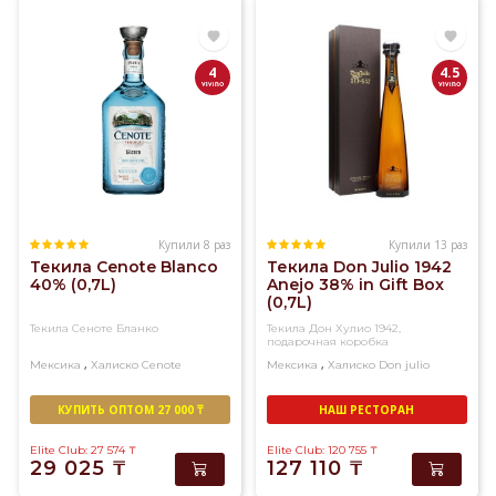
Халиско.
Молодая
и
4
4.5
выдержанная
мексиканская
текила
представлена
в
этом
разделе.
Купили 8 раз
Купили 13 раз
Текила Cenote Blanco
Текила Don Julio 1942
40% (0,7L)
Anejo 38% in Gift Box
(0,7L)
Текила Сеноте Бланко
Текила Дон Хулио 1942,
подарочная коробка
,
,
Мексика
Халиско
Cenote
Мексика
Халиско
Don julio
КУПИТЬ ОПТОМ 27 000 ₸
НАШ РЕСТОРАН
Elite Club: 27 574
₸
Elite Club: 120 755
₸
29 025
₸
127 110
₸