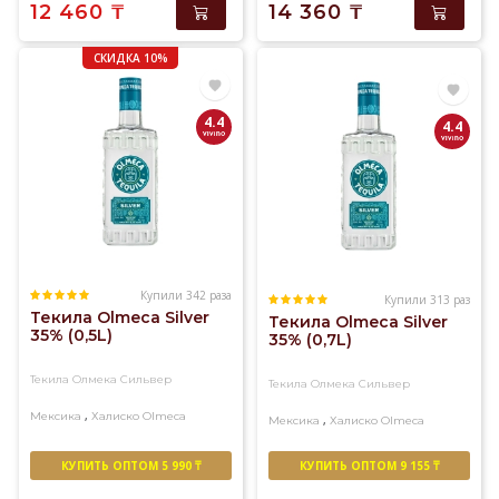
12 460
₸
14 360
₸
СКИДКА 10%
4.4
4.4
Купили 342 раза
Купили 313 раз
Текила Olmeca Silver
Текила Olmeca Silver
35% (0,5L)
35% (0,7L)
Текила Олмека Сильвер
Текила Олмека Сильвер
,
Мексика
Халиско
Olmeca
,
Мексика
Халиско
Olmeca
КУПИТЬ ОПТОМ 5 990 ₸
КУПИТЬ ОПТОМ 9 155 ₸