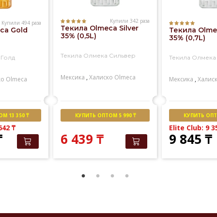
Купили 342 раза
Купили 494 раза
Текила Olmeca Silver
ca Gold
Текила Olmec
35% (0,5L)
35% (0,7L)
Текила Олмека Сильвер
 Голд
Текила Олмека
Мексика
,
Халиско
Olmeca
ко
Olmeca
Мексика
,
Халис
М 13 350 ₸
КУПИТЬ ОПТОМ 5 990 ₸
КУПИТЬ ОПТО
 642
₸
Elite Club: 9 
₸
6 439
₸
9 845
₸