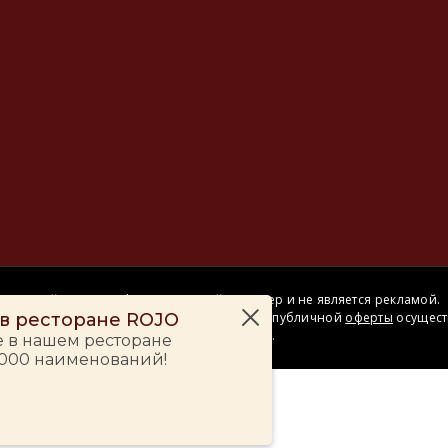
Сайт носит информационный характер и не является рекламой.
– в ресторане ROJO
Сделка купли-продажи на основании публичной
оферты
осущест
на территории розничного магазина.
е в нашем ресторане
 000 наименований!