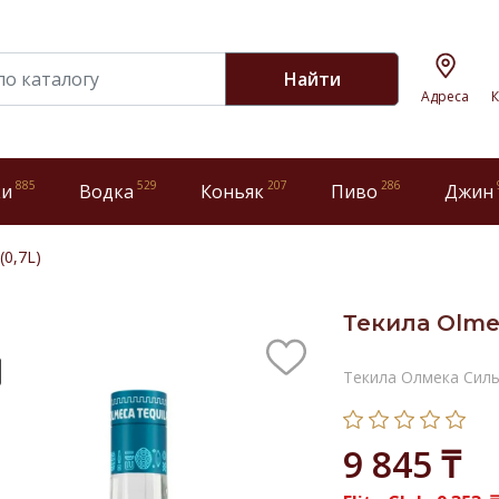
Найти
Адреса
К
885
529
207
286
ки
Водка
Коньяк
Пиво
Джин
(0,7L)
Текила Olmec
Текила Олмека Сил
9 845 ₸