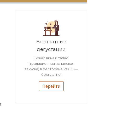
Бесплатные
дегустации
Бокал вина и тапас
(традиционная испанская
закуска) в ресторане ROJO —
бесплатно!
Перейти
е