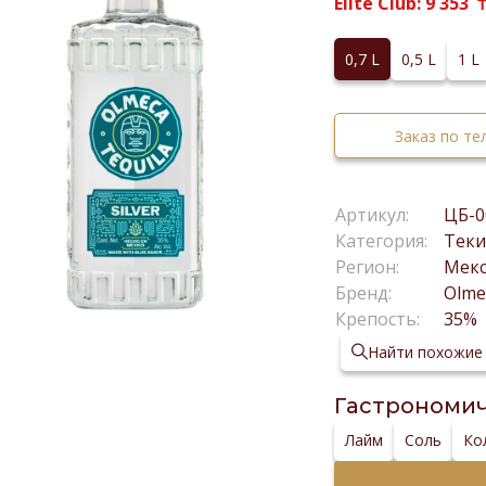
Elite Club:
9 353
0,7 L
0,5 L
1 L
Заказ по т
Артикул:
ЦБ-0
Категория:
Теки
Регион:
Мек
Бренд:
Olme
Крепость:
35%
Найти похожие
Гастрономич
Лайм
Соль
Ко