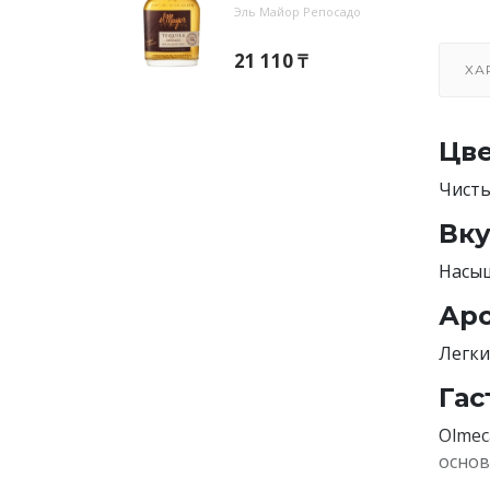
Эль Майор Репосадо
21 110 ₸
ХА
Цве
Чисты
Вку
Насыщ
Аро
Легки
Гас
Olmec
основ