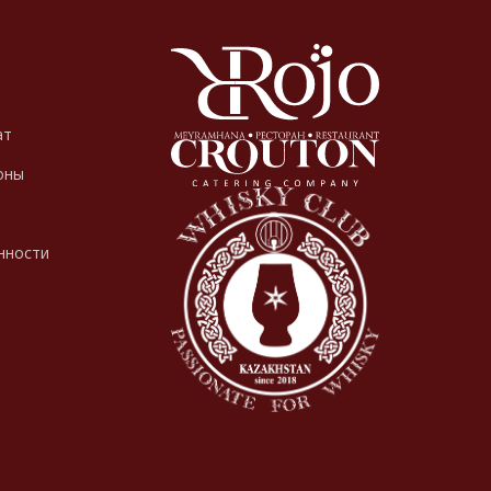
ат
оны
нности