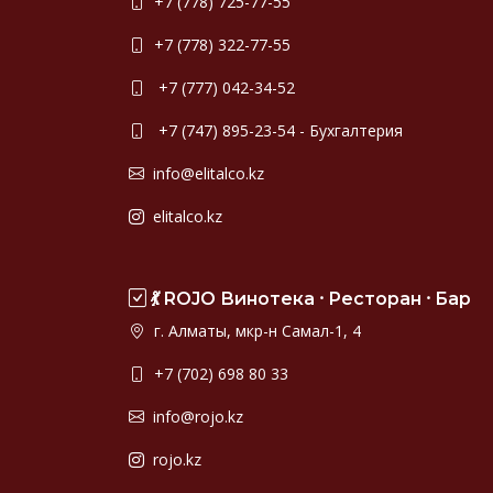
+7 (778) 725-77-55
+7 (778) 322-77-55
+7 (777) 042-34-52
+7 (747) 895-23-54 - Бухгалтерия
info@elitalco.kz
elitalco.kz
💃 ROJO Винотека ⸱ Ресторан ⸱ Бар
г. Алматы, мкр-н Самал-1, 4
+7 (702) 698 80 33
info@rojo.kz
rojo.kz