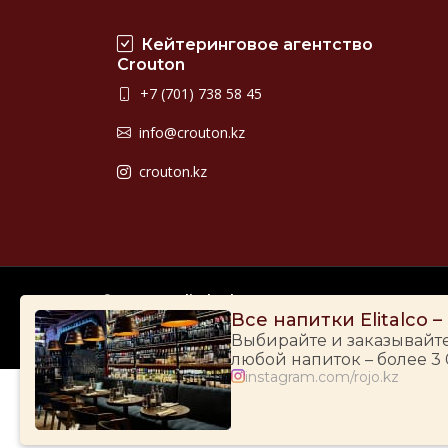
Кейтеринговое агентство
Crouton
+7 (701) 738 58 45
info@crouton.kz
crouton.kz
© 2009-2026
Elitalco.kz
Все напитки Elitalco 
Выбирайте и заказывайт
любой напиток – более 3
instagram.com/rojo.kz