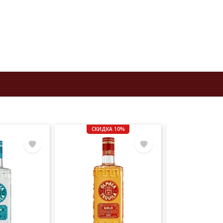
к
СКИДКА 10%
го