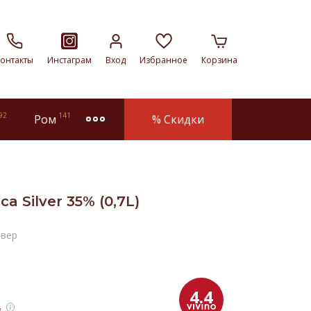
онтакты
Инстаграм
Вход
Избранное
Корзина
92
141
Ром
% Скидки
more
a Silver 35% (0,7L)
ьвер
4.4