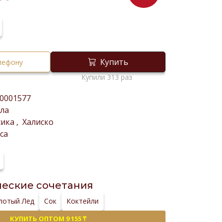
₸
Купить
елефону
Купили 313 раз
0001577
ла
сика
,
Халиско
ca
еские сочетания
лотый Лед
Сок
Коктейли
КУПИТЬ ОПТОМ 9 155 ₸