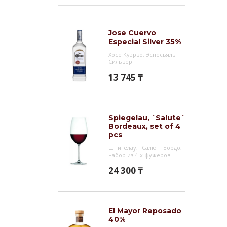
Jose Cuervo
Especial Silver 35%
Хосе Куэрво, Эспесьяль
Сильвер
13 745 ₸
Spiegelau, `Salute`
Bordeaux, set of 4
pcs
Шпигелау, "Салют" Бордо,
набор из 4-х фужеров
24 300 ₸
El Mayor Reposado
40%