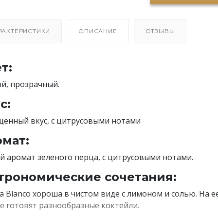
РАКТЕРИСТИКИ
ОПИСАНИЕ
ОТЗЫВЫ
т:
й, прозрачный.
с:
енный вкус, с цитрусовыми нотами
мат:
й аромат зеленого перца, с цитрусовыми нотами.
трономические сочетания:
a Blanco хороша в чистом виде с лимоном и солью. На е
е готовят разнообразные коктейли.