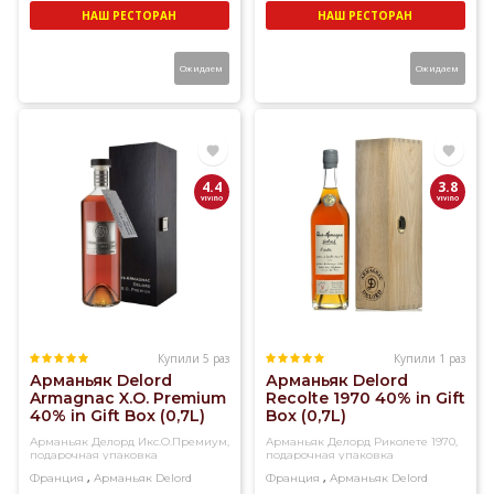
НАШ РЕСТОРАН
НАШ РЕСТОРАН
Ожидаем
Ожидаем
4.4
3.8
Купили 5 раз
Купили 1 раз
Арманьяк Delord
Арманьяк Delord
Armagnac X.O. Premium
Recolte 1970 40% in Gift
40% in Gift Box (0,7L)
Box (0,7L)
Арманьяк Делорд Икс.О.Премиум,
Арманьяк Делорд Риколете 1970,
подарочная упаковка
подарочная упаковка
,
,
Франция
Арманьяк
Delord
Франция
Арманьяк
Delord