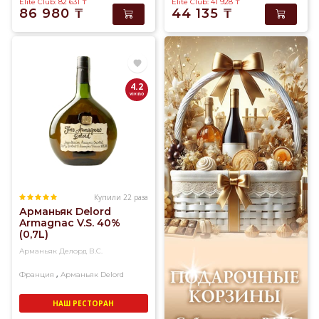
Elite Club: 82 631
₸
Elite Club: 41 928
₸
86 980
₸
44 135
₸
4.2
Купили 22 раза
Арманьяк Delord
Armagnac V.S. 40%
(0,7L)
Арманьяк Делорд В.С.
,
Франция
Арманьяк
Delord
НАШ РЕСТОРАН