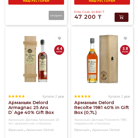
НАШ РЕСТОРАН
НАШ РЕСТОРАН
Elite Club: 44 840
₸
Ожидаем
47 200
₸
4.4
3.8
Купили 2 раза
Купили 2 раза
Арманьяк Delord
Арманьяк Delord
Armagnac 25 Ans
Recolte 1981 40% in Gift
D`Age 40% Gift Box
Box (0,7L)
(0,7L)
Арманьяк Делорд Арманьяк 25
Арманьяк Делорд Риколете 1981,
лет, деревянная упаковка
подарочная упаковка
,
,
Франция
Арманьяк
Delord
Франция
Арманьяк
Delord