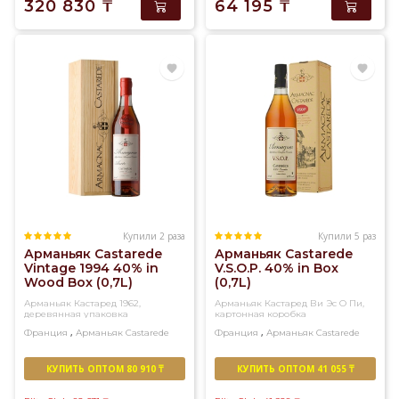
320 830
₸
64 195
₸
Купили 2 раза
Купили 5 раз
Арманьяк Castarede
Арманьяк Castarede
Vintage 1994 40% in
V.S.O.P. 40% in Box
Wood Box (0,7L)
(0,7L)
Арманьяк Кастаред 1962,
Арманьяк Кастаред Ви Эс О Пи,
деревянная упаковка
картонная коробка
,
,
Франция
Арманьяк
Castarede
Франция
Арманьяк
Castarede
КУПИТЬ ОПТОМ 80 910 ₸
КУПИТЬ ОПТОМ 41 055 ₸