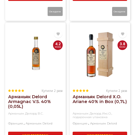
Ожидаем
Ожидаем
4.2
3.8
Купили 2 раза
Купили 2 раза
Арманьяк Delord
Арманьяк Delord Х.О.
Armagnac V.S. 40%
Ariane 40% in Box (0,7L)
(0,05L)
Арманьяк Делорд В.С.
Арманьяк Делорд Икс.О.,
подарочная упаковка
,
,
Франция
Арманьяк
Delord
Франция
Арманьяк
Delord