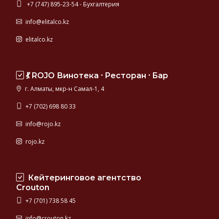
+7 (747) 895-23-54 - Бухгалтерия
info@elitalco.kz
elitalco.kz
💃 ROJO Винотека ⸱ Ресторан ⸱ Бар
г. Алматы, мкр-н Самал-1, 4
+7 (702) 698 80 33
info@rojo.kz
rojo.kz
Кейтеринговое агентство
Crouton
+7 (701) 738 58 45
info@crouton.kz