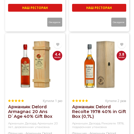
НАШ РЕСТОРАН
НАШ РЕСТОРАН
Ожидаем
Ожидаем
4.4
3.8
Купили 1 раз
Купили 2 раза
Арманьяк Delord
Арманьяк Delord
Armagnac 20 Ans
Recolte 1978 40% in Gift
D`Age 40% Gift Box
Box (0,7L)
(0,7L)
Арманьяк Делорд Арманьяк 20
Арманьяк Делорд Риколете 1978,
лет, деревянная упаковка
подарочная упаковка
,
,
Франция
Арманьяк
Delord
Франция
Арманьяк
Delord