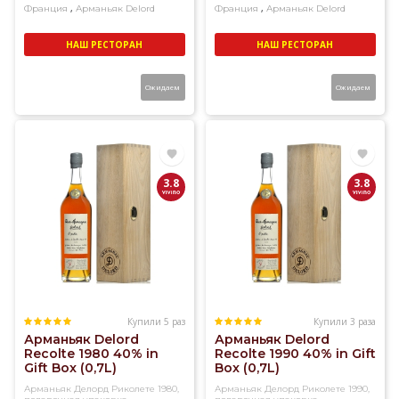
,
,
Франция
Арманьяк
Delord
Франция
Арманьяк
Delord
НАШ РЕСТОРАН
НАШ РЕСТОРАН
Ожидаем
Ожидаем
3.8
3.8
Купили 5 раз
Купили 3 раза
Арманьяк Delord
Арманьяк Delord
Recolte 1980 40% in
Recolte 1990 40% in Gift
Gift Box (0,7L)
Box (0,7L)
Арманьяк Делорд Риколете 1980,
Арманьяк Делорд Риколете 1990,