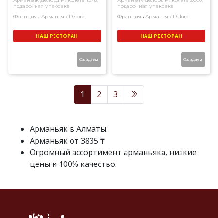
Арманьяк Делорд Риколете 1976,
Арманьяк Делорд Риколете 2000,
подарочная упаковка
подарочная упаковка
,
,
Франция
Арманьяк
Delord
Франция
Арманьяк
Delord
НАШ РЕСТОРАН
НАШ РЕСТОРАН
Ожидаем
Ожидаем
1
2
3
Арманьяк в Алматы.
Арманьяк от 3835 ₸
Огромный ассортимент арманьяка, низкие
цены и 100% качество.