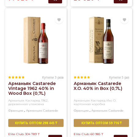
Франции.
Купили 3 раза
Купили 5 раз
Арманьяк Castarede
Арманьяк Castarede
Vintage 1962 40% in
X.O. 40% in Box (0,7L)
Wood Box (0,7L)
Арманьяк Кастаред 1962,
Арманьяк Кастаред Икс О,
деревянная упаковка
картонная коробка
,
,
Франция
Арманьяк
Castarede
Франция
Арманьяк
Castarede
КУПИТЬ ОПТОМ 298 445 ₸
КУПИТЬ ОПТОМ 59 716 ₸
Elite Club: 304 789
₸
Elite Club: 60 985
₸