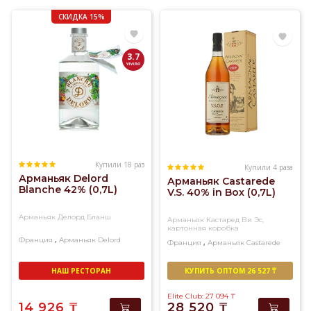
непрерывной
дистилляции,
СКИДКА 15%
благодаря
чему
3.7
его
вкус
более
резкий
и
мощный
по
сравнению
Купили 18 раз
Купили 4 раза
с коньяком.
Арманьяк Delord
Арманьяк Castarede
В
Blanche 42% (0,7L)
V.S. 40% in Box (0,7L)
этом
разделе
Арманьяк Делорд Бланш
Арманьяк Кастаред Ви Эс,
картонная коробка
—
,
Франция
Арманьяк
Delord
,
Франция
Арманьяк
Castarede
весь
ассортимент
НАШ РЕСТОРАН
КУПИТЬ ОПТОМ 26 527 ₸
качественного
арманьяка
Elite Club: 27 094
₸
из
14 926
₸
28 520
₸