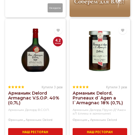
Ожидаем
4.2
Купили 3 раза
Купили 3 раза
Арманьяк Delord
Арманьяк Delord,
Armagnac V.S.O.P. 40%
Pruneaux d`Agen a
(0,7L)
l`Armagnac 18% (0,7L)
Арманьяк Делорд В.С.О.П.
Арманьяк Делорд Пруно Д"Ажен
аЛ (сливы в арманьяке)
,
,
Франция
Арманьяк
Delord
Франция
Арманьяк
Delord
НАШ РЕСТОРАН
НАШ РЕСТОРАН