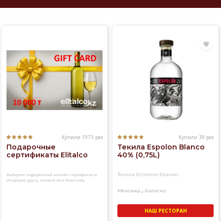
Купили 1973 раз
Купили 39 раз
Подарочные
Текила Espolon Blanco
сертификаты Elitalco
40% (0,75L)
Текила Есполон Бланко
Выберите подарочный онлайн-сертификат и
отправьте другу, коллеге или близкому
человеку
,
Мексика
Халиско
НАШ РЕСТОРАН