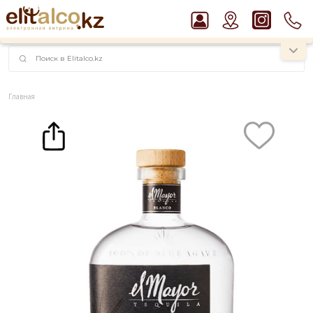
наименований!
instagram.com/rojo.kz
Главная
Каталог
Крепкие напитки
Текила
Текила El Mayor Blanco 40% (0,75L)
Рекомендуем
Ром Captain Morgan White 37,5%
Пиво Guinness Draught 4,2% Can
Джин Gordon`s London Dry Gin 37,5%
Виски Talisker 10 YO Malt 45,8% in Box
Водка Smirnoff Red Vodka 37,5%