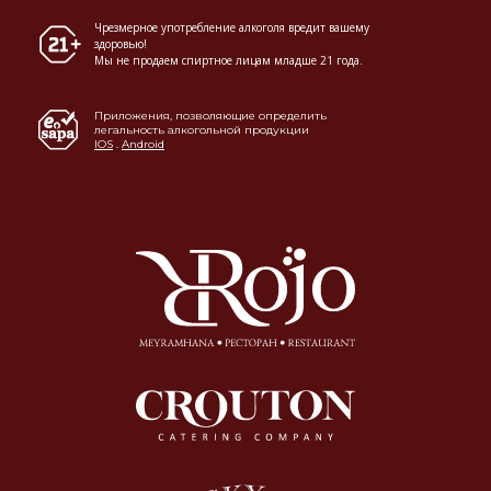
Чрезмерное употребление алкоголя вредит вашему
здоровью!
Мы не продаем спиртное лицам младше 21 года.
Приложения, позволяющие определить
легальность алкогольной продукции
IOS
.
Android