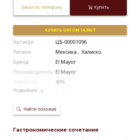
Заказ по телефону
Купить
КУПИТЬ ОПТОМ 14 300 ₸
Артикул:
ЦБ-00001096
Регион:
Мексика
,
Халиско
Бренд:
El Mayor
Производитель:
El Mayor
Крепость:
40%
Подробнее
Температура
8–10 °С
сервировки:
Найти похожие
Гастрономические сочетания