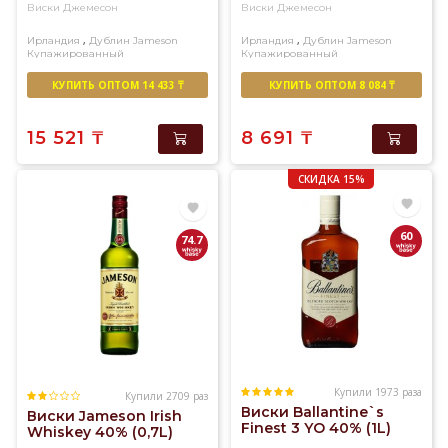
Виски Джемесон
Виски Джемесон
,
,
Ирландия
Дублин
Jameson
Ирландия
Дублин
Jameson
Купажированный
Купажированный
КУПИТЬ ОПТОМ 14 433 ₸
КУПИТЬ ОПТОМ 8 084 ₸
15 521
₸
8 691
₸
СКИДКА 15%
60
74.7
Купили 1973 раза
Купили 2709 раз
Виски Ballantine`s
Виски Jameson Irish
Finest 3 YO 40% (1L)
Whiskey 40% (0,7L)