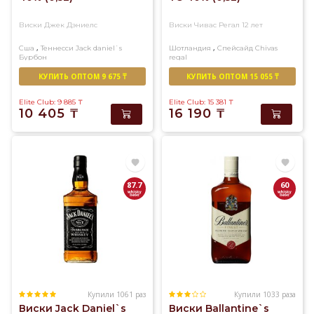
Виски Джек Дэниелс
Виски Чивас Регал 12 лет
,
,
Сша
Теннесси
Jack daniel`s
Шотландия
Спейсайд
Chivas
Бурбон
regal
Купажированный
КУПИТЬ ОПТОМ 9 675 ₸
КУПИТЬ ОПТОМ 15 055 ₸
Elite Club: 9 885
₸
Elite Club: 15 381
₸
10 405
₸
16 190
₸
87.7
60
Купили 1061 раз
Купили 1033 раза
Виски Jack Daniel`s
Виски Ballantine`s