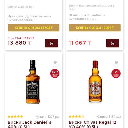
Виски Баллантайнз Файнест 3
Виски Джемесон
года
Шотландия
Ballantine`s
,
Ирландия
Дублин
Jameson
Купажированный
Купажированный
КУПИТЬ ОПТОМ 12 905 ₸
КУПИТЬ ОПТОМ 10 294 ₸
Elite Club: 13 186
₸
13 880
₸
11 067
₸
87.7
71
Купили 1207 раз
Купили 1181 раз
Виски Jack Daniel`s
Виски Chivas Regal 12
40% (0,5L)
YO 40% (0,5L)