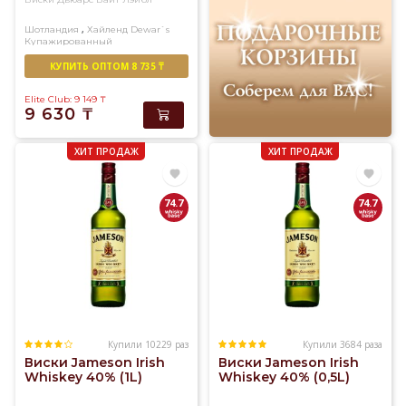
,
Шотландия
Хайленд
Dewar`s
Купажированный
КУПИТЬ ОПТОМ 8 735 ₸
Elite Club: 9 149
₸
9 630
₸
ХИТ ПРОДАЖ
ХИТ ПРОДАЖ
74.7
74.7
Купили 10229 раз
Купили 3684 раза
Виски Jameson Irish
Виски Jameson Irish
Whiskey 40% (1L)
Whiskey 40% (0,5L)