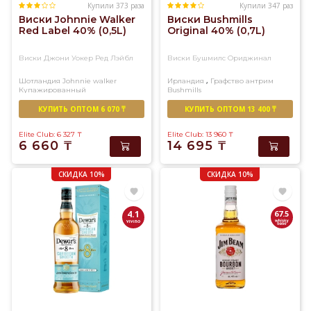
Купили 373 раза
Купили 347 раз
Виски Johnnie Walker
Виски Bushmills
Red Label 40% (0,5L)
Original 40% (0,7L)
Виски Джони Уокер Ред Лэйбл
Виски Бушмилс Ориджинал
,
Шотландия
Johnnie walker
Ирландия
Графство антрим
Купажированный
Bushmills
Купажированный
КУПИТЬ ОПТОМ 6 070 ₸
КУПИТЬ ОПТОМ 13 400 ₸
Elite Club: 6 327
₸
Elite Club: 13 960
₸
6 660
₸
14 695
₸
СКИДКА 10%
СКИДКА 10%
4.1
67.5