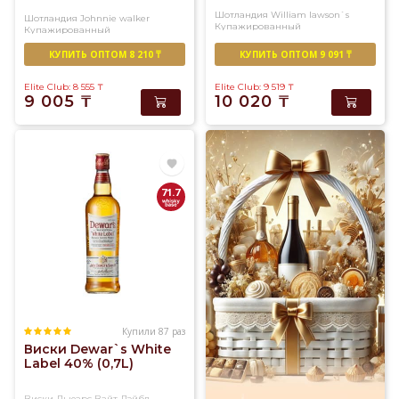
Шотландия
William lawson`s
Шотландия
Johnnie walker
Купажированный
Купажированный
КУПИТЬ ОПТОМ 8 210 ₸
КУПИТЬ ОПТОМ 9 091 ₸
Elite Club: 8 555
₸
Elite Club: 9 519
₸
9 005
₸
10 020
₸
71.7
Купили 87 раз
Виски Dewar`s White
Label 40% (0,7L)
Виски Дьюарс Вайт Лэйбл