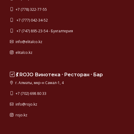
+7 (778) 322-77-55
+7 (777) 042-34-52
+7 (747) 895-23-54 - Бухгалтерия
info@elitalco.kz
elitalco.kz
💃 ROJO Винотека ⸱ Ресторан ⸱ Бар
г. Алматы, мкр-н Самал-1, 4
+7 (702) 698 80 33
info@rojo.kz
rojo.kz