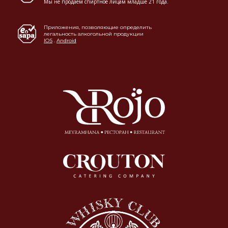
Мы не продаем спиртное лицам младше 21 года.
Приложения, позволяющие определить
легальность алкогольной продукции
IOS
.
Android