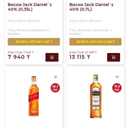
Виски Jack Daniel`s
Виски Jack Daniel`s
40% (0,35L)
40% (0,7L)
Виски Джек Дэниелс
Виски Джек Дэниелс
,
,
Сша
Теннесси
Jack daniel`s
Сша
Теннесси
Jack daniel`s
Бурбон
Бурбон
КУПИТЬ ОПТОМ 7 383 ₸
КУПИТЬ ОПТОМ 12 200 ₸
Elite Club: 7 543
₸
Elite Club: 12 459
₸
7 940
₸
13 115
₸
68.3
79.8