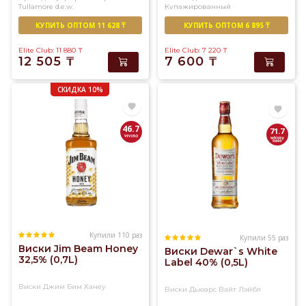
Tullamore d.e.w.
Купажированный
У
Купажированный
нас
КУПИТЬ ОПТОМ 11 628 ₸
КУПИТЬ ОПТОМ 6 895 ₸
вы
Elite Club: 11 880
₸
Elite Club: 7 220
₸
найдете
12 505
₸
7 600
₸
огромный
ассортимент
СКИДКА 10%
солодового
и
купажированного
46.7
71.7
виски
превосходного
качества
Купили 110 раз
Купили 55 раз
Виски Jim Beam Honey
Виски Dewar`s White
32,5% (0,7L)
Label 40% (0,5L)
Виски Джим Бим Ханеу
Виски Дьюарс Вайт Лэйбл