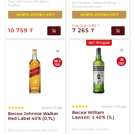
,
Сша
Кентукки
Jim beam
,
Шотландия
Хайленд
Dewar`s
Бурбон
Купажированный
КУПИТЬ ОПТОМ 9 810 ₸
КУПИТЬ ОПТОМ 6 592 ₸
Elite Club: 6 902
₸
10 759
₸
7 265
₸
ХИТ ПРОДАЖ
70
68.3
Купили 1795 раз
Купили 60 раз
Виски William
Виски Johnnie Walker
Lawson`s 40% (1L)
Red Label 40% (0,7L)
Виски Вильям Лоусонс
Виски Джони Уокер Ред Лэйбл