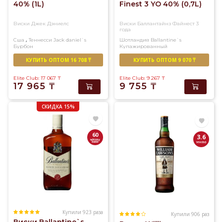
40% (1L)
Finest 3 YO 40% (0,7L)
Виски Джек Дэниелс
Виски Баллантайнз Файнест 3
года
,
Сша
Теннесси
Jack daniel`s
Шотландия
Ballantine`s
Бурбон
Купажированный
КУПИТЬ ОПТОМ 16 708 ₸
КУПИТЬ ОПТОМ 9 070 ₸
Elite Club: 17 067
₸
Elite Club: 9 267
₸
17 965
₸
9 755
₸
СКИДКА 15%
60
3.6
Купили 923 раза
Купили 906 раз