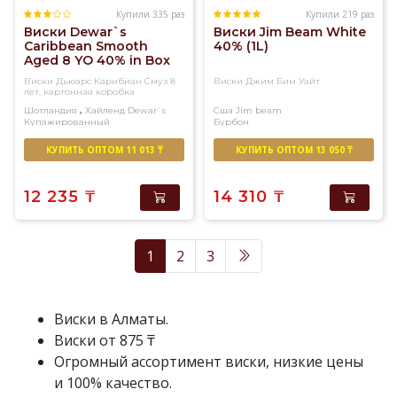
Купили 335 раз
Купили 219 раз
Виски Dewar`s
Виски Jim Beam White
Caribbean Smooth
40% (1L)
Aged 8 YO 40% in Box
(0,7L)
Виски Дьюарс Карибиан Смуз 8
Виски Джим Бим Уайт
лет, картонная коробка
,
Шотландия
Хайленд
Dewar`s
Сша
Jim beam
Купажированный
Бурбон
КУПИТЬ ОПТОМ 11 013 ₸
КУПИТЬ ОПТОМ 13 050 ₸
12 235
₸
14 310
₸
1
2
3
Виски в Алматы.
Виски от 875 ₸
Огромный ассортимент виски, низкие цены
и 100% качество.