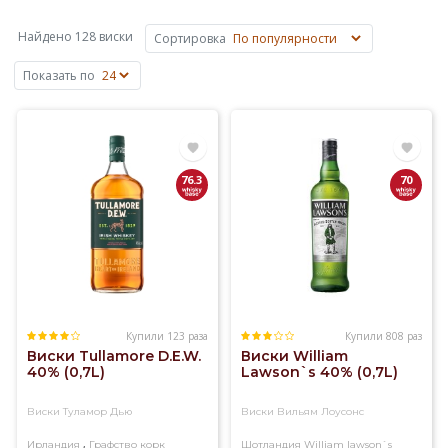
сусла
на
Найдено 128 виски
Сортировка
основе
ячменя,
Показать по
пшеницы,
ржи
или
кукурузы.
Основные
76.3
70
объемы
виски
производят
в
Шотландии,
Ирландии,
США
и
Купили 123 раза
Купили 808 раз
Виски Tullamore D.E.W.
Виски William
Канаде,
40% (0,7L)
Lawson`s 40% (0,7L)
известен
также
Виски Туламор Дью
Виски Вильям Лоусонс
японский
виски.
,
Ирландия
Графство корк
Шотландия
William lawson`s