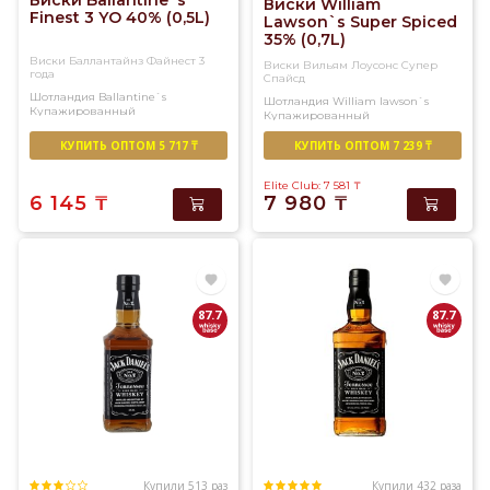
Виски Ballantine`s
Виски William
Finest 3 YO 40% (0,5L)
Lawson`s Super Spiced
35% (0,7L)
Виски Баллантайнз Файнест 3
Виски Вильям Лоусонс Супер
года
Спайсд
Шотландия
Ballantine`s
Шотландия
William lawson`s
Купажированный
Купажированный
КУПИТЬ ОПТОМ 5 717 ₸
КУПИТЬ ОПТОМ 7 239 ₸
Elite Club: 7 581
₸
6 145
₸
7 980
₸
87.7
87.7
Купили 513 раз
Купили 432 раза