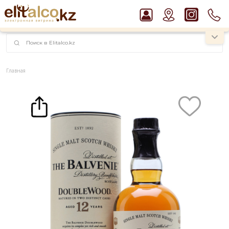
наименований!
instagram.com/rojo.kz
Главная
Каталог
Крепкие напитки
Виски
Виски Balvenie 12 YO Doublewood 40% in Tube (0,7L)
Рекомендуем
Водка Smirnoff Red Vodka 37,5%
Пиво Guinness Draught 4,2% Can
Джин Gordon`s London Dry Gin 37,5%
Виски Talisker 10 YO Malt 45,8% in Box
Ром Captain Morgan White 37,5%