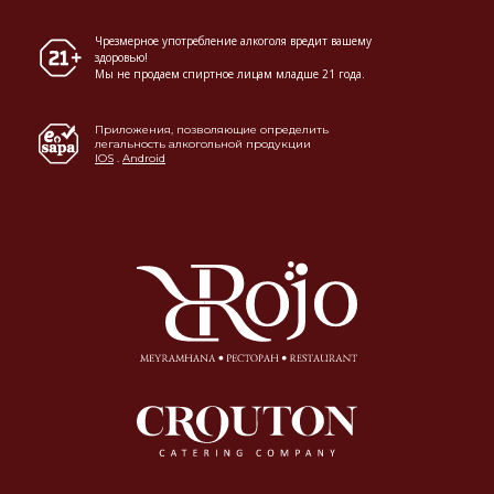
Чрезмерное употребление алкоголя вредит вашему
здоровью!
Мы не продаем спиртное лицам младше 21 года.
Приложения, позволяющие определить
легальность алкогольной продукции
IOS
.
Android