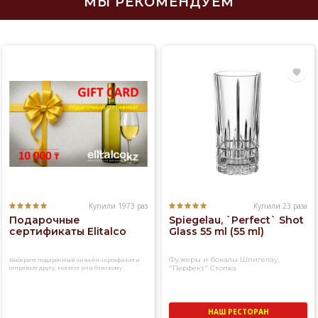
МЫ РЕКОМЕНДУЕМ
Купили 1973 раз
Купили 23 раза
Подарочные
Spiegelau, `Perfect` Shot
сертификаты Elitalco
Glass 55 ml (55 ml)
Фужеры и бокалы Шпигелау,
Выберите подарочный онлайн-сертификат и
отправьте другу, коллеге или близкому
"Перфект" Стопка
человеку
НАШ РЕСТОРАН