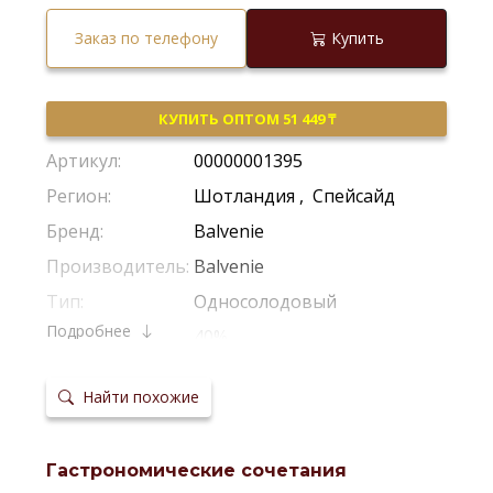
Заказ по телефону
Купить
КУПИТЬ ОПТОМ 51 449 ₸
Артикул:
00000001395
Регион:
Шотландия
,
Спейсайд
Бренд:
Balvenie
Производитель:
Balvenie
Тип:
Односолодовый
Подробнее
Крепость:
40%
Фильтрация:
Холодная Фильтрация
Найти похожие
Выдержка:
12 Лет
Выдержка в
Дубовые Бочки
,
Из-Под Хереса
бочках:
Гастрономические сочетания
Температура
18-20°С