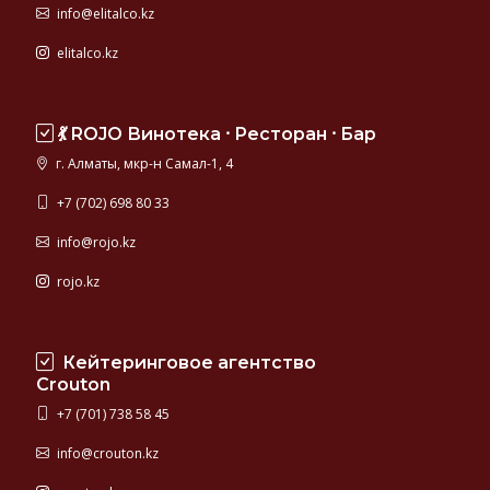
info@elitalco.kz
elitalco.kz
💃 ROJO Винотека ⸱ Ресторан ⸱ Бар
г. Алматы, мкр-н Самал-1, 4
+7 (702) 698 80 33
info@rojo.kz
rojo.kz
Кейтеринговое агентство
Crouton
+7 (701) 738 58 45
info@crouton.kz