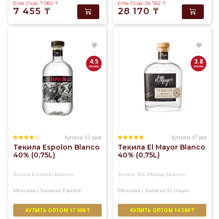
Elite Club: 7 082
₸
Elite Club: 26 762
₸
7 455
₸
28 170
₸
4.5
3.8
Купили 52 раза
Купили 47 раз
Текила Espolon Blanco
Текила El Mayor Blanco
40% (0,75L)
40% (0,75L)
Текила Есполон Бланко
Текила Эль Майор Бланко
,
,
Мексика
Халиско
Espolon
Мексика
Халиско
El mayor
КУПИТЬ ОПТОМ 17 900 ₸
КУПИТЬ ОПТОМ 14 300 ₸