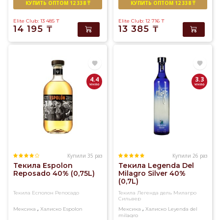
КУПИТЬ ОПТОМ 12 338 ₸
КУПИТЬ ОПТОМ 12 338 ₸
Elite Club: 13 485
₸
Elite Club: 12 716
₸
14 195
₸
13 385
₸
4.4
3.3
Купили 35 раз
Купили 26 раз
Текила Espolon
Текила Legenda Del
Reposado 40% (0,75L)
Milagro Silver 40%
(0,7L)
Текила Есполон Репосадо
Текила Легенда дель Милагро
Сильвер
,
,
Мексика
Халиско
Espolon
Мексика
Халиско
Leyenda del
milagro