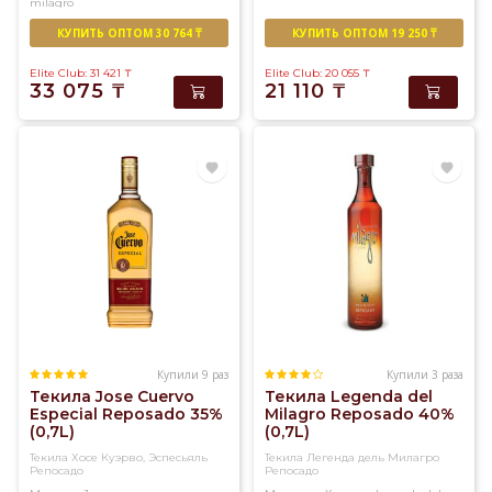
milagro
КУПИТЬ ОПТОМ 30 764 ₸
КУПИТЬ ОПТОМ 19 250 ₸
Elite Club: 31 421
₸
Elite Club: 20 055
₸
33 075
₸
21 110
₸
Купили 9 раз
Купили 3 раза
Текила Jose Cuervo
Текила Legenda del
Especial Reposado 35%
Milagro Reposado 40%
(0,7L)
(0,7L)
Текила Хосе Куэрво, Эспесьяль
Текила Легенда дель Милагро
Репосадо
Репосадо