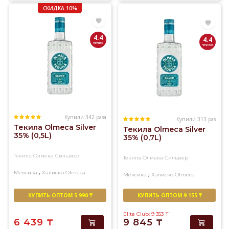
СКИДКА 10%
4.4
4.4
Купили 342 раза
Купили 313 раз
Текила Olmeca Silver
Текила Olmeca Silver
35% (0,5L)
35% (0,7L)
Текила Олмека Сильвер
Текила Олмека Сильвер
,
Мексика
Халиско
Olmeca
,
Мексика
Халиско
Olmeca
КУПИТЬ ОПТОМ 5 990 ₸
КУПИТЬ ОПТОМ 9 155 ₸
Elite Club: 9 353
₸
6 439
₸
9 845
₸