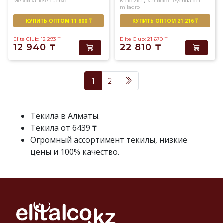
,
Мексика
Jose cuervo
Мексика
Халиско
Leyenda del
milagro
КУПИТЬ ОПТОМ 11 800 ₸
КУПИТЬ ОПТОМ 21 216 ₸
Elite Club: 12 293
₸
Elite Club: 21 670
₸
12 940
₸
22 810
₸
1
2
Текила в Алматы.
Текила от 6439 ₸
Огромный ассортимент текилы, низкие
цены и 100% качество.