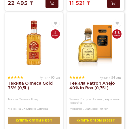
22 495
₸
11 521
₸
4
3.8
Купили 90 раз
Купили 54 раза
Текила Olmeca Gold
Текила Patron Anejo
35% (0,5L)
40% in Box (0,75L)
Текила Олмека Голд
Текила Патрон Аньехо, картонная
коробка
,
,
Мексика
Халиско
Olmeca
Мексика
Халиско
Patron
КУПИТЬ ОПТОМ 6 935 ₸
КУПИТЬ ОПТОМ 25 562 ₸