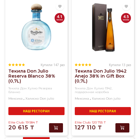
дистилляции
сырья
из
4.1
4.5
сока
голубой
агавы.
Этот
напиток
может
производиться
лишь
Купили 147 раз
Купили 13 раз
Текила Don Julio
Текила Don Julio 1942
в
Reserva Blanco 38%
Anejo 38% in Gift Box
пяти
(0,7L)
(0,7L)
штатах
Текила Дон Хулио Резерва
Текила Дон Хулио 1942,
Центральной
Бланко
подарочная коробка
Мексики,
,
,
Мексика
Халиско
Don julio
Мексика
Халиско
Don julio
больше
других
НАШ РЕСТОРАН
НАШ РЕСТОРАН
ценится
Elite Club: 19 584
₸
Elite Club: 120 755
₸
текила
20 615
₸
127 110
₸
из
штата