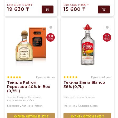
Elite Club: 18 649
₸
Elite Club: 14 896
₸
19 630
₸
15 680
₸
3.8
3.6
Купили 46 раз
Купили 44 раза
Текила Patron
Текила Sierra Blanco
Reposado 40% in Box
38% (0,7L)
(0,75L)
Текила Патрон Репосадо,
Текила Сиерра Бланко
картонная коробка
,
,
Мексика
Халиско
Patron
Мексика
Халиско
Sierra
КУПИТЬ ОПТОМ 23 274 ₸
КУПИТЬ ОПТОМ 8 663 ₸