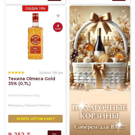
СКИДКА 10%
4
Купили 198 раз
Текила Olmeca Gold
35% (0,7L)
Текила Олмека Голд
,
Мексика
Халиско
Olmeca
КУПИТЬ ОПТОМ 8 600 ₸
9 252
₸