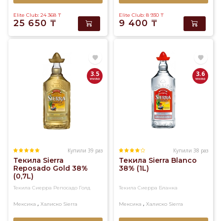
Elite Club: 24 368
₸
Elite Club: 8 930
₸
25 650
₸
9 400
₸
3.5
3.6
Купили 39 раз
Купили 38 раз
Текила Sierra
Текила Sierra Blanco
Reposado Gold 38%
38% (1L)
(0,7L)
Текила Сиерра Репосадо Голд
Текила Сиерра Бланка
,
,
Мексика
Халиско
Sierra
Мексика
Халиско
Sierra