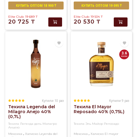
КУПИТЬ ОПТОМ 18 900 ₸
КУПИТЬ ОПТОМ 19 095 ₸
Elite Club: 19 689
₸
Elite Club: 19 504
₸
20 725
₸
20 530
₸
3.6
Купили 10 раз
Купили 9 раз
Текила Legenda del
Текила El Mayor
Milagro Anejo 40%
Reposado 40% (0,75L)
(0,7L)
Текила Легенда дель Милагро
Текила Эль Майор Репосадо
Аньехо
,
,
Мексика
Халиско
Leyenda del
Мексика
Халиско
El mayor