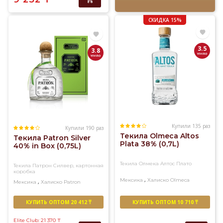
СКИДКА 15%
3.5
3.8
Купили 135 раз
Купили 190 раз
Текила Olmeca Altos
Текила Patron Silver
Plata 38% (0,7L)
40% in Box (0,75L)
Текила Олмека Алтос Плато
Текила Патрон Силвер, картонная
коробка
,
Мексика
Халиско
Olmeca
,
Мексика
Халиско
Patron
КУПИТЬ ОПТОМ 20 412 ₸
КУПИТЬ ОПТОМ 10 710 ₸
Elite Club: 21 370
₸