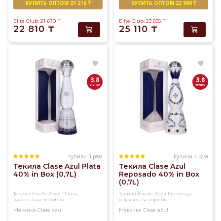
КУПИТЬ ОПТОМ 21 216 ₸
КУПИТЬ ОПТОМ 22 900 ₸
Elite Club: 21 670
₸
Elite Club: 23 855
₸
22 810
₸
25 110
₸
3.8
3.8
Купили 3 раза
Купили 4 раза
Текила Clase Azul Plata
Текила Clase Azul
40% in Box (0,7L)
Reposado 40% in Box
(0,7L)
Текила Клейс Азул Плата,
Текила Клейс Азул Репосадо,
картонная коробка
картонная коробка
Мексика
Clase azul
Мексика
Clase azul