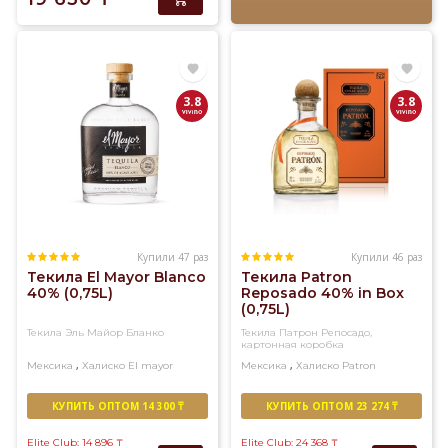
3.8
3.8
Купили 47 раз
Купили 46 раз
Текила El Mayor Blanco
Текила Patron
40% (0,75L)
Reposado 40% in Box
(0,75L)
Текила Эль Майор Бланко
Текила Патрон Репосадо,
картонная коробка
,
,
Мексика
Халиско
El mayor
Мексика
Халиско
Patron
КУПИТЬ ОПТОМ 14 300 ₸
КУПИТЬ ОПТОМ 23 274 ₸
Elite Club: 14 896
₸
Elite Club: 24 368
₸