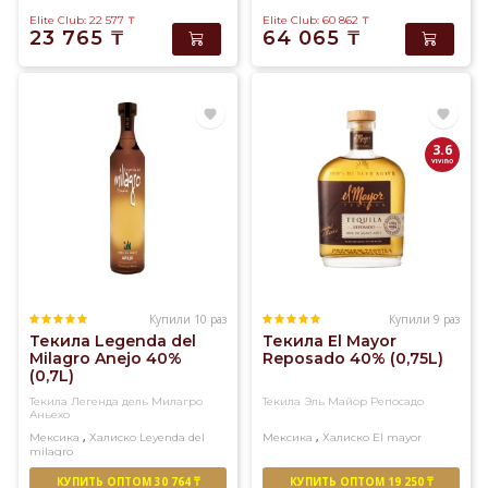
Elite Club: 22 577
₸
Elite Club: 60 862
₸
23 765
₸
64 065
₸
3.6
Купили 10 раз
Купили 9 раз
Текила Legenda del
Текила El Mayor
Milagro Anejo 40%
Reposado 40% (0,75L)
(0,7L)
Текила Легенда дель Милагро
Текила Эль Майор Репосадо
Аньехо
,
,
Мексика
Халиско
Leyenda del
Мексика
Халиско
El mayor
milagro
КУПИТЬ ОПТОМ 30 764 ₸
КУПИТЬ ОПТОМ 19 250 ₸