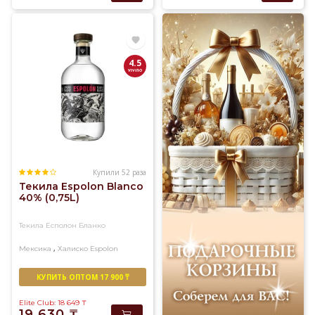
4.5
Купили 52 раза
Текила Espolon Blanco
40% (0,75L)
Текила Есполон Бланко
,
Мексика
Халиско
Espolon
КУПИТЬ ОПТОМ 17 900 ₸
Elite Club: 18 649
₸
19 630
₸