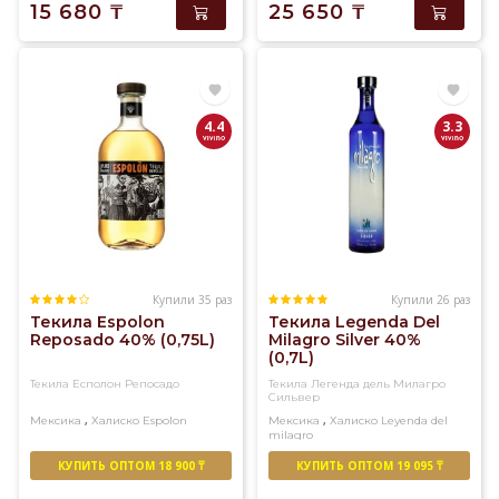
15 680
₸
25 650
₸
4.4
3.3
Купили 35 раз
Купили 26 раз
Текила Espolon
Текила Legenda Del
Reposado 40% (0,75L)
Milagro Silver 40%
(0,7L)
Текила Есполон Репосадо
Текила Легенда дель Милагро
Сильвер
,
,
Мексика
Халиско
Espolon
Мексика
Халиско
Leyenda del
milagro
КУПИТЬ ОПТОМ 18 900 ₸
КУПИТЬ ОПТОМ 19 095 ₸