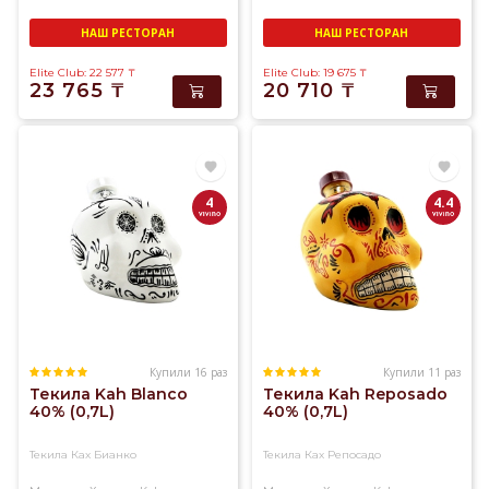
НАШ РЕСТОРАН
НАШ РЕСТОРАН
Elite Club: 22 577
₸
Elite Club: 19 675
₸
23 765
₸
20 710
₸
4
4.4
Купили 16 раз
Купили 11 раз
Текила Kah Blanco
Текила Kah Reposado
40% (0,7L)
40% (0,7L)
Текила Ках Бианко
Текила Ках Репосадо