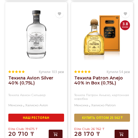
3.8
Купили 103 раза
Купили 54 раза
Текила Avion Silver
Текила Patron Anejo
40% (0,75L)
40% in Box (0,75L)
Текила Авион Сильвер
Текила Патрон Аньехо, картонная
коробка
,
,
Мексика
Халиско
Avion
Мексика
Халиско
Patron
НАШ РЕСТОРАН
КУПИТЬ ОПТОМ 25 562 ₸
Elite Club: 19 675
₸
Elite Club: 26 762
₸
20 710
₸
28 170
₸