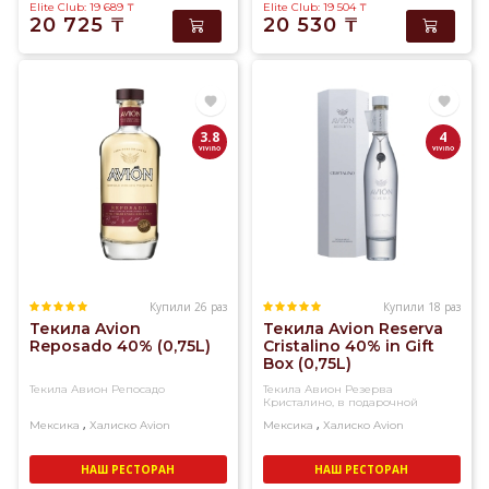
Elite Club: 19 689
₸
Elite Club: 19 504
₸
20 725
₸
20 530
₸
3.8
4
Купили 26 раз
Купили 18 раз
Текила Avion
Текила Avion Reserva
Reposado 40% (0,75L)
Cristalino 40% in Gift
Box (0,75L)
Текила Авион Репосадо
Текила Авион Резерва
Кристалино, в подарочной
упаковке
,
,
Мексика
Халиско
Avion
Мексика
Халиско
Avion
НАШ РЕСТОРАН
НАШ РЕСТОРАН