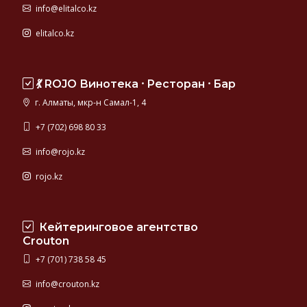
info@elitalco.kz
elitalco.kz
💃 ROJO Винотека ⸱ Ресторан ⸱ Бар
г. Алматы, мкр-н Самал-1, 4
+7 (702) 698 80 33
info@rojo.kz
rojo.kz
Кейтеринговое агентство
Crouton
+7 (701) 738 58 45
info@crouton.kz