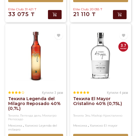
Elite Club: 31 421
₸
Elite Club: 20 055
₸
33 075
₸
21 110
₸
3.7
Купили 3 раза
Купили 4 раза
Текила Legenda del
Текила El Mayor
Milagro Reposado 40%
Cristalino 40% (0,75L)
(0,7L)
Текила Легенда дель Милагро
Текила Эль Майор Кристалино
Репосадо
,
,
Мексика
Халиско
Leyenda del
Мексика
Халиско
El mayor
milagro