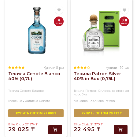
Халиско.
Молодая
и
4
3.8
выдержанная
мексиканская
текила
представлена
в
этом
разделе.
Купили 8 раз
Купили 190 раз
Текила Cenote Blanco
Текила Patron Silver
40% (0,7L)
40% in Box (0,75L)
Текила Сеноте Бланко
Текила Патрон Силвер, картонная
коробка
,
,
Мексика
Халиско
Cenote
Мексика
Халиско
Patron
КУПИТЬ ОПТОМ 27 000 ₸
КУПИТЬ ОПТОМ 20 412 ₸
Elite Club: 27 574
₸
Elite Club: 21 370
₸
29 025
₸
22 495
₸