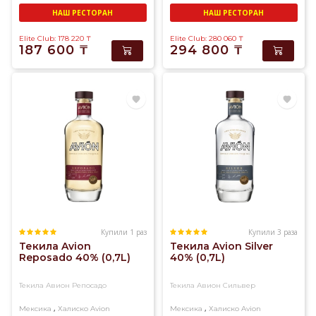
НАШ РЕСТОРАН
НАШ РЕСТОРАН
Elite Club: 178 220
₸
Elite Club: 280 060
₸
187 600
₸
294 800
₸
Купили 1 раз
Купили 3 раза
Текила Avion
Текила Avion Silver
Reposado 40% (0,7L)
40% (0,7L)
Текила Авион Репосадо
Текила Авион Сильвер
,
,
Мексика
Халиско
Avion
Мексика
Халиско
Avion