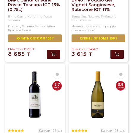
Вино Santa Cristina
Вино Il Poggio dei
Rosso Toscana IGT 13%
Vigneti Sangiovese,
(0,75L)
Rubicone IGT 11%
(0,75L)
Вино Санта Кристина Россо
Вино Иль Поджио Рубиконе
Тоскана
Санджовезе
,
,
Италия
Тоскана
Santa cristina
Италия
Кампания
Il poggio
Красное
Сухое
Красное
Сухое
КУПИТЬ ОПТОМ 8 100 ₸
КУПИТЬ ОПТОМ 3 250 ₸
Elite Club: 8 251
₸
Elite Club: 3 434
₸
8 685
₸
3 615
₸
2.7
3.9
Купили 197 раз
Купили 193 раза