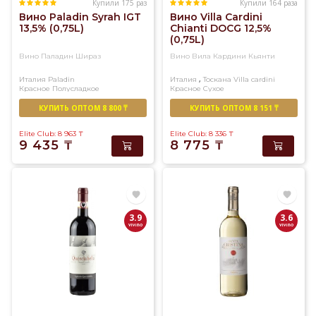
Купили 175 раз
Купили 164 раза
Вино Paladin Syrah IGT
Вино Villa Cardini
13,5% (0,75L)
Chianti DOCG 12,5%
(0,75L)
Вино Паладин Шираз
Вино Вила Кардини Кьянти
,
Италия
Paladin
Италия
Тоскана
Villa cardini
Красное
Полусладкое
Красное
Сухое
КУПИТЬ ОПТОМ 8 800 ₸
КУПИТЬ ОПТОМ 8 151 ₸
Elite Club: 8 963
₸
Elite Club: 8 336
₸
9 435
₸
8 775
₸
3.9
3.6