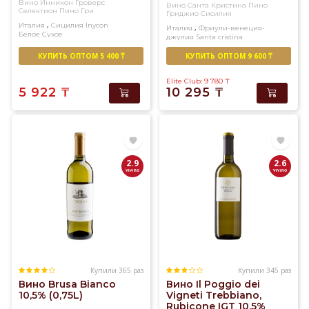
Вино Инникон Гроверс
Вино Санта Кристина Пино
Селектион Пино Гри
Гриджио Сисилия
,
Италия
Сицилия
Inycon
,
Италия
Фриули-венеция-
Белое
Сухое
джулия
Santa cristina
Белое
Сухое
КУПИТЬ ОПТОМ 5 400 ₸
КУПИТЬ ОПТОМ 9 600 ₸
Elite Club: 9 780
₸
5 922
₸
10 295
₸
2.9
2.6
Купили 365 раз
Купили 345 раз
Вино Brusa Bianco
Вино Il Poggio dei
10,5% (0,75L)
Vigneti Trebbiano,
Rubicone IGT 10,5%