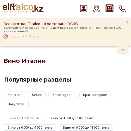
Все напитки Elitalco – в ресторане ROJO
Выбирайте и заказывайте в нашем ресторане любой напиток – более 3 000
наименований!
instagram.com/rojo.kz
Главная
Каталог
Вино
Вино Италии
Рекомендуем
Вино Италии
Пиво Guinness Draught 4,2% Can
Виски Talisker 10 YO Malt 45,8% in Box
Вино
Водка Smirnoff Red Vodka 37,5%
Италии
Популярные разделы
Ром Captain Morgan White 37,5%
по
Джин Gordon`s London Dry Gin 37,5%
цене
Красное
Белое
Белое сухое
Красное сухое
от
Полусухое
1
630
Вино до 3 000 тенге
Вино от 3 000 до 6 000 тенге
до
873
Вино от 6 000 до 9 000 тенге
Вино от 9 000 до 18 000 тенге