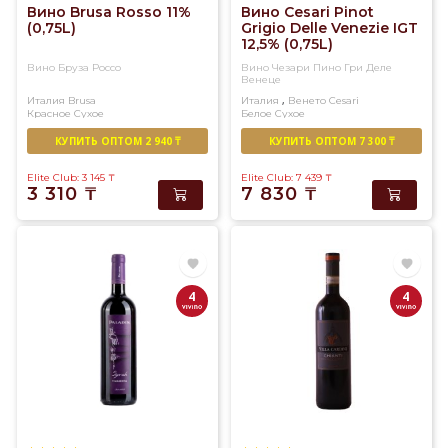
Вино Brusa Rosso 11%
Вино Cesari Pinot
(0,75L)
Grigio Delle Venezie IGT
12,5% (0,75L)
Вино Бруза Россо
Вино Чезари Пино Гри Деле
Венеце
,
Италия
Brusa
Италия
Венето
Cesari
Красное
Сухое
Белое
Сухое
КУПИТЬ ОПТОМ 2 940 ₸
КУПИТЬ ОПТОМ 7 300 ₸
Elite Club: 3 145
₸
Elite Club: 7 439
₸
3 310
₸
7 830
₸
4
4