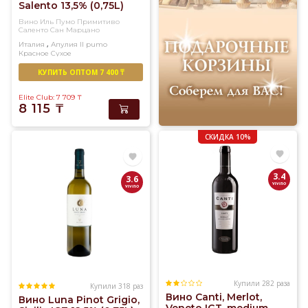
Salento 13,5% (0,75L)
Вино Иль Пумо Примитиво
Саленто Сан Марцано
,
Италия
Апулия
Il pumo
Красное
Сухое
КУПИТЬ ОПТОМ 7 400 ₸
Elite Club: 7 709
₸
8 115
₸
СКИДКА 10%
3.4
3.6
Купили 282 раза
Купили 318 раз
Вино Canti, Merlot,
Вино Luna Pinot Grigio,