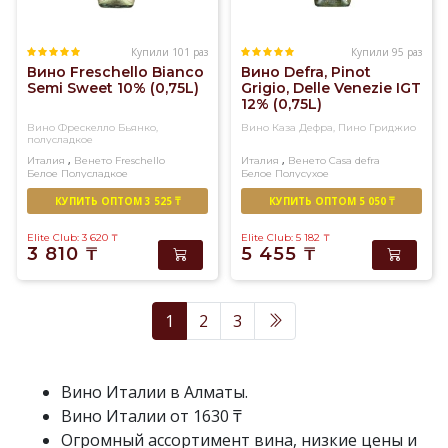
Купили 101 раз
Купили 95 раз
Вино Freschello Bianco
Вино Defra, Pinot
Semi Sweet 10% (0,75L)
Grigio, Delle Venezie IGT
12% (0,75L)
Вино Фрескелло Бьянко,
Вино Каза Дефра, Пино Гриджио
полусладкое
,
,
Италия
Венето
Freschello
Италия
Венето
Casa defra
Белое
Полусладкое
Белое
Полусухое
КУПИТЬ ОПТОМ 3 525 ₸
КУПИТЬ ОПТОМ 5 050 ₸
Elite Club: 3 620
₸
Elite Club: 5 182
₸
3 810
₸
5 455
₸
1
2
3
Вино Италии в Алматы.
Вино Италии от 1630 ₸
Огромный ассортимент вина, низкие цены и