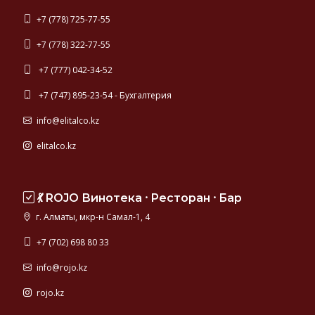
+7 (778) 725-77-55
+7 (778) 322-77-55
+7 (777) 042-34-52
+7 (747) 895-23-54 - Бухгалтерия
info@elitalco.kz
elitalco.kz
💃 ROJO Винотека ⸱ Ресторан ⸱ Бар
г. Алматы, мкр-н Самал-1, 4
+7 (702) 698 80 33
info@rojo.kz
rojo.kz