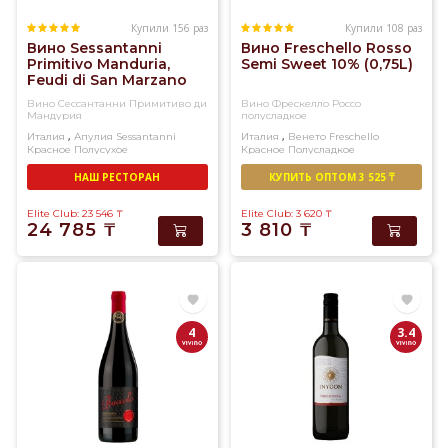
Купили 156 раз
Купили 108 раз
Вино Sessantanni
Вино Freschello Rosso
Primitivo Manduria,
Semi Sweet 10% (0,75L)
Feudi di San Marzano
14,5% (0,75L)
Вино Сессантанни Примитиво ди
Вино Фрескелло Россо
Мандурия
полусладкое
,
,
Италия
Апулия
Sessantanni
Италия
Венето
Freschello
Красное
Полусухое
Красное
Полусладкое
НАШ РЕСТОРАН
КУПИТЬ ОПТОМ 3 525 ₸
Elite Club: 23 546
₸
Elite Club: 3 620
₸
24 785
₸
3 810
₸
4
3.4