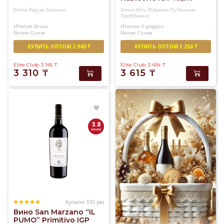
(0,75L)
Вино Бруза Бианко
Вино Иль Поджио Рубиконе
Треббиано
Италия
Brusa
Италия
Il poggio
Белое
Сухое
Белое
Сухое
КУПИТЬ ОПТОМ 2 940 ₸
КУПИТЬ ОПТОМ 3 250 ₸
Elite Club: 3 145
₸
Elite Club: 3 434
₸
3 310
₸
3 615
₸
3.8
Купили 330 раз
Вино San Marzano “IL
PUMO” Primitivo IGP