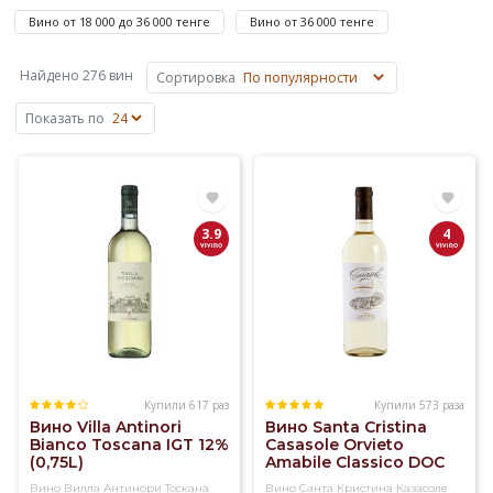
365
Вино от 18 000 до 36 000 тенге
Вино от 36 000 тенге
₸
—
Найдено 276 вин
Сортировка
Albizzia,
Giancarlo
Показать по
Travaglini,
Cometa,
Marchesi
Di
3.9
4
Barolo,
Freschello.
Купили
Вино
Италии
на
Elitalco.kz
Купили 617 раз
Купили 573 раза
Вино Villa Antinori
Вино Santa Cristina
уже
Bianco Toscana IGT 12%
Casasole Orvieto
более
(0,75L)
Amabile Classico DOC
10-12% (0,75L)
5300
Вино Вилла Антинори Тоскана
Вино Санта Кристина Казасоле