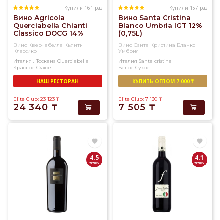
Купили 161 раз
Купили 157 раз
Вино Agricola
Вино Santa Cristina
Querciabella Chianti
Blanco Umbria IGT 12%
Classico DOCG 14%
(0,75L)
(0,75L)
Вино Кверчабелла Кьянти
Вино Санта Кристина Бланко
Классико
Умбрия
,
Италия
Тоскана
Querciabella
Италия
Santa cristina
Красное
Сухое
Белое
Сухое
НАШ РЕСТОРАН
КУПИТЬ ОПТОМ 7 000 ₸
Elite Club: 23 123
₸
Elite Club: 7 130
₸
24 340
₸
7 505
₸
4.5
4.1