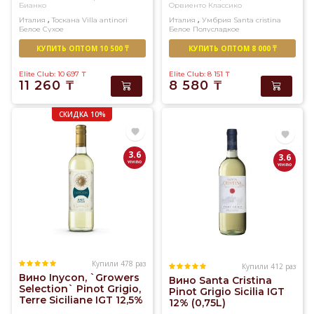
Бианко
Орвиенто Классико
раз.
,
,
Италия
Тоскана
Villa antinori
Италия
Умбрия
Santa cristina
Доставка
Белое
Сухое
Белое
Полусладкое
вина
КУПИТЬ ОПТОМ 10 500 ₸
КУПИТЬ ОПТОМ 8 000 ₸
в
Elite Club: 10 697
₸
Elite Club: 8 151
₸
Алматы
11 260
₸
8 580
₸
в
течение
СКИДКА 10%
3-
х
3.6
3.6
часов.
Купили 478 раз
Купили 412 раз
Вино Inycon, `Growers
Вино Santa Cristina
Selection` Pinot Grigio,
Pinot Grigio Sicilia IGT
Terre Siciliane IGT 12,5%
12% (0,75L)
(0,75L)