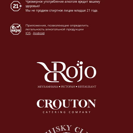
Чрезмерное употребление алкоголя вредит вашему
здоровью!
Мы не продаем спиртное лицам младше 21 года.
Приложения, позволяющие определить
легальность алкогольной продукции
IOS
.
Android