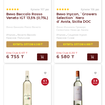
Купили 107 раз
Купили 106 раз
Вино Baccolo Rosso
Вино Inycon, `Growers
Veneto IGT 13,5% (0,75L)
Selection` Nero
d`Avola, Sicilia DOC
13,5% (0,75L)
Вино Бакколо Россо Венето
Вино Инникон Гроверс
Селектион Неро де Авола
,
,
Италия
Венето
Baccolo
Италия
Сицилия
Inycon
Красное
Полусухое
Красное
Сухое
КУПИТЬ ОПТОМ 6 300 ₸
КУПИТЬ ОПТОМ 6 000 ₸
Elite Club: 6 417
₸
Elite Club: 6 251
₸
6 755
₸
6 580
₸
4.1
3.9