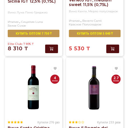
Veneto IGT, medium
Sicilia IGT 12,5% (0,75L)
sweet 11,5% (0,75L)
Вино Канти, Мерло полусладкое
Вино Луна Пино Гриджио
,
Италия
Венето
Canti
,
Италия
Сицилия
Luna
Красное
Полусладкое
Белое
Сухое
КУПИТЬ ОПТОМ 7 750 ₸
КУПИТЬ ОПТОМ 5 040 ₸
Elite Club: 7 895
₸
8 310
₸
5 530
₸
4
2.7
Купили 276 раз
Купили 233 раза