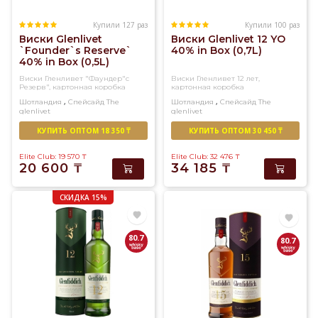
Купили 127 раз
Купили 100 раз
Виски Glenlivet
Виски Glenlivet 12 YO
`Founder`s Reserve`
40% in Box (0,7L)
40% in Box (0,5L)
Виски Гленливет "Фаундер"с
Виски Гленливет 12 лет,
Резерв", картонная коробка
картонная коробка
,
,
Шотландия
Спейсайд
The
Шотландия
Спейсайд
The
glenlivet
glenlivet
Односолодовый
Односолодовый
КУПИТЬ ОПТОМ 18 350 ₸
КУПИТЬ ОПТОМ 30 450 ₸
Elite Club: 19 570
₸
Elite Club: 32 476
₸
20 600
₸
34 185
₸
СКИДКА 15%
80.7
80.7