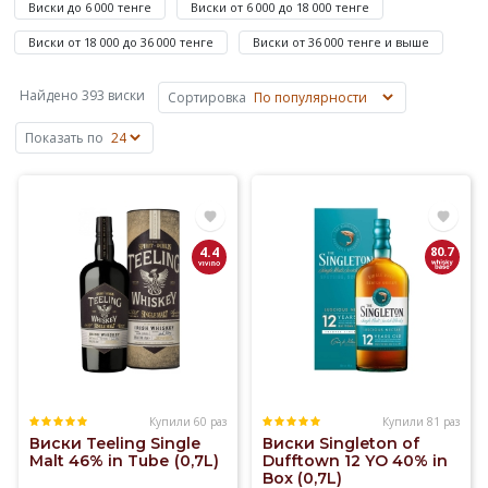
Виски до 6 000 тенге
Виски от 6 000 до 18 000 тенге
4
675
Виски от 18 000 до 36 000 тенге
Виски от 36 000 тенге и выше
480
₸
Найдено 393 виски
Сортировка
—
Показать по
Glenfarclas,
Cu
Bocan,
Samaroli,
Deanston,
4.4
80.7
Dalmore.
Купили
Односолодовый
Виски
на
Elitalco.kz
Купили 60 раз
Купили 81 раз
уже
Виски Teeling Single
Виски Singleton of
более
Malt 46% in Tubе (0,7L)
Dufftown 12 YO 40% in
Box (0,7L)
1200