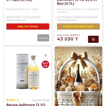
Box (0,7L)
Виски Оубэн 14 лет, тубус
Виски Синглтон 15 лет, картонная
коробка
,
,
Шотландия
Хайленд
Oban
Шотландия
Спейсайд
Singleton
Односолодовый
Односолодовый
НАШ РЕСТОРАН
КУПИТЬ ОПТОМ 39 240 ₸
Elite Club: 40 879
₸
Ожидаем
43 030
₸
82.5
Купили 29 раз
Виски Aultmore 12 YO