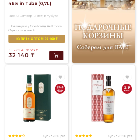
46% in Tube (0,7L)
Виски Олтмор 12 лет, в тубусе
,
Шотландия
Спейсайд
Aultmore
Односолодовый
КУПИТЬ ОПТОМ 29 160 ₸
Elite Club: 30 533
₸
32 140
₸
84.4
3.9
Купили 60 раз
Купили 556 раз