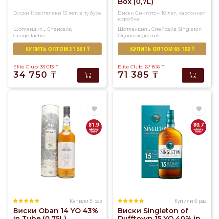
Box (0,7L)
Виски Крэйгелаки 13 лет, в тубусе
Виски Синглтон 18 лет, картонная
коробка
,
,
Шотландия
Спейсайд
Шотландия
Спейсайд
Singleton
Craigellachie
Односолодовый
Односолодовый
КУПИТЬ ОПТОМ 31 531 ₸
КУПИТЬ ОПТОМ 65 100 ₸
Elite Club: 33 013
₸
Elite Club: 67 816
₸
34 750
₸
71 385
₸
81.9
80.7
Купили 5 раз
Купили 6 раз
Виски Oban 14 YO 43%
Виски Singleton of
in Tube (0,75L)
Dufftown 15 YO 40% in