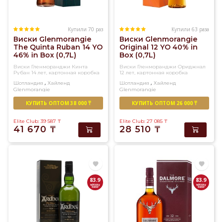
Купили 70 раз
Купили 63 раза
Виски Glenmorangie
Виски Glenmorangie
The Quinta Ruban 14 YO
Original 12 YO 40% in
46% in Box (0,7L)
Box (0,7L)
Виски Гленморанджи Кинта
Виски Гленморанджи Ориджнал
Рубан 14 лет, картонная коробка
12 лет, картонная коробка
,
,
Шотландия
Хайленд
Шотландия
Хайленд
Glenmorangie
Glenmorangie
Односолодовый
Односолодовый
КУПИТЬ ОПТОМ 38 000 ₸
КУПИТЬ ОПТОМ 26 000 ₸
Elite Club: 39 587
₸
Elite Club: 27 085
₸
41 670
₸
28 510
₸
83.9
83.9