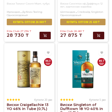
раз.
Виски Тилинг Сингл Молт, тубус
Виски Синглтон оф Даффтаун 12
лет, картонная коробка
Доставка
,
,
Ирландия
Дублин
Teeling
Шотландия
Спейсайд
Singleton
Односолодовый
Односолодовый
виски
в
КУПИТЬ ОПТОМ 26 069 ₸
КУПИТЬ ОПТОМ 25 420 ₸
Алматы
Elite Club: 27 294
₸
Elite Club: 26 481
₸
в
28 730
₸
27 875
₸
течение
3-
х
часов.
86.3
80.7
Купили 20 раз
Купили 5 раз
Виски Craigellachie 13
Виски Singleton of
YO 46% in Tube (0,7L)
Dufftown 18 YO 40% in