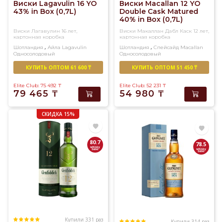
Виски Lagavulin 16 YO
Виски Macallan 12 YO
43% in Box (0,7L)
Double Cask Matured
40% in Box (0,7L)
Виски Лагавулин 16 лет,
Виски Макаллан Дабл Каск 12 лет,
картонная коробка
картонная коробка
,
,
Шотландия
Айла
Lagavulin
Шотландия
Спейсайд
Macallan
Односолодовый
Односолодовый
КУПИТЬ ОПТОМ 61 600 ₸
КУПИТЬ ОПТОМ 51 450 ₸
Elite Club: 75 492
₸
Elite Club: 52 231
₸
79 465
₸
54 980
₸
СКИДКА 15%
80.7
78.5
Купили 331 раз
Купили 314 раз