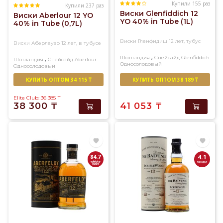
Купили 155 раз
Купили 237 раз
Виски Glenfiddich 12
Виски Aberlour 12 YO
YO 40% in Tube (1L)
40% in Tube (0,7L)
Виски Гленфидиш 12 лет, тубус
Виски Аберлауэр 12 лет, в тубусе
,
Шотландия
Спейсайд
Glenfiddich
,
Шотландия
Спейсайд
Aberlour
Односолодовый
Односолодовый
КУПИТЬ ОПТОМ 34 115 ₸
КУПИТЬ ОПТОМ 38 189 ₸
Elite Club: 36 385
₸
38 300
₸
41 053
₸
84.7
4.1