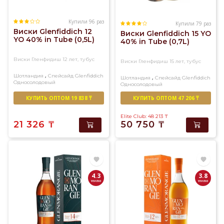
Купили 96 раз
Купили 79 раз
Виски Glenfiddich 12
Виски Glenfiddich 15 YO
YO 40% in Tube (0,5L)
40% in Tube (0,7L)
Виски Гленфидиш 12 лет, тубус
Виски Гленфидиш 15 лет, тубус
,
Шотландия
Спейсайд
Glenfiddich
,
Шотландия
Спейсайд
Glenfiddich
Односолодовый
Односолодовый
КУПИТЬ ОПТОМ 19 838 ₸
КУПИТЬ ОПТОМ 47 206 ₸
Elite Club: 48 213
₸
21 326
₸
50 750
₸
4.3
3.8