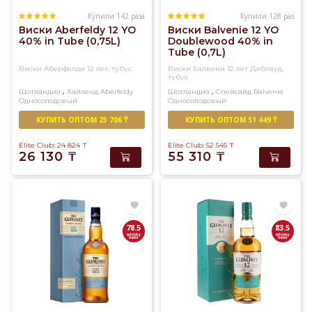
Купили 142 раза
Купили 128 раз
Виски Aberfeldy 12 YO
Виски Balvenie 12 YO
40% in Tube (0,75L)
Doublewood 40% in
Tube (0,7L)
Виски Аберфелди 12 лет, тубус
Виски Балвени 12 лет Даблвуд,
тубус
,
,
Шотландия
Хайленд
Aberfeldy
Шотландия
Спейсайд
Balvenie
Односолодовый
Односолодовый
КУПИТЬ ОПТОМ 23 706 ₸
КУПИТЬ ОПТОМ 51 449 ₸
Elite Club: 24 824
₸
Elite Club: 52 545
₸
26 130
₸
55 310
₸
78.5
83.5