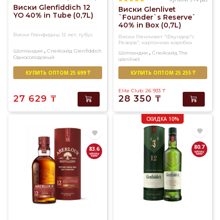
Виски Glenfiddich 12
Виски Glenlivet
YO 40% in Tube (0,7L)
`Founder`s Reserve`
40% in Box (0,7L)
Виски Гленфидиш 12 лет, тубус
Виски Гленливет "Фаундер"с
Резерв", картонная коробка
,
Шотландия
Спейсайд
Glenfiddich
,
Шотландия
Спейсайд
The
Односолодовый
glenlivet
Односолодовый
КУПИТЬ ОПТОМ 25 699 ₸
КУПИТЬ ОПТОМ 25 255 ₸
Elite Club: 26 933
₸
27 629
₸
28 350
₸
СКИДКА 10%
80.7
83.6