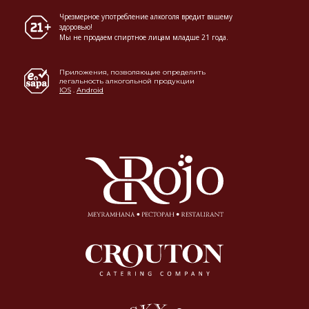
Чрезмерное употребление алкоголя вредит вашему
здоровью!
Мы не продаем спиртное лицам младше 21 года.
Приложения, позволяющие определить
легальность алкогольной продукции
IOS
.
Android