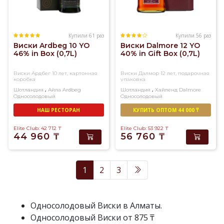
Купили 61 раз
Купили 56 раз
Виски Ardbeg 10 YO
Виски Dalmore 12 YO
46% in Box (0,7L)
40% in Gift Box (0,7L)
Виски Ардбег 10 лет, картонная
Виски Далмор 12 лет, подарочная
коробка
упаковка
,
,
Шотландия
Айла
Ardbeg
Шотландия
Хайленд
Dalmore
Односолодовый
Односолодовый
НАШ РЕСТОРАН
КУПИТЬ ОПТОМ 44 000 ₸
Elite Club: 42 712
₸
Elite Club: 53 922
₸
44 960
₸
56 760
₸
1
2
3
Односолодовый Виски в Алматы.
Односолодовый Виски от 875 ₸