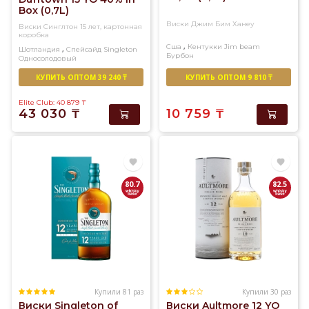
Box (0,7L)
Виски Джим Бим Ханеу
Виски Синглтон 15 лет, картонная
коробка
,
Сша
Кентукки
Jim beam
,
Шотландия
Спейсайд
Singleton
Бурбон
Односолодовый
КУПИТЬ ОПТОМ 39 240 ₸
КУПИТЬ ОПТОМ 9 810 ₸
Elite Club: 40 879
₸
43 030
₸
10 759
₸
80.7
82.5
Купили 81 раз
Купили 30 раз
Виски Singleton of
Виски Aultmore 12 YO