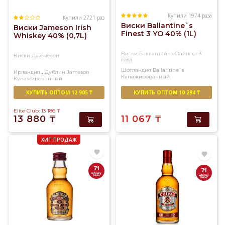
Купили 1974 раза
Купили 2721 раз
Виски Ballantine`s
Виски Jameson Irish
Finest 3 YO 40% (1L)
Whiskey 40% (0,7L)
Виски Баллантайнз Файнест 3
Виски Джемесон
года
Шотландия
Ballantine`s
,
Ирландия
Дублин
Jameson
Купажированный
Купажированный
КУПИТЬ ОПТОМ 12 905 ₸
КУПИТЬ ОПТОМ 10 294 ₸
Elite Club: 13 186
₸
13 880
₸
11 067
₸
ХИТ ПРОДАЖ
71
71