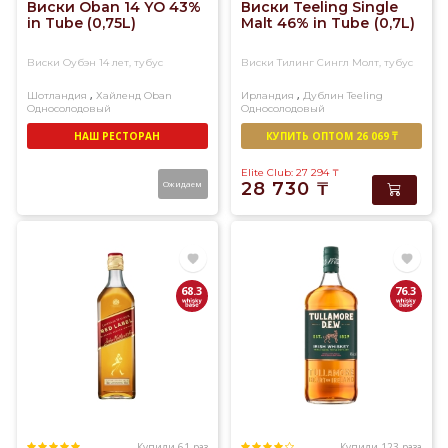
Виски Oban 14 YO 43%
Виски Teeling Single
in Tube (0,75L)
Malt 46% in Tubе (0,7L)
Виски Оубэн 14 лет, тубус
Виски Тилинг Сингл Молт, тубус
,
,
Шотландия
Хайленд
Oban
Ирландия
Дублин
Teeling
Односолодовый
Односолодовый
НАШ РЕСТОРАН
КУПИТЬ ОПТОМ 26 069 ₸
Elite Club: 27 294
₸
Ожидаем
28 730
₸
68.3
76.3
Купили 61 раз
Купили 123 раза