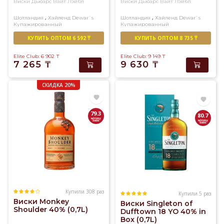
Виски Дьюарс Вайт Лэйбл
Виски Дьюарс Вайт Лэйбл
,
,
Шотландия
Хайленд
Dewar`s
Шотландия
Хайленд
Dewar`s
Купажированный
Купажированный
КУПИТЬ ОПТОМ 6 592 ₸
КУПИТЬ ОПТОМ 8 735 ₸
Elite Club: 6 902
₸
Elite Club: 9 149
₸
7 265
₸
9 630
₸
СКИДКА 20%
79.3
80.7
Купили 308 раз
Купили 5 раз
Виски Monkey
Виски Singleton of
Shoulder 40% (0,7L)
Dufftown 18 YO 40% in
Box (0,7L)