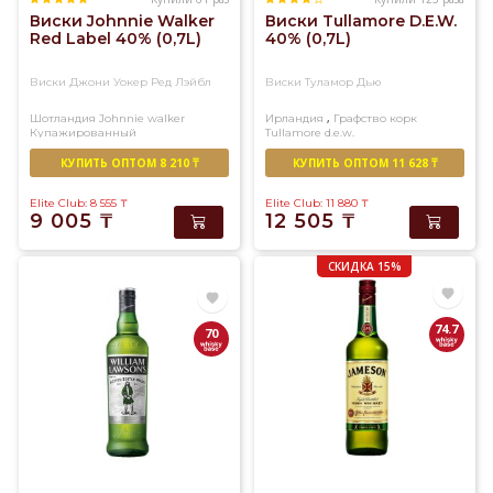
Виски Johnnie Walker
Виски Tullamore D.E.W.
Red Label 40% (0,7L)
40% (0,7L)
Виски Джони Уокер Ред Лэйбл
Виски Туламор Дью
,
Шотландия
Johnnie walker
Ирландия
Графство корк
Купажированный
Tullamore d.e.w.
Купажированный
КУПИТЬ ОПТОМ 8 210 ₸
КУПИТЬ ОПТОМ 11 628 ₸
Elite Club: 8 555
₸
Elite Club: 11 880
₸
9 005
₸
12 505
₸
СКИДКА 15%
74.7
70