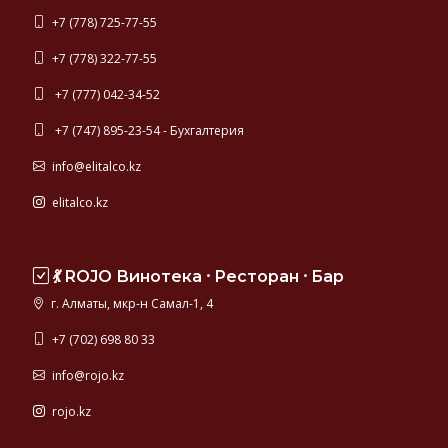
+7 (778) 725-77-55
+7 (778) 322-77-55
+7 (777) 042-34-52
+7 (747) 895-23-54 - Бухгалтерия
info@elitalco.kz
elitalco.kz
💃 ROJO Винотека ⸱ Ресторан ⸱ Бар
г. Алматы, мкр-н Самал-1, 4
+7 (702) 698 80 33
info@rojo.kz
rojo.kz