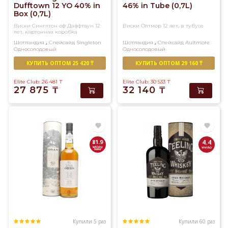
Dufftown 12 YO 40% in
46% in Tube (0,7L)
Box (0,7L)
Виски Синглтон оф Даффтаун 12
Виски Олтмор 12 лет, в тубусе
лет, картонная коробка
,
,
Шотландия
Спейсайд
Singleton
Шотландия
Спейсайд
Aultmore
Односолодовый
Односолодовый
КУПИТЬ ОПТОМ 25 420 ₸
КУПИТЬ ОПТОМ 29 160 ₸
Elite Club: 26 481
₸
Elite Club: 30 533
₸
27 875
₸
32 140
₸
81.9
4.4
Купили 5 раз
Купили 60 раз