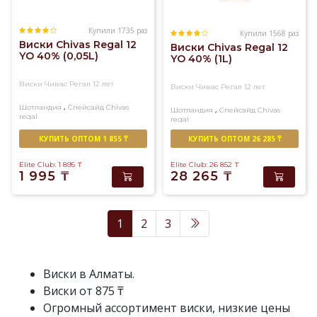
Купили 1735 раз
Купили 1568 раз
Виски Chivas Regal 12
Виски Chivas Regal 12
YO 40% (0,05L)
YO 40% (1L)
Виски Чивас Регал 12 лет
Виски Чивас Регал 12 лет
,
Шотландия
Спейсайд
Chivas
,
Шотландия
Спейсайд
Chivas
regal
regal
Купажированный
Купажированный
КУПИТЬ ОПТОМ 1 855 ₸
КУПИТЬ ОПТОМ 26 285 ₸
Elite Club: 1 895
₸
Elite Club: 26 852
₸
1 995
₸
28 265
₸
1
2
3
Виски в Алматы.
Виски от 875 ₸
Огромный ассортимент виски, низкие цены