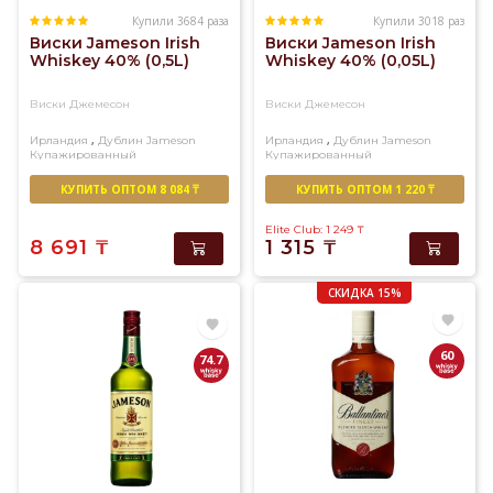
Купили 3684 раза
Купили 3018 раз
Виски Jameson Irish
Виски Jameson Irish
Whiskey 40% (0,5L)
Whiskey 40% (0,05L)
Виски Джемесон
Виски Джемесон
,
,
Ирландия
Дублин
Jameson
Ирландия
Дублин
Jameson
Купажированный
Купажированный
КУПИТЬ ОПТОМ 8 084 ₸
КУПИТЬ ОПТОМ 1 220 ₸
Elite Club: 1 249
₸
8 691
₸
1 315
₸
СКИДКА 15%
60
74.7