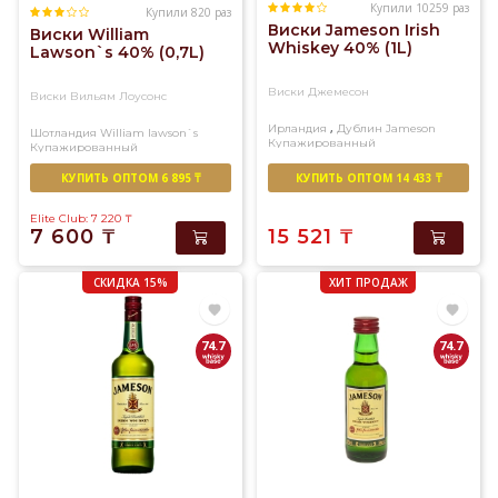
Купили 10259 раз
Купили 820 раз
Виски Jameson Irish
Виски William
Whiskey 40% (1L)
Lawson`s 40% (0,7L)
Виски Джемесон
Виски Вильям Лоусонс
,
Ирландия
Дублин
Jameson
Шотландия
William lawson`s
Купажированный
Купажированный
КУПИТЬ ОПТОМ 6 895 ₸
КУПИТЬ ОПТОМ 14 433 ₸
Elite Club: 7 220
₸
7 600
₸
15 521
₸
СКИДКА 15%
ХИТ ПРОДАЖ
74.7
74.7