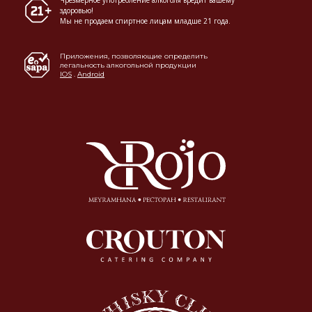
здоровью!
Мы не продаем спиртное лицам младше 21 года.
Приложения, позволяющие определить
легальность алкогольной продукции
IOS
.
Android