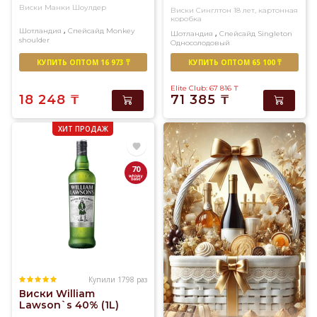
Виски Манки Шоулдер
Виски Синглтон 18 лет, картонная
коробка
,
Шотландия
Спейсайд
Monkey
,
Шотландия
Спейсайд
Singleton
shoulder
Односолодовый
Купажированный солод
КУПИТЬ ОПТОМ 16 973 ₸
КУПИТЬ ОПТОМ 65 100 ₸
Elite Club: 67 816
₸
18 248
₸
71 385
₸
ХИТ ПРОДАЖ
70
Купили 1798 раз
Виски William
Lawson`s 40% (1L)