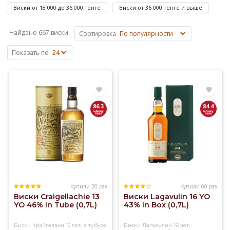
зернового
Виски от 18 000 до 36 000 тенге
Виски от 36 000 тенге и выше
сусла
на
Найдено 667 виски
Сортировка
основе
ячменя,
Показать по
пшеницы,
ржи
или
кукурузы.
Основные
86.3
84.4
объемы
виски
производят
в
Шотландии,
Ирландии,
США
и
Купили 20 раз
Купили 60 раз
Виски Craigellachie 13
Виски Lagavulin 16 YO
Канаде,
YO 46% in Tube (0,7L)
43% in Box (0,7L)
известен
также
Виски Крэйгелаки 13 лет, в тубусе
Виски Лагавулин 16 лет,
японский