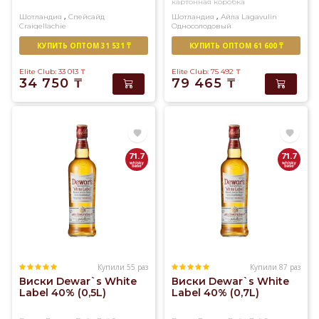
картонная коробка
виски.
,
,
Шотландия
Спейсайд
Шотландия
Айла
Lagavulin
Craigellachie
Односолодовый
У
Односолодовый
нас
КУПИТЬ ОПТОМ 31 531 ₸
КУПИТЬ ОПТОМ 61 600 ₸
вы
Elite Club: 33 013
₸
Elite Club: 75 492
₸
найдете
34 750
₸
79 465
₸
огромный
ассортимент
солодового
и
купажированного
71.7
71.7
виски
превосходного
качества
Купили 55 раз
Купили 87 раз
Виски Dewar`s White
Виски Dewar`s White
Label 40% (0,5L)
Label 40% (0,7L)