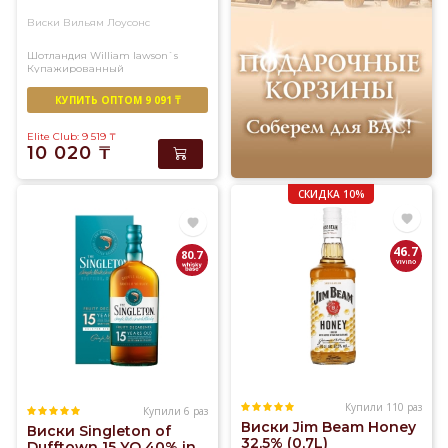
Виски Вильям Лоусонс
Шотландия
William lawson`s
Купажированный
КУПИТЬ ОПТОМ 9 091 ₸
Elite Club: 9 519
₸
10 020
₸
СКИДКА 10%
46.7
80.7
Купили 110 раз
Купили 6 раз
Виски Jim Beam Honey
Виски Singleton of
32,5% (0,7L)
Dufftown 15 YO 40% in