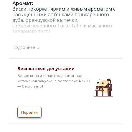
Аромат:
Виски покоряет ярким и живым ароматом с
насыщенными оттенками поджаренного
дуба, французской выпечки,
свежеиспеченного Tarte Tatin и масляного
заварного теста.
Гастрономические сочетания:
Подробнее
Виски рекомендуется подавать в чистом
виде, можно употреблять со льдом.
Интересные факты:
Бесплатные дегустации
`Glenfiddich` Grande Couronne 26 Years Old —
эксклюзивный односолодовый виски от
Бокал вина и тапас (традиционная
компании Гленфиддик, одна из последних
испанская закуска) в ресторане ROJO
новинок компании. Grande Couronne — это
— бесплатно!
воплощение роскоши, которое украсит
самые грандиозные и значимые торжества.
Само название виски, которое в переводе с
французского означает `корона`, является
Перейти
залогом совершенства каждой капли этого
драгоценного напитка. Э