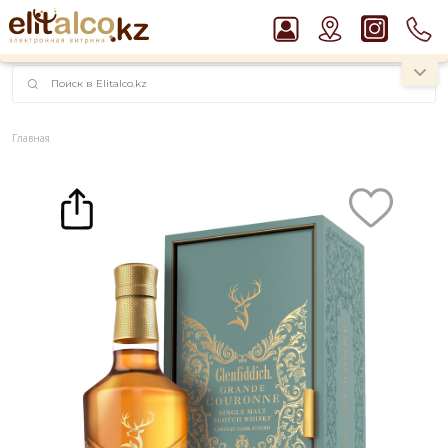
наименований!
instagram.com/rojo.kz
Главная
Каталог
Крепкие напитки
Виски
Виски Glenfiddich `Grande Couronne` 26 YO 43% Gift Box (0,7L)
Рекомендуем
Водка Smirnoff Red Vodka 37,5%
Пиво Guinness Draught 4,2% Can
Виски Talisker 10 YO Malt 45,8% in Box
Ром Captain Morgan White 37,5%
Джин Gordon`s London Dry Gin 37,5%