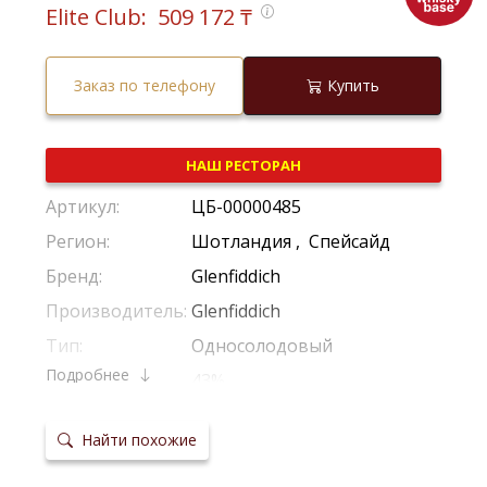
Elite Club:
509 172
₸
Заказ по телефону
Купить
НАШ РЕСТОРАН
Артикул:
ЦБ-00000485
Регион:
Шотландия
,
Спейсайд
Бренд:
Glenfiddich
Производитель:
Glenfiddich
Тип:
Односолодовый
Подробнее
Крепость:
43%
Фильтрация:
Без Холодной Фильтрации
Найти похожие
Выдержка:
26 Лет
Выдержка в
Американский Дуб
,
Европейский