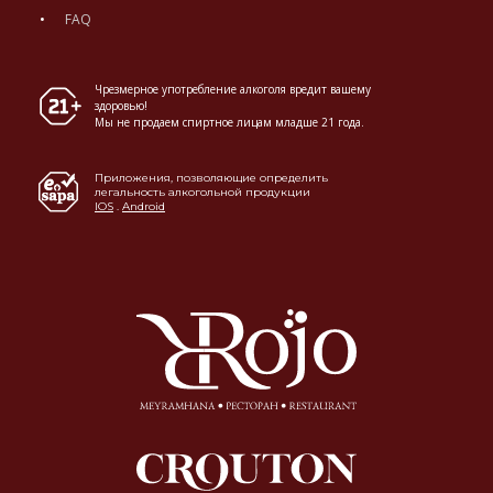
FAQ
Чрезмерное употребление алкоголя вредит вашему
здоровью!
Мы не продаем спиртное лицам младше 21 года.
Приложения, позволяющие определить
легальность алкогольной продукции
IOS
.
Android