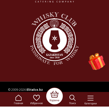
© 2009-2026
Elitalco.kz
Корзина
Сайт носит информационный характер и не является
Главная
Избранное
Поиск
Категории
рекламой.