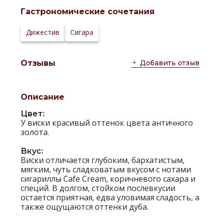
бочках:
Гастрономические сочетания
Температура
20-22 °С
сервировки:
Сайт
Дижестив
Сигара
производителя:
Добавить отзыв
Отзывы
Описание
Цвет:
У виски красивый оттенок цвета античного
золота.
Вкус:
Виски отличается глубоким, бархатистым,
мягким, чуть сладковатым вкусом с нотами
сигариллы Cafe Cream, коричневого сахара и
специй. В долгом, стойком послевкусии
остается приятная, едва уловимая сладость, а
также ощущаются оттенки дуба.