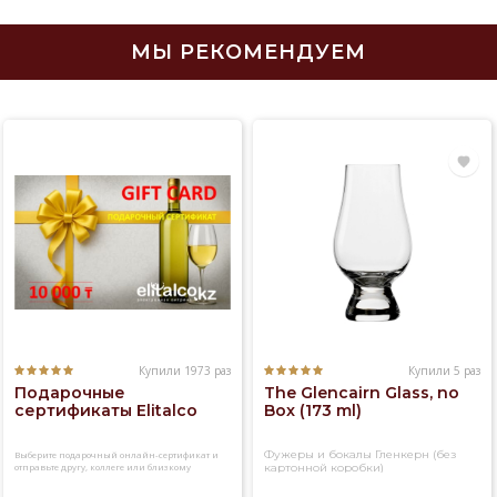
МЫ РЕКОМЕНДУЕМ
Купили 1973 раз
Купили 5 раз
Подарочные
The Glencairn Glass, no
сертификаты Elitalco
Box (173 ml)
Фужеры и бокалы Гленкерн (без
Выберите подарочный онлайн-сертификат и
отправьте другу, коллеге или близкому
картонной коробки)
человеку