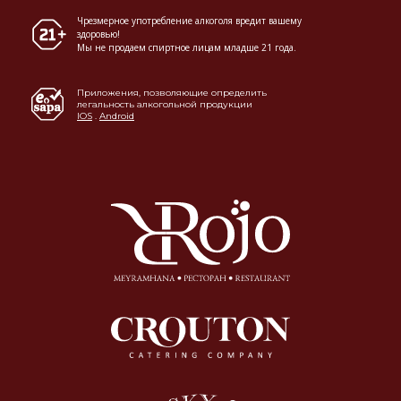
Чрезмерное употребление алкоголя вредит вашему
здоровью!
Мы не продаем спиртное лицам младше 21 года.
Приложения, позволяющие определить
легальность алкогольной продукции
IOS
.
Android