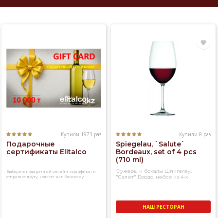
Купили 1973 раз
Купили 8 раз
Подарочные
Spiegelau, `Salute`
сертификаты Elitalco
Bordeaux, set of 4 pcs
(710 ml)
Фужеры и бокалы Шпигелау,
Выберите подарочный онлайн-сертификат и
отправьте другу, коллеге или близкому
"Салют" Бордо, набор из 4-х
человеку
фужеров
НАШ РЕСТОРАН