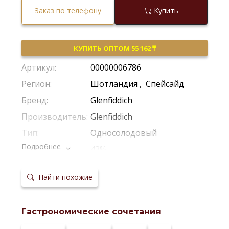
Заказ по телефону
Купить
КУПИТЬ ОПТОМ 55 162 ₸
Артикул:
00000006786
Регион:
Шотландия
,
Спейсайд
Бренд:
Glenfiddich
Производитель:
Glenfiddich
Тип:
Односолодовый
Подробнее
Крепость:
43%
Фильтрация:
Холодная Фильтрация
Найти похожие
Выдержка в
Из-Под Пива
бочках:
Температура
20-22 °С
сервировки:
Гастрономические сочетания
Сайт
производителя: