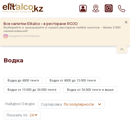
Все напитки Elitalco – в ресторане ROJO
Выбирайте и заказывайте в нашем ресторане любой напиток – более 3 000
наименований!
instagram.com/rojo.kz
Главная
Каталог
Крепкие напитки
Водка
Рекомендуем
Водка
Виски Talisker 10 YO Malt 45,8% in Box
Пиво Guinness Draught 4,2% Can
Водкой
Ром Captain Morgan White 37,5%
называют
Водка Smirnoff Red Vodka 37,5%
Водка до 6000 тенге
Водка от 6000 до 15 000 тенге
крепкий
Джин Gordon`s London Dry Gin 37,5%
алкогольный
Водка от 15 000 до 36 000 тенге
Водка от 36 000 тенге и выше
напиток,
полученный
Найдено 0 водок
Сортировка
путем
смешивания
Показать по
ректифицированного
зернового