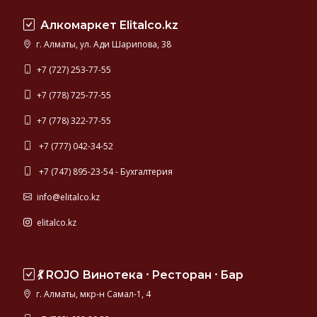
Швеция,
Алкомаркет Elitalco.kz
Финляндия,
Германия.
г. Алматы, ул. Ади Шарипова, 38
Самая
качественная
+7 (727) 253-77-55
водка
+7 (778) 725-77-55
мира
представлена
+7 (778) 322-77-55
в
данном
+7 (777) 042-34-52
разделе
+7 (747) 895-23-54 - Бухгалтерия
каталога.
info@elitalco.kz
elitalco.kz
💃 ROJO Винотека ⸱ Ресторан ⸱ Бар
г. Алматы, мкр-н Самал-1, 4