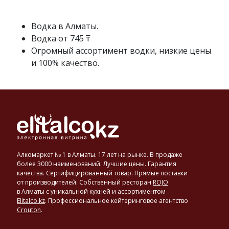
спирта
с
исправленной
Водка в Алматы.
водой
Водка от 745 ₸
до
Огромный ассортимент водки, низкие цены
достижения
и 100% качество.
нужной
крепости
в
40–
56°.
Основными
производителями
и
экспортерами
Алкомаркет № 1 в Алматы. 17 лет на рынке. В продаже
водки
более 3000 наименований. Лучшие цены. Гарантия
являются
качества. Сертифицированный товар. Прямые поставки
от производителей. Собственный ресторан
ROJO
такие
в Алматы с уникальной кухней и ассортиментом
страны,
Elitalco.kz
.
Профессиональное кейтеринговое агентство
как
Crouton
.
США,
Россия,