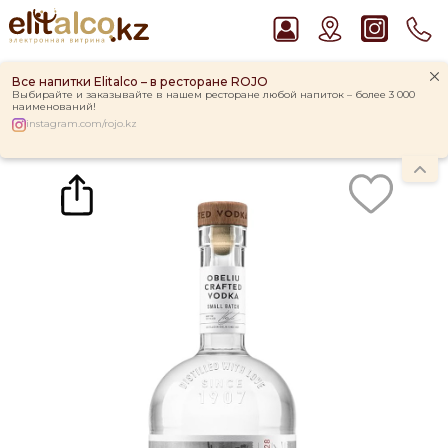
Все напитки Elitalco – в ресторане ROJO
Выбирайте и заказывайте в нашем ресторане любой напиток – более 3 000
наименований!
instagram.com/rojo.kz
Главная
Каталог
Водка Obeliu crafted vodka 40% (0,7L)
Рекомендуем
Пиво Guinness Draught 4,2% Can
Виски Talisker 10 YO Malt 45,8% in Box
Ром Captain Morgan White 37,5%
Водка Smirnoff Red Vodka 37,5%
Джин Gordon`s London Dry Gin 37,5%