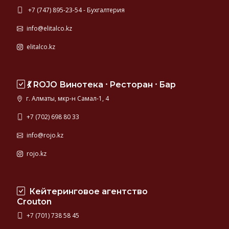
+7 (747) 895-23-54 - Бухгалтерия
info@elitalco.kz
elitalco.kz
💃 ROJO Винотека ⸱ Ресторан ⸱ Бар
г. Алматы, мкр-н Самал-1, 4
+7 (702) 698 80 33
info@rojo.kz
rojo.kz
Кейтеринговое агентство
Crouton
+7 (701) 738 58 45