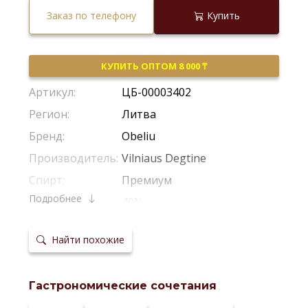
Заказ по телефону
Купить
КУПИТЬ ОПТОМ 8 000 ₸
Артикул:
ЦБ-00003402
Регион:
Литва
Бренд:
Obeliu
Производитель:
Vilniaus Degtine
Спирт:
Премиум
Подробнее
Крепость:
40%
Сырье:
Пшеница
Найти похожие
Температура
5-10 °С
сервировки:
Сайт
производителя:
Гастрономические сочетания