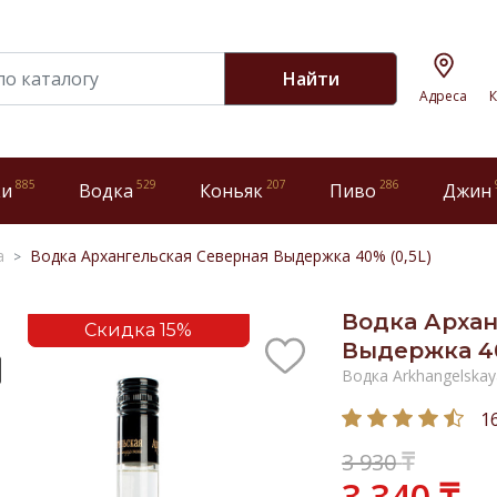
Найти
Адреса
К
885
529
207
286
ки
Водка
Коньяк
Пиво
Джин
а
Водка Архангельская Северная Выдержка 40% (0,5L)
Водка Архан
Скидка 15%
Выдержка 40
Водка Arkhangelskay
1
₸
3 930
3 340 ₸