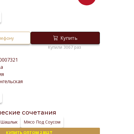
Купить
елефону
Купили 3067 раз
0007321
ка
ия
нгельская
еские сочетания
Шашлык
Мясо Под Соусом
КУПИТЬ ОПТОМ 2 852 ₸