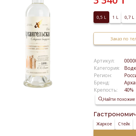
0,5 L
1 L
0,7 L
Заказ по т
Артикул:
0000
Категория:
Вод
Регион:
Росс
Бренд:
Арха
Крепость:
40%
Найти похожие
Гастрономич
Жаркое
Стейк