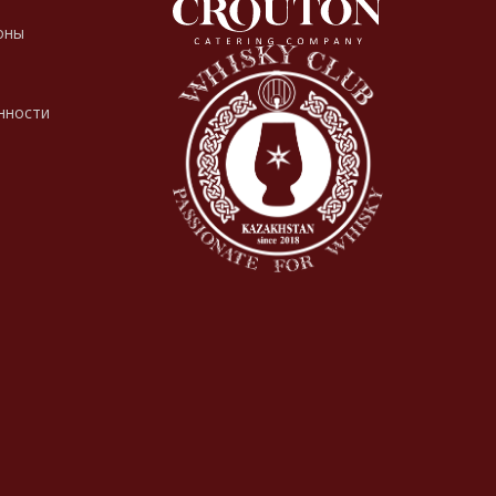
оны
нности