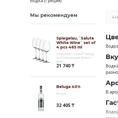
Водка (Греция)
Мы рекомендуем
ХА
Цве
Spiegelau, `Salute
White Wine` set of
Водка
4 pcs 465 ml
Шпигелау, "Салют" Набор
Вку
из 4 бокалов для белого
вина
21 740 ₸
Водка
разно
Аро
Beluga 40%
В аро
Белуга
Гас
32 405 ₸
Водку