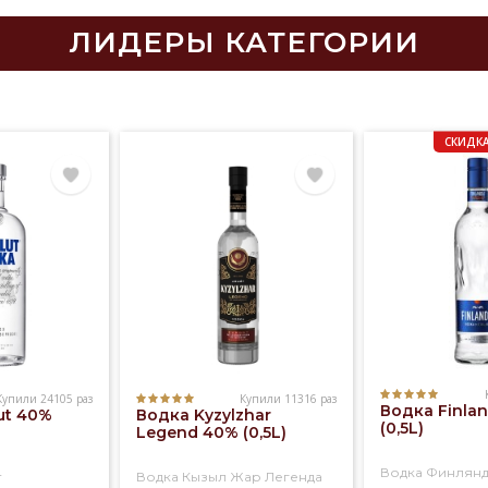
ЛИДЕРЫ КАТЕГОРИИ
СКИДКА
Купили 24105 раз
Купили 11316 раз
Водка Finla
ut 40%
Водка Kyzylzhar
(0,5L)
Legend 40% (0,5L)
Водка Финлян
т
Водка Кызыл Жар Легенда