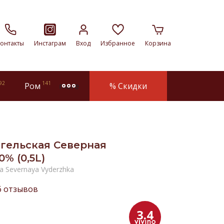
онтакты
Инстаграм
Вход
Избранное
Корзина
92
141
Ром
% Скидки
more
гельская Северная
% (0,5L)
a Severnaya Vyderzhka
6 отзывов
3.4