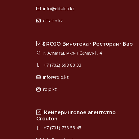
info@elitalco.kz
elitalco.kz
💃 ROJO Винотека ⸱ Ресторан ⸱ Бар
г. Алматы, мкр-н Самал-1, 4
+7 (702) 698 80 33
info@rojo.kz
rojo.kz
Кейтеринговое агентство
Crouton
+7 (701) 738 58 45