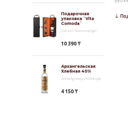
русск
Инт
Подарочная
По
упаковка `Vita
Водка
Comoda`
соста
Gift box "Вита Комода"
Солов
края 
10 390 ₸
клима
цетра
хлопь
Архангельская
После
Хлебная 40%
неоко
Arkhangelskaya Khlebnaja
извес
витам
4 150 ₸
приме
Все п