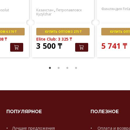
Финляндия
Finl
solut
Казахстан
,
Петропавловск
Kyzylzhar
М 6 370 ₸
КУПИТЬ ОПТОМ 3 275 ₸
КУПИТЬ ОПТО
508
₸
Elite Club: 3 325
₸
3 500
₸
5 741
₸
ПОПУЛЯРНОЕ
ПОЛЕЗНОЕ
Лучшие предложения
Оплата и возвр