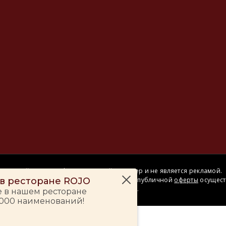
Сайт носит информационный характер и не является рекламой.
– в ресторане ROJO
Сделка купли-продажи на основании публичной
оферты
осущест
на территории розничного магазина.
е в нашем ресторане
 000 наименований!