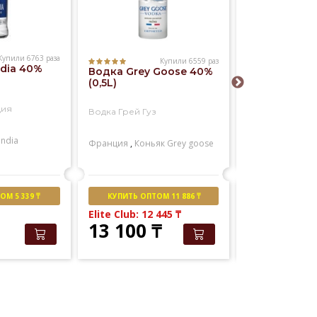
Купили 6763 раза
Купили 6559 раз
ndia 40%
Водка Буль
Водка Grey Goose 40%
Особая 40% (
(0,5L)
дия
Водка Bulbash 
Водка Грей Гуз
andia
Казахстан
Буль
Франция
,
Коньяк
Grey goose
М 5 339 ₸
КУПИТЬ ОПТОМ 11 886 ₸
КУПИТЬ ОПТО
Elite Club: 12 445
₸
13 100
₸
2 358
₸