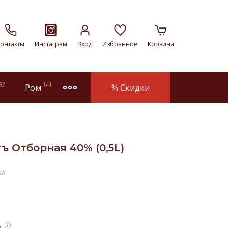
онтакты
Инстаграм
Вход
Избранное
Корзина
92
141
Ром
% Скидки
more
ъ Отборная 40% (0,5L)
ya