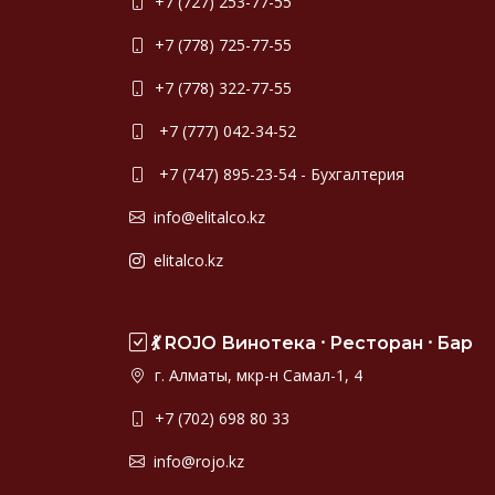
+7 (727) 253-77-55
+7 (778) 725-77-55
+7 (778) 322-77-55
+7 (777) 042-34-52
+7 (747) 895-23-54 - Бухгалтерия
info@elitalco.kz
elitalco.kz
💃 ROJO Винотека ⸱ Ресторан ⸱ Бар
г. Алматы, мкр-н Самал-1, 4
+7 (702) 698 80 33
info@rojo.kz