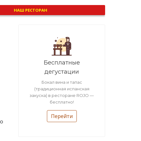
НАШ РЕСТОРАН
Бесплатные
дегустации
Бокал вина и тапас
(традиционная испанская
закуска) в ресторане ROJO —
бесплатно!
Перейти
го