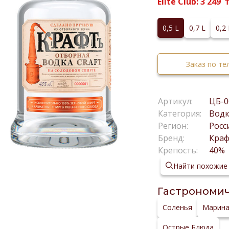
Elite Club:
3 249
0,5 L
0,7 L
0,2
Заказ по т
Артикул:
ЦБ-0
Категория:
Вод
Регион:
Росс
Бренд:
Кра
Крепость:
40%
Найти похожие
Гастрономич
Соленья
Марин
Острые Блюда