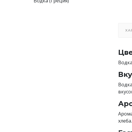
Водка (Греция)
ХА
Цве
Водка
Вку
Водка
вкусо
Аро
Арома
хлеба.