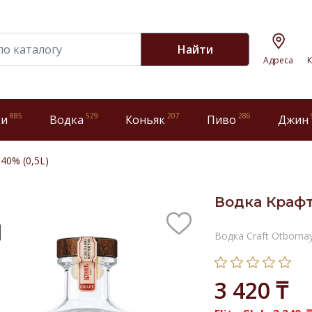
Найти
Адреса
К
885
529
207
286
ки
Водка
Коньяк
Пиво
Джин
40% (0,5L)
Водка Крафт
Водка Craft Otborna
3 420 ₸