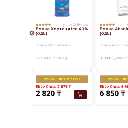
Купили 3067 раз
Купили 24594 раза
гельская
Водка Хортиця Ice 40%
Водка Absol
ыдержка
(0,5L)
(0,5L)
lskaya
Водка Khortytsa Айс
Водка Абсолю
zhka
льская
Казахстан
Хортиця
Швеция
,
Ахус
Ab
М 2 852 ₸
КУПИТЬ ОПТОМ 2 475 ₸
КУПИТЬ ОПТО
Elite Club: 2 679
₸
Elite Club: 6 
2 820
₸
6 850
₸