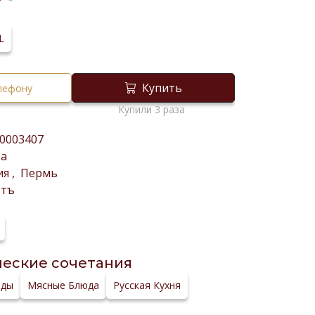
₸
 L
Купить
елефону
Купили 3 раза
0003407
ка
ия
,
Пермь
фтъ
еские сочетания
ады
Мясные Блюда
Русская Кухня