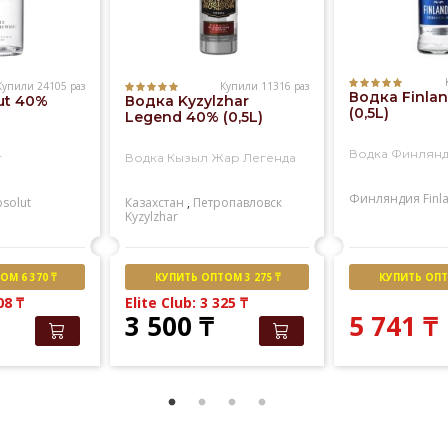
Купили 24105 раз
Купили 11316 раз
Водка Finla
ut 40%
Водка Kyzylzhar
(0,5L)
Legend 40% (0,5L)
Водка Финлян
т
Водка Кызыл Жар Легенда
Финляндия
Finl
solut
Казахстан
,
Петропавловск
Kyzylzhar
М 6 370 ₸
КУПИТЬ ОПТОМ 3 275 ₸
КУПИТЬ ОПТО
508
₸
Elite Club: 3 325
₸
3 500
₸
5 741
₸