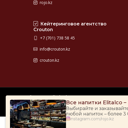
rojo.kz
Кейтеринговое агентство
Crouton
+7 (701) 738 58 45
info@crouton.kz
crouton.kz
© 2009-2026
Elitalco.kz
Все напитки Elitalco 
Выбирайте и заказывайт
любой напиток – более 3
instagram.com/rojo.kz