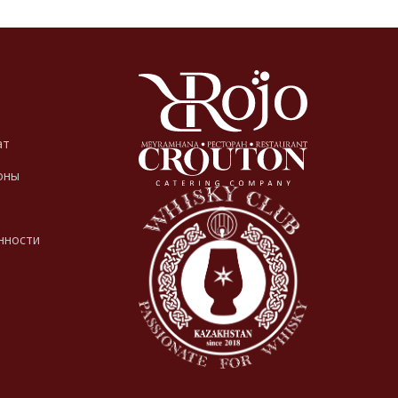
ат
оны
нности