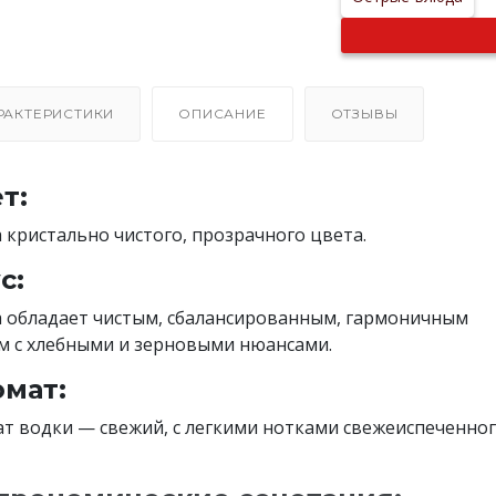
РАКТЕРИСТИКИ
ОПИСАНИЕ
ОТЗЫВЫ
т:
 кристально чистого, прозрачного цвета.
с:
 обладает чистым, сбалансированным, гармоничным
м с хлебными и зерновыми нюансами.
мат:
т водки — свежий, с легкими нотками свежеиспеченно