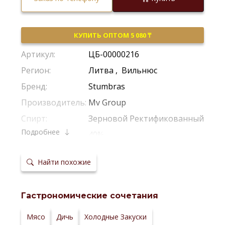
КУПИТЬ ОПТОМ 5 080 ₸
Артикул:
ЦБ-00000216
Регион:
Литва
,
Вильнюс
Бренд:
Stumbras
Производитель:
Mv Group
Спирт:
Зерновой Ректификованный
Подробнее
Крепость:
40%
Тип:
Классическая
Найти похожие
Сырье:
Пшеница
Температура
5-10 °С
сервировки:
Гастрономические сочетания
Сайт
производителя:
Мясо
Дичь
Холодные Закуски