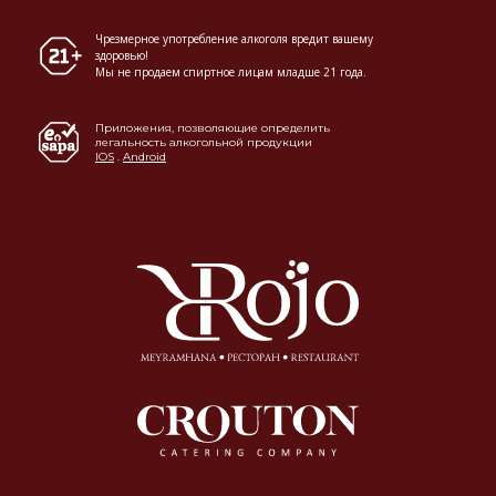
Чрезмерное употребление алкоголя вредит вашему
здоровью!
Мы не продаем спиртное лицам младше 21 года.
Приложения, позволяющие определить
легальность алкогольной продукции
IOS
.
Android