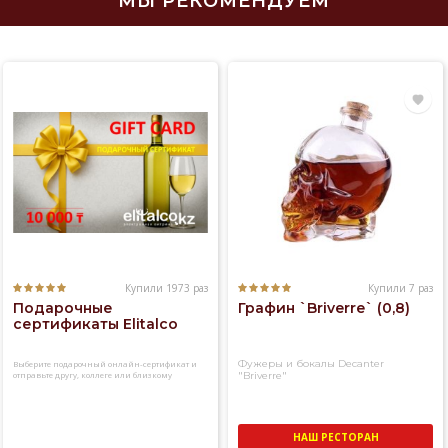
МЫ РЕКОМЕНДУЕМ
Купили 1973 раз
Купили 7 раз
Подарочные
Графин `Briverre` (0,8)
сертификаты Elitalco
Фужеры и бокалы Decanter
Выберите подарочный онлайн-сертификат и
отправьте другу, коллеге или близкому
"Briverre"
человеку
НАШ РЕСТОРАН