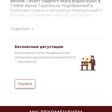
вечное. Секрет гладкого вкуса водки скрыт в
стебле зерна; Тщательно подобранный в
утреннем тумане и аккуратно помещенный в
бутылку, он выявляет чистый вкус водки.
Каждый колос тритикале собирают,
подготавливают, промывают и помещают в
Подробнее
бутылку вручную. На создание пробки ушло
4,5 года. Пробка имеет уникальную
безопасную конструкцию, запатентованную
MV Group. Инновационный фильтр
Бесплатные дегустации
задерживает микрочастицы, размер
которых в 10 раз меньше макового
Бокал вина и тапас (традиционная
зернышка.
испанская закуска) в ресторане ROJO
— бесплатно!
Перейти