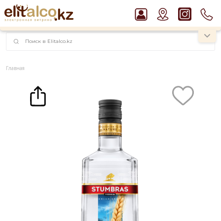
наименований!
instagram.com/rojo.kz
Главная
Каталог
Крепкие напитки
Водка
Водка Stumbras Vodka 40% (0,5L)
Рекомендуем
Джин Gordon`s London Dry Gin 37,5%
Виски Talisker 10 YO Malt 45,8% in Box
Пиво Guinness Draught 4,2% Can
Ром Captain Morgan White 37,5%
Водка Smirnoff Red Vodka 37,5%