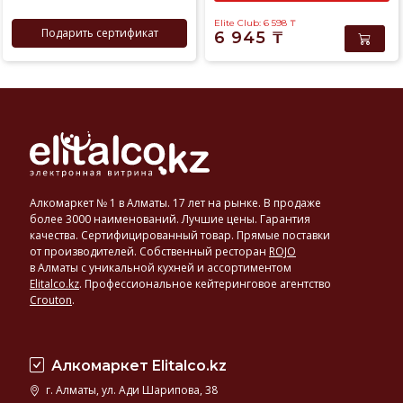
Elite Club: 6 598
₸
Подарить сертификат
6 945
₸
Алкомаркет № 1 в Алматы. 17 лет на рынке. В продаже
более 3000 наименований. Лучшие цены. Гарантия
качества. Сертифицированный товар. Прямые поставки
от производителей. Собственный ресторан
ROJO
в Алматы с уникальной кухней и ассортиментом
Elitalco.kz
.
Профессиональное кейтеринговое агентство
Crouton
.
Алкомаркет Elitalco.kz
г. Алматы, ул. Ади Шарипова, 38