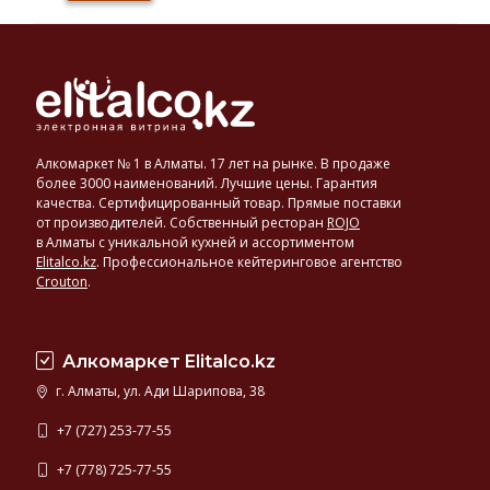
производственных площадок Геом, который
расположен в г. Актобе. Геом – казахстанское
предприятие п
Алкомаркет № 1 в Алматы. 17 лет на рынке. В продаже
более 3000 наименований. Лучшие цены. Гарантия
качества. Сертифицированный товар. Прямые поставки
от производителей. Собственный ресторан
ROJO
в Алматы с уникальной кухней и ассортиментом
Elitalco.kz
.
Профессиональное кейтеринговое агентство
Crouton
.
Алкомаркет Elitalco.kz
г. Алматы, ул. Ади Шарипова, 38
+7 (727) 253-77-55
+7 (778) 725-77-55