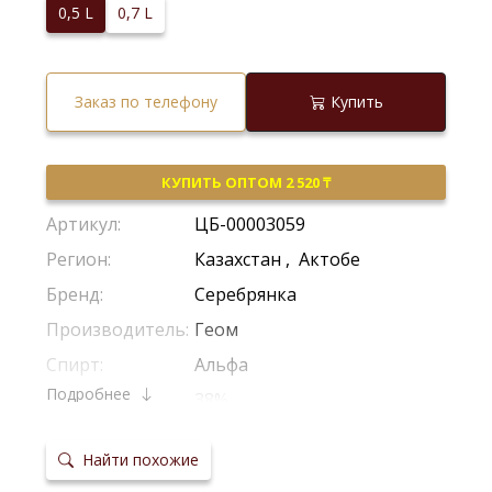
0,5 L
0,7 L
Заказ по телефону
Купить
КУПИТЬ ОПТОМ 2 520 ₸
Артикул:
ЦБ-00003059
Регион:
Казахстан
,
Актобе
Бренд:
Серебрянка
Производитель:
Геом
Спирт:
Альфа
Подробнее
Крепость:
38%
Тип:
Классическая
Найти похожие
Сырье:
Зерновая Смесь