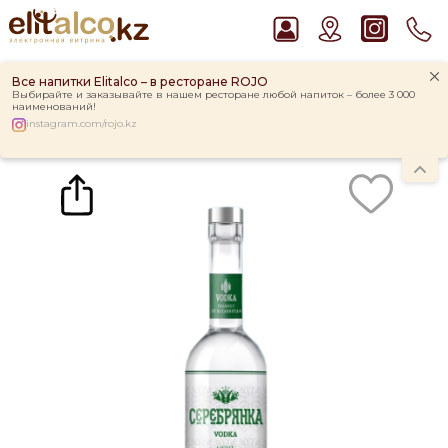
Все напитки Elitalco – в ресторане ROJO
Выбирайте и заказывайте в нашем ресторане любой напиток – более 3 000
наименований!
instagram.com/rojo.kz
Главная
Каталог
Водка Серебрянка Light 38% (0,5L)
Рекомендуем
Виски Talisker 10 YO Malt 45,8% in Box
Водка Smirnoff Red Vodka 37,5%
Джин Gordon`s London Dry Gin 37,5%
Пиво Guinness Draught 4,2% Can
Ром Captain Morgan White 37,5%