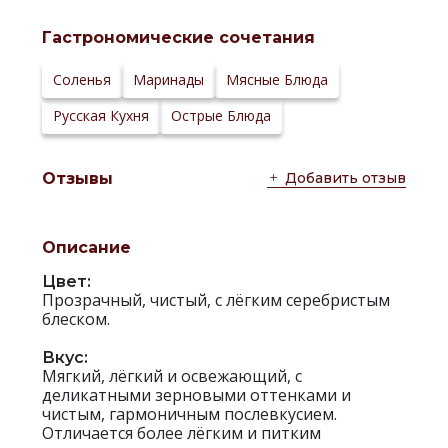
Температура
6-8 °С
сервировки:
Гастрономические сочетания
Сайт
производителя:
Соленья
Маринады
Мясные Блюда
Русская Кухня
Острые Блюда
Добавить отзыв
Отзывы
Описание
Цвет:
Прозрачный, чистый, с лёгким серебристым
блеском.
Вкус:
Мягкий, лёгкий и освежающий, с
деликатными зерновыми оттенками и
чистым, гармоничным послевкусием.
Отличается более лёгким и питким