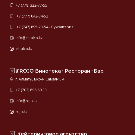
+7 (778) 322-77-55
+7 (777) 042-34-52
+7 (747) 895-23-54 - Бухгалтерия
info@elitalco.kz
elitalco.kz
💃 ROJO Винотека ⸱ Ресторан ⸱ Бар
г. Алматы, мкр-н Самал-1, 4
+7 (702) 698 80 33
info@rojo.kz
rojo.kz
Кейтеринговое агентство