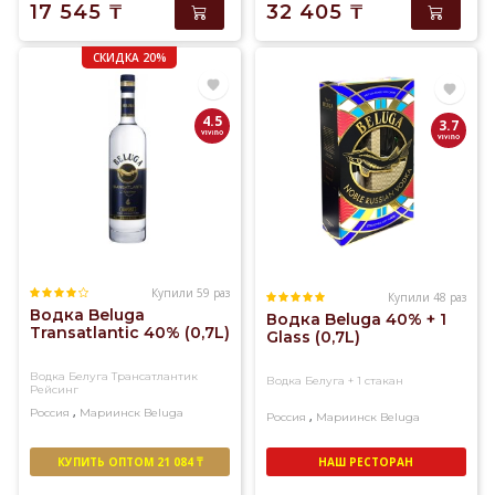
17 545
₸
32 405
₸
СКИДКА 20%
4.5
3.7
Купили 59 раз
Купили 48 раз
Водка Beluga
Водка Beluga 40% + 1
Transatlantic 40% (0,7L)
Glass (0,7L)
Водка Белуга Трансатлантик
Водка Белуга + 1 стакан
Рейсинг
,
Россия
Мариинск
Beluga
,
Россия
Мариинск
Beluga
КУПИТЬ ОПТОМ 21 084 ₸
НАШ РЕСТОРАН