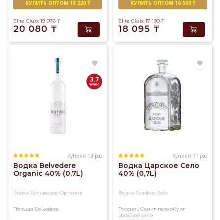
КУПИТЬ ОПТОМ 18 220 ₸
КУПИТЬ ОПТОМ 16 500 ₸
Elite Club: 19 076
₸
Elite Club: 17 190
₸
20 080
₸
18 095
₸
3.7
Купили 13 раз
Купили 11 раз
Водка Belvedere
Водка Царское Село
Organic 40% (0,7L)
40% (0,7L)
Водка Бельведер Органик
Водка Tsarskoe Selo
,
Польша
Belvedere
Россия
Санкт-петербург
Царское село