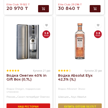
Elite Club: 19 922
₸
Elite Club: 29 298
₸
20 970
₸
30 840
₸
3.8
3.8
Купили 21 раз
Купили 20 раз
Водка Онегин 40% in
Водка Absolut Elyx
Gift Box (0,7L)
42,3% (1L)
Водка Onegin, подарочная
Водка Абсолют Эликс
упаковка
,
,
Россия
Санкт-петербург
Онегин
Швеция
Ахус
Absolut
НАШ РЕСТОРАН
КУПИТЬ ОПТОМ 18 375 ₸