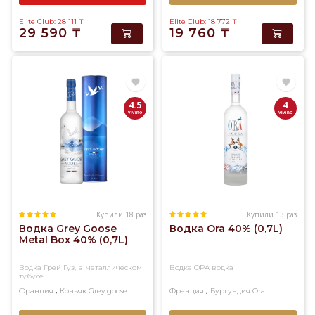
Elite Club: 28 111
₸
Elite Club: 18 772
₸
29 590
₸
19 760
₸
4.5
4
Купили 18 раз
Купили 13 раз
Водка Grey Goose
Водка Ora 40% (0,7L)
Metal Box 40% (0,7L)
Водка Грей Гуз, в металлическом
Водка ОРА водка
тубусе
,
,
Франция
Коньяк
Grey goose
Франция
Бургундия
Ora