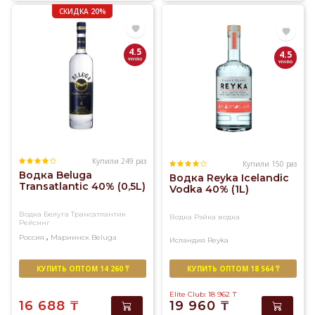
СКИДКА 20%
4.5
4.5
Купили 249 раз
Купили 150 раз
Водка Beluga
Водка Reyka Icelandic
Transatlantic 40% (0,5L)
Vodka 40% (1L)
Водка Белуга Трансатлантик
Водка Рэйка водка
Рейсинг
,
Россия
Мариинск
Beluga
Исландия
Reyka
КУПИТЬ ОПТОМ 14 260 ₸
КУПИТЬ ОПТОМ 18 564 ₸
Elite Club: 18 962
₸
16 688
₸
19 960
₸