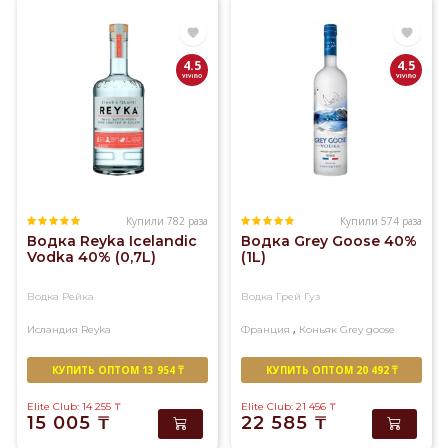
Швеция,
Финляндия,
Германия.
4.5
4.5
Самая
качественная
водка
мира
представлена
в
данном
Купили 782 раза
Купили 574 раза
разделе
Водка Reyka Icelandic
Водка Grey Goose 40%
каталога.
Vodka 40% (0,7L)
(1L)
Водка Рейка
Водка Грей Гуз
,
Исландия
Reyka
Франция
Коньяк
Grey goose
КУПИТЬ ОПТОМ 13 954 ₸
КУПИТЬ ОПТОМ 20 492 ₸
Elite Club: 14 255
₸
Elite Club: 21 456
₸
15 005
₸
22 585
₸