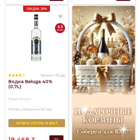
СКИДКА 20%
4.5
Купили 110 раз
Водка Beluga 40%
(0,7L)
Водка Белуга
,
Россия
Мариинск
Beluga
КУПИТЬ ОПТОМ 16 636 ₸
19 468
₸