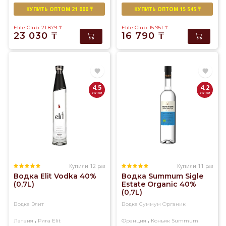
КУПИТЬ ОПТОМ 21 000 ₸
КУПИТЬ ОПТОМ 15 545 ₸
Elite Club: 21 879
₸
Elite Club: 15 951
₸
23 030
₸
16 790
₸
4.5
4.2
Купили 12 раз
Купили 11 раз
Водка Elit Vodka 40%
Водка Summum Sigle
(0,7L)
Estate Organic 40%
(0,7L)
Водка Элит
Водка Суммум Органик
,
,
Латвия
Рига
Elit
Франция
Коньяк
Summum