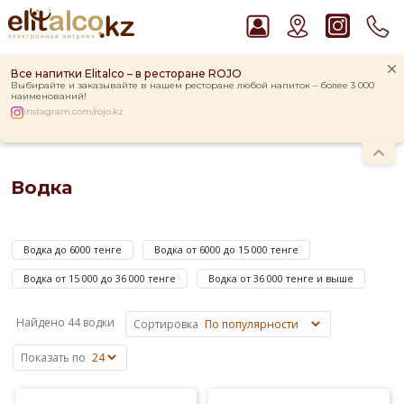
Все напитки Elitalco – в ресторане ROJO
Выбирайте и заказывайте в нашем ресторане любой напиток – более 3 000
наименований!
instagram.com/rojo.kz
Главная
Каталог
Крепкие напитки
Водка
Рекомендуем
Водка
Джин Gordon`s London Dry Gin 37,5%
Водка Smirnoff Red Vodka 37,5%
Водкой
Виски Talisker 10 YO Malt 45,8% in Box
называют
Ром Captain Morgan White 37,5%
Водка до 6000 тенге
Водка от 6000 до 15 000 тенге
крепкий
Пиво Guinness Draught 4,2% Can
алкогольный
Водка от 15 000 до 36 000 тенге
Водка от 36 000 тенге и выше
напиток,
полученный
Найдено 44 водки
Сортировка
путем
смешивания
Показать по
ректифицированного
зернового