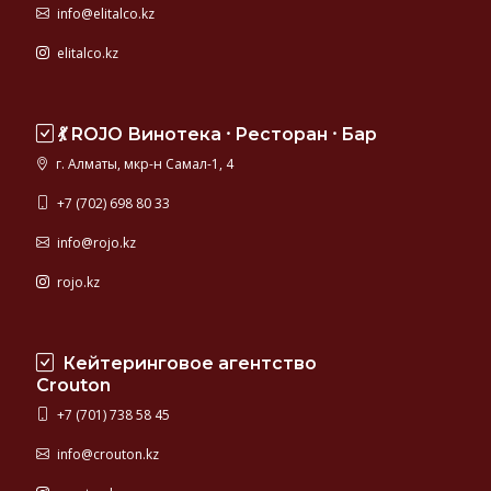
info@elitalco.kz
elitalco.kz
💃 ROJO Винотека ⸱ Ресторан ⸱ Бар
г. Алматы, мкр-н Самал-1, 4
+7 (702) 698 80 33
info@rojo.kz
rojo.kz
Кейтеринговое агентство
Crouton
+7 (701) 738 58 45
info@crouton.kz