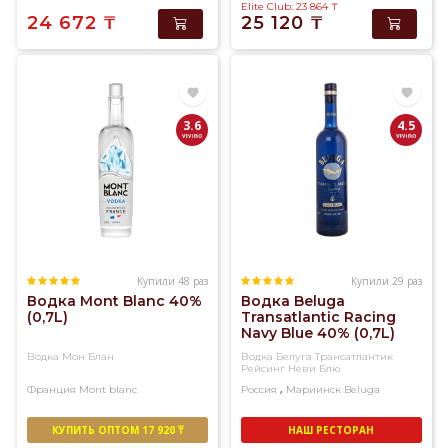
Elite Club: 23 864
₸
24 672
₸
25 120
₸
3.6
4.5
Купили 48 раз
Купили 29 раз
Водка Mont Blanc 40%
Водка Beluga
(0,7L)
Transatlantic Racing
Navy Blue 40% (0,7L)
Водка Мон Блан
Водка Белуга Трансатлантик
Рейсинг Неви Блю
,
Франция
Mont blanc
Россия
Мариинск
Beluga
КУПИТЬ ОПТОМ 17 920 ₸
НАШ РЕСТОРАН