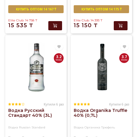
КУПИТЬ ОПТОМ 14 167 ₸
КУПИТЬ ОПТОМ 14 175 ₸
Elite Club: 14 758
₸
Elite Club: 14 393
₸
15 535
₸
15 150
₸
3.2
3.7
Купили 6 раз
Купили 6 раз
Водка Русский
Водка Organika Truffle
Стандарт 40% (3L)
40% (0,7L)
Водка Russian Standard
Водка Органика Трюфель