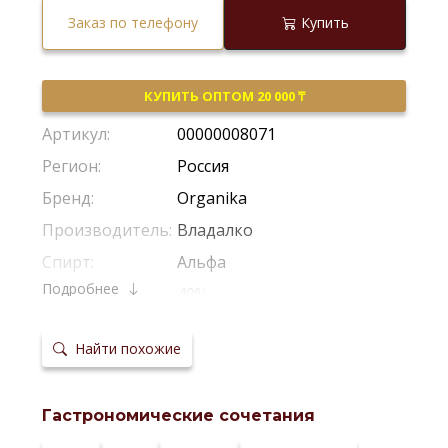
Заказ по телефону
Купить
КУПИТЬ ОПТОМ 20 000 ₸
Артикул:
00000008071
Регион:
Россия
Бренд:
Organika
Производитель:
Владалко
Спирт:
Альфа
Подробнее
Крепость:
40%
Тип:
Классическая
Найти похожие
Сырье:
Пшеница
Температура
6-8 °С
сервировки:
Гастрономические сочетания
Сайт
производителя: