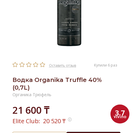
Купили 6 раз
Оставить отзыв
Водка Organika Truffle 40%
(0,7L)
Органика Трюфель
21 600 ₸
3.7
Elite Club:
20 520
₸