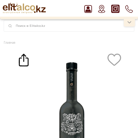
наименований!
instagram.com/rojo.kz
Главная
Каталог
Крепкие напитки
Водка
Водка Organika Truffle 40% (0,7L)
Рекомендуем
Ром Captain Morgan White 37,5%
Пиво Guinness Draught 4,2% Can
Водка Smirnoff Red Vodka 37,5%
Виски Talisker 10 YO Malt 45,8% in Box
Джин Gordon`s London Dry Gin 37,5%