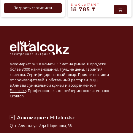
Elite Club: 17 846
₸
Подарить сертификат
18 785
₸
Алкомаркет № 1 в Алматы. 17 лет на рынке. В продаже
более 3000 наименований. Лучшие цены. Гарантия
качества. Сертифицированный товар. Прямые поставки
от производителей. Собственный ресторан
ROJO
в Алматы с уникальной кухней и ассортиментом
Elitalco.kz
.
Профессиональное кейтеринговое агентство
Crouton
.
Алкомаркет Elitalco.kz
г. Алматы, ул. Ади Шарипова, 38