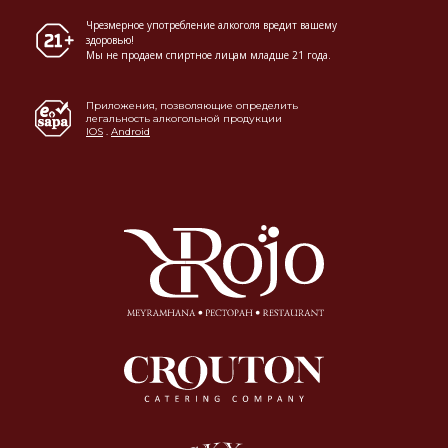
Чрезмерное употребление алкоголя вредит вашему
здоровью!
Мы не продаем спиртное лицам младше 21 года.
Приложения, позволяющие определить
легальность алкогольной продукции
IOS
.
Android