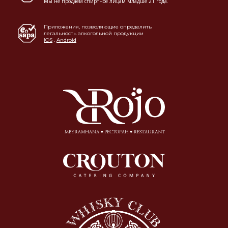
Мы не продаем спиртное лицам младше 21 года.
Приложения, позволяющие определить
легальность алкогольной продукции
IOS
.
Android