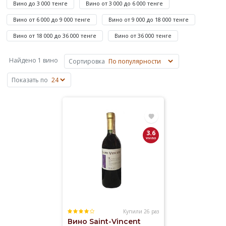
Вино до 3 000 тенге
Вино от 3 000 до 6 000 тенге
от
1
Вино от 6 000 до 9 000 тенге
Вино от 9 000 до 18 000 тенге
630
Вино от 18 000 до 36 000 тенге
Вино от 36 000 тенге
до
873
Найдено 1 вино
Сортировка
365
₸
Показать по
—
Saint-
Vincent.
Купили
3.6
Красное
Вино
Белые
сорта
винограда
на
Elitalco.kz
Купили 26 раз
Вино Saint-Vincent
уже