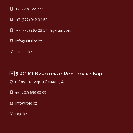
+7 (778) 322-77-55
+7 (777) 042-34-52
+7 (747) 895-23-54 - Бухгалтерия
info@elitalco.kz
elitalco.kz
💃 ROJO Винотека ⸱ Ресторан ⸱ Бар
г. Алматы, мкр-н Самал-1, 4
+7 (702) 698 80 33
info@rojo.kz
rojo.kz