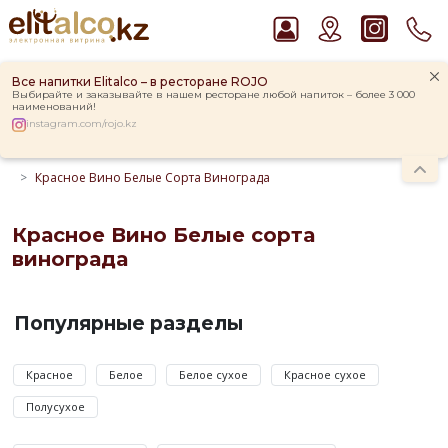
Все напитки Elitalco – в ресторане ROJO
Выбирайте и заказывайте в нашем ресторане любой напиток – более 3 000
наименований!
instagram.com/rojo.kz
Главная
Каталог
Вино
Красное Вино
Красное Вино Белые Сорта Винограда
Рекомендуем
Ром Captain Morgan White 37,5%
Пиво Guinness Draught 4,2% Can
Красное Вино Белые сорта
Джин Gordon`s London Dry Gin 37,5%
винограда
Виски Talisker 10 YO Malt 45,8% in Box
Красное
Водка Smirnoff Red Vodka 37,5%
Вино
Популярные разделы
Белые
сорта
Красное
Белое
Белое сухое
Красное сухое
винограда
Полусухое
по
цене