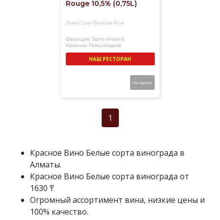
Rouge 10,5% (0,75L)
более
200
Вино Сан-Венсан Руж
раз.
Франция
Saint-vincent
Доставка
Красное
Полусладкое
вина
НАШ РЕСТОРАН
в
Алматы
Ожидаем
в
течение
3-
1
х
часов.
Красное Вино Белые сорта винограда в
Алматы.
Красное Вино Белые сорта винограда от
1630 ₸
Огромный ассортимент вина, низкие цены и
100% качество.