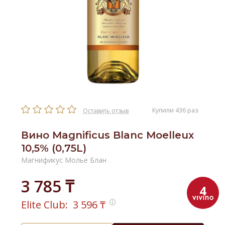
Купили 436 раз
Оставить отзыв
Вино Magnificus Blanc Moelleux
10,5% (0,75L)
Магнификус Молье Блан
3 785 ₸
4
Elite Club:
3 596
₸