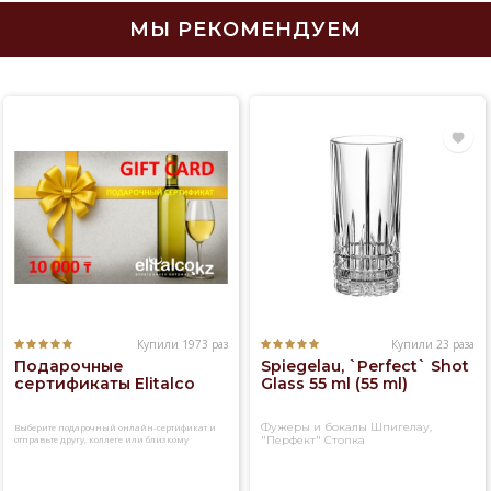
МЫ РЕКОМЕНДУЕМ
Купили 1973 раз
Купили 23 раза
Подарочные
Spiegelau, `Perfect` Shot
сертификаты Elitalco
Glass 55 ml (55 ml)
Фужеры и бокалы Шпигелау,
Выберите подарочный онлайн-сертификат и
отправьте другу, коллеге или близкому
"Перфект" Стопка
человеку