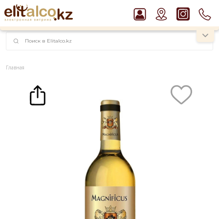
наименований!
instagram.com/rojo.kz
Главная
Каталог
Вино
Вино Magnificus Blanc Moelleux 10,5% (0,75L)
Рекомендуем
Пиво Guinness Draught 4,2% Can
Виски Talisker 10 YO Malt 45,8% in Box
Водка Smirnoff Red Vodka 37,5%
Джин Gordon`s London Dry Gin 37,5%
Ром Captain Morgan White 37,5%