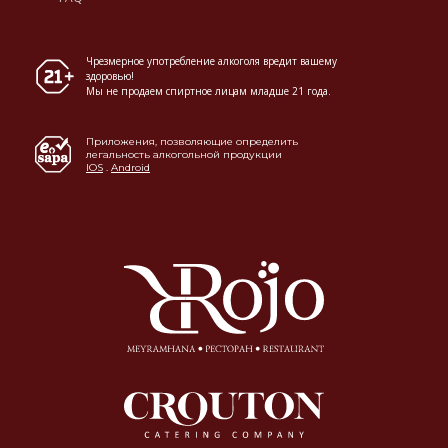
Чрезмерное употребление алкоголя вредит вашему
здоровью!
Мы не продаем спиртное лицам младше 21 года.
Приложения, позволяющие определить
легальность алкогольной продукции
IOS
.
Android