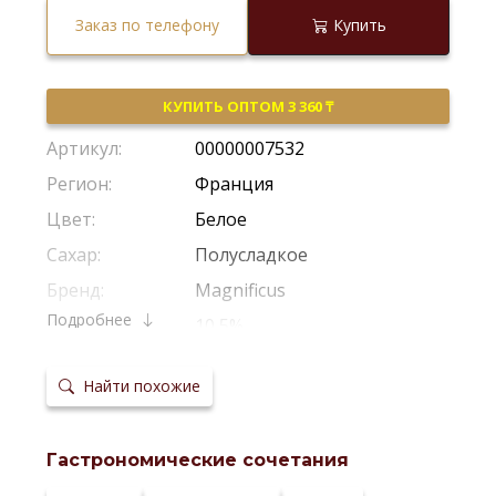
Заказ по телефону
Купить
КУПИТЬ ОПТОМ 3 360 ₸
Артикул:
00000007532
Регион:
Франция
Цвет:
Белое
Сахар:
Полусладкое
Бренд:
Magnificus
Подробнее
Крепость:
10,5%
Производитель:
Les Grands Chais De France
Найти похожие
Виноград:
Уни Блан
,
Айрен
Потенциал
Рекомендуется Пить Молодым
хранения:
Гастрономические сочетания
Температура
10-12 *С
сервировки: