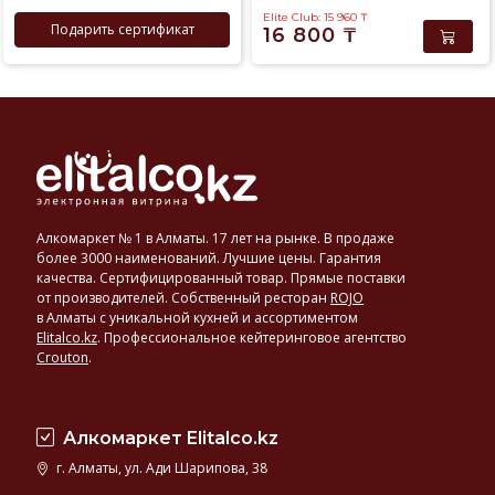
Elite Club: 15 960
₸
Подарить сертификат
16 800
₸
Алкомаркет № 1 в Алматы. 17 лет на рынке. В продаже
более 3000 наименований. Лучшие цены. Гарантия
качества. Сертифицированный товар. Прямые поставки
от производителей. Собственный ресторан
ROJO
в Алматы с уникальной кухней и ассортиментом
Elitalco.kz
.
Профессиональное кейтеринговое агентство
Crouton
.
Алкомаркет Elitalco.kz
г. Алматы, ул. Ади Шарипова, 38