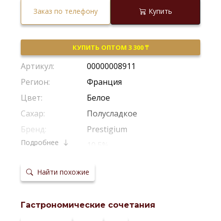
Заказ по телефону
Купить
КУПИТЬ ОПТОМ 3 300 ₸
Артикул:
00000008911
Регион:
Франция
Цвет:
Белое
Сахар:
Полусладкое
Бренд:
Prestigium
Подробнее
Крепость:
10,5%
Производитель:
Les Grands Chais De France
Найти похожие
Виноград:
Белые Сорта Винограда
Потенциал
Рекомендуется Пить Молодым
хранения:
Гастрономические сочетания
Температура
4-8 *С
сервировки: