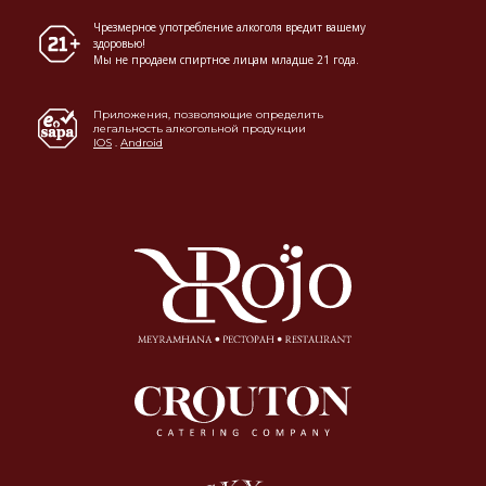
Чрезмерное употребление алкоголя вредит вашему
здоровью!
Мы не продаем спиртное лицам младше 21 года.
Приложения, позволяющие определить
легальность алкогольной продукции
IOS
.
Android