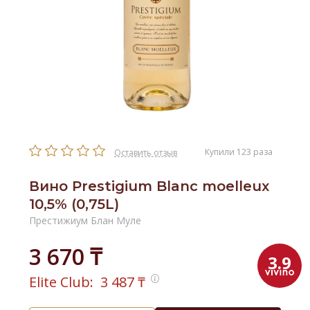
Купили 123 раза
Оставить отзыв
Вино Prestigium Blanc moelleux
10,5% (0,75L)
Престижиум Блан Муле
3 670 ₸
3.9
Elite Club:
3 487
₸