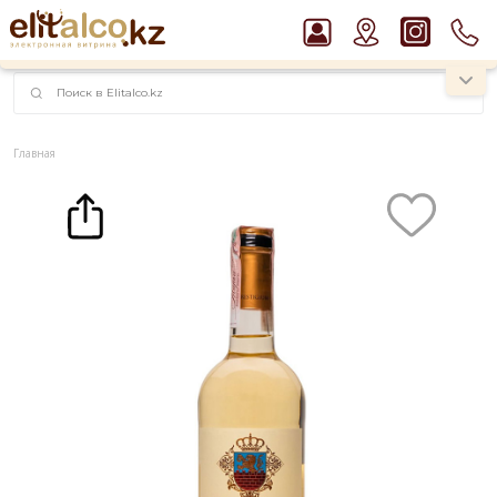
наименований!
instagram.com/rojo.kz
Главная
Каталог
Вино
Вино Prestigium Blanc moelleux 10,5% (0,75L)
Рекомендуем
Джин Gordon`s London Dry Gin 37,5%
Виски Talisker 10 YO Malt 45,8% in Box
Ром Captain Morgan White 37,5%
Водка Smirnoff Red Vodka 37,5%
Пиво Guinness Draught 4,2% Can