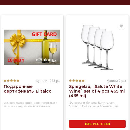
Купили 1973 раз
Купили 9 раз
Подарочные
Spiegelau, `Salute White
сертификаты Elitalco
Wine` set of 4 pcs 465 ml
(465 ml)
Фужеры и бокалы Шпигелау,
Выберите подарочный онлайн-сертификат и
отправьте другу, коллеге или близкому
"Салют" Набор из 4 бокалов для
человеку
белого вина
НАШ РЕСТОРАН