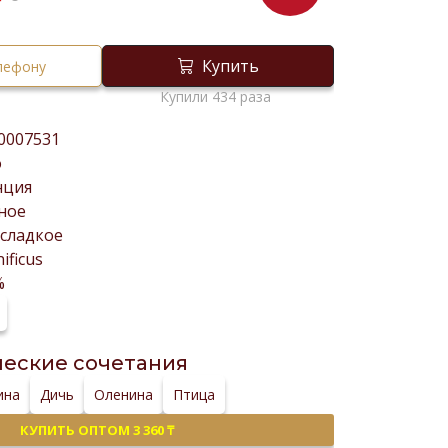
₸
Купить
елефону
Купили 434 раза
0007531
о
нция
ное
сладкое
ificus
%
еские сочетания
ина
Дичь
Оленина
Птица
КУПИТЬ ОПТОМ 3 360 ₸