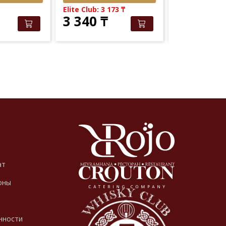
Elite Club: 3 173
₸
3 340
₸
ат
оны
нности