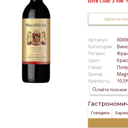
Elite Club:
3 596
Заказ по т
Артикул:
0000
Категория:
Вин
Регион:
Фра
Цвет:
Крас
Сахар:
Полу
Бренд:
Magn
Крепость:
10,5
Найти похожие
Гастрономич
Говядина
Баран