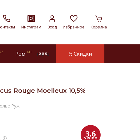
онтакты
Инстаграм
Вход
Избранное
Корзина
92
141
Ром
% Скидки
more
cus Rouge Moelleux 10,5%
олье Руж
3.6