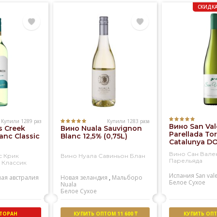
СКИДКА
Купили 1289 раз
Купили 1283 раза
Вино San Val
s Creek
Вино Nuala Sauvignon
Parellada Tor
anc Classic
Blanc 12,5% (0,75L)
Catalunya DO
Вино Сан Вале
с Крик
Вино Нуала Савиньон Блан
Парельяда
 Классик
Испания
San val
ая австралия
Новая зеландия
,
Мальборо
Белое
Сухое
Nuala
Белое
Сухое
СТОРАН
КУПИТЬ ОПТОМ 11 600 ₸
КУПИТЬ ОПТО