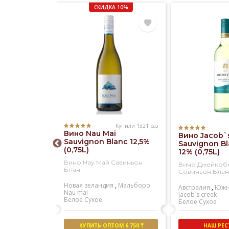
СКИДКА 10%
Купили 1321 раз
Купили 561 раз
Вино Nau Mai
ristina
Вино Jacob`
Sauvignon Blanc 12,5%
ieto
Sauvignon Bl
(0,75L)
sico DOC
12% (0,75L)
)
Вино Нау Май Савиньон
истина
Вино Джейкоб
Блан
енто
Совиньон Блан
Новая зеландия
,
Мальборо
Santa cristina
Австралия
,
Южн
Nau mai
кое
Jacob`s creek
Белое
Сухое
Белое
Сухое
М 8 000 ₸
КУПИТЬ ОПТОМ 6 750 ₸
НАШ РЕ