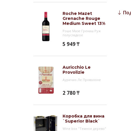
Вино 
запек
По
Roche Mazet
Grenache Rouge
Инт
Medium Sweet 13%
Роше Мазе Гренаш Руж
`Магн
полусладкое
созда
5 949 ₸
Franc
разны
прост
употр
Auricchio Le
Provolizie
Красн
Ауричио Ле Проволоне
произ
Темпр
2 780 ₸
вина 
напит
Коробка для вина
`Superior Black`
Wine box "Темное дерево"