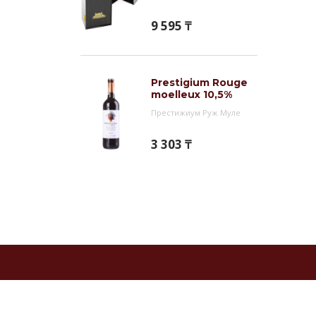
9 595 ₸
Prestigium Rouge
moelleux 10,5%
Престижиум Руж Муле
3 303 ₸