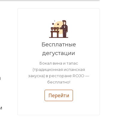
Бесплатные
дегустации
Бокал вина и тапас
(традиционная испанская
закуска) в ресторане ROJO —
й
бесплатно!
Перейти
и