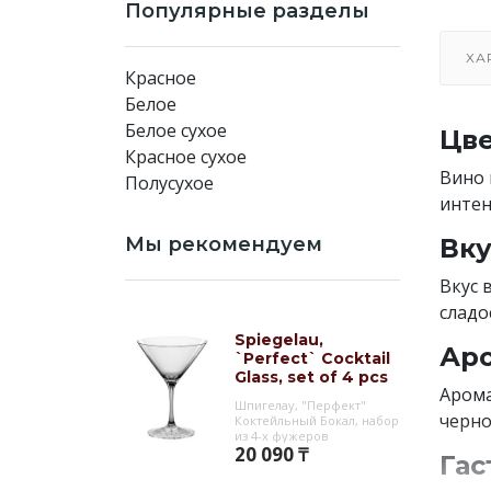
Популярные разделы
ХА
Красное
Белое
Белое сухое
Цве
Красное сухое
Вино 
Полусухое
интен
Мы рекомендуем
Вку
Вкус 
сладо
Spiegelau,
Аро
`Perfect` Cocktail
Glass, set of 4 pcs
Арома
Шпигелау, "Перфект"
черно
Коктейльный Бокал, набор
из 4-х фужеров
20 090 ₸
Гас