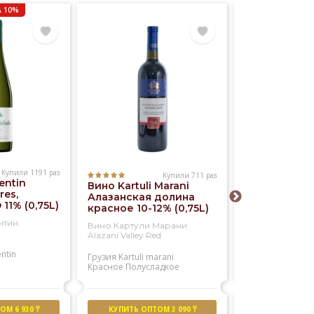
 10%
Купили 1191 раз
Купили 711 раз
entin
Вино Kartuli Marani
Вино Kia Ora
res,
Алазанская долина
Blanc 12% (0,
 11% (0,75L)
красное 10-12% (0,75L)
нтин
Вино Картули Марани
Вино КИА ОРА 
Alazani Valley Red
Блан
entin
Грузия
Kartuli marani
Новая зеландия
Красное
Полусладкое
Kia ora
Белое
Сухое
М 6 930 ₸
КУПИТЬ ОПТОМ 3 090 ₸
НАШ РЕ