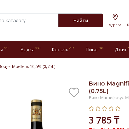
Найти
Адреса
К
884
530
207
286
ки
Водка
Коньяк
Пиво
Джин
Rouge Moelleux 10,5% (0,75L)
Вино Magnifi
(0,75L)
Вино Магнификус М
3 785 ₸