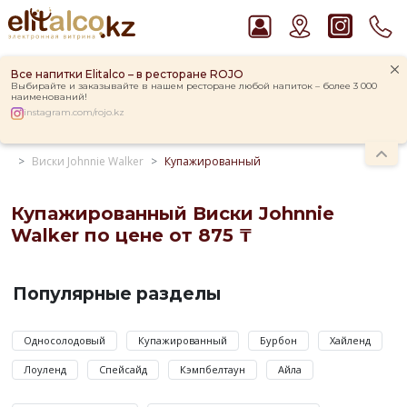
Все напитки Elitalco – в ресторане ROJO
Выбирайте и заказывайте в нашем ресторане любой напиток – более 3 000
наименований!
instagram.com/rojo.kz
Главная
Каталог
Крепкие напитки
Виски
Виски Johnnie Walker
Купажированный
Рекомендуем
Виски Talisker 10 YO Malt 45,8% in Box
Ром Captain Morgan White 37,5%
Купажированный Виски Johnnie
Водка Smirnoff Red Vodka 37,5%
Walker по цене от 875 ₸
Джин Gordon`s London Dry Gin 37,5%
Купажированный
Пиво Guinness Draught 4,2% Can
Виски
Популярные разделы
Johnnie
Walker
Односолодовый
Купажированный
Бурбон
Хайленд
по
Лоуленд
Спейсайд
Кэмпбелтаун
Айла
цене
от