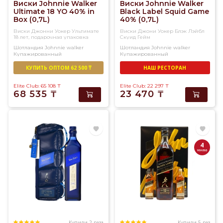
Виски Johnnie Walker
Виски Johnnie Walker
Ultimate 18 YO 40% in
Black Label Squid Game
Box (0,7L)
40% (0,7L)
Виски Джонни Уокер Ультимате
Виски Джони Уокер Блэк Лэйбл
18 лет, подарочная упаковка
Скуид Гейм
Шотландия
Johnnie walker
Шотландия
Johnnie walker
Купажированный
Купажированный
КУПИТЬ ОПТОМ 62 500 ₸
НАШ РЕСТОРАН
Elite Club: 65 108
₸
Elite Club: 22 297
₸
68 535
₸
23 470
₸
4
Купили 2 раза
Купили 5 раз