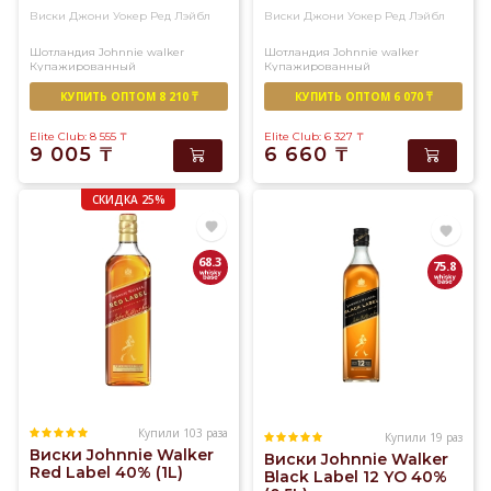
Доставка
Виски Джони Уокер Ред Лэйбл
Виски Джони Уокер Ред Лэйбл
виски
Шотландия
Johnnie walker
Шотландия
Johnnie walker
Купажированный
Купажированный
в
Алматы
КУПИТЬ ОПТОМ 8 210 ₸
КУПИТЬ ОПТОМ 6 070 ₸
в
Elite Club: 8 555
₸
Elite Club: 6 327
₸
течение
9 005
₸
6 660
₸
3-
СКИДКА 25%
х
часов.
68.3
75.8
Купили 103 раза
Купили 19 раз
Виски Johnnie Walker
Виски Johnnie Walker
Red Label 40% (1L)
Black Label 12 YO 40%