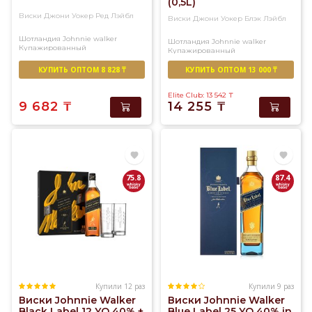
(0,5L)
Виски Джони Уокер Ред Лэйбл
Виски Джони Уокер Блэк Лэйбл
Шотландия
Johnnie walker
Шотландия
Johnnie walker
Купажированный
Купажированный
КУПИТЬ ОПТОМ 8 828 ₸
КУПИТЬ ОПТОМ 13 000 ₸
Elite Club: 13 542
₸
9 682
₸
14 255
₸
75.8
87.4
Купили 12 раз
Купили 9 раз
Виски Johnnie Walker
Виски Johnnie Walker
Black Label 12 YO 40% +
Blue Label 25 YO 40% in