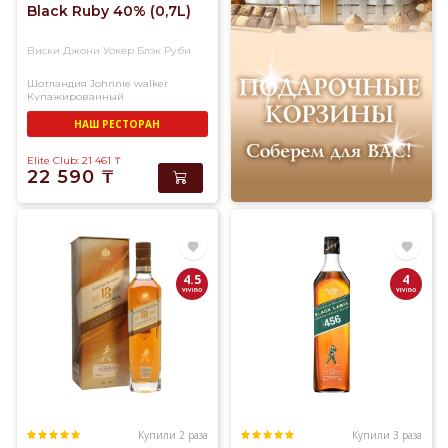
Black Ruby 40% (0,7L)
Виски Джони Уокер Блэк Руби
Шотландия
Johnnie walker
Купажированный
НАШ РЕСТОРАН
Elite Club: 21 461
₸
22 590
₸
4.5
4
Купили 2 раза
Купили 3 раза