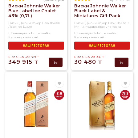
Виски Johnnie Walker
Виски Johnnie Walker
Blue Label Ice Chalet
Black Label &
43% (0,7L)
Miniatures Gift Pack
Whisky 40% (0,7L)
Виски Джони Уокер Блю Лэйбл
Виски Джони Уокер Блэк Лэйбл +
Ледяное Шале
Мини, подарочная упаковка
Шотландия
Johnnie walker
Шотландия
Johnnie walker
Купажированный
Купажированный
НАШ РЕСТОРАН
НАШ РЕСТОРАН
Elite Club: 332 419
₸
Elite Club: 28 956
₸
349 915
₸
30 480
₸
3.9
78.2