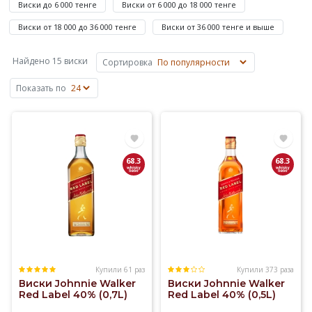
Виски до 6 000 тенге
Виски от 6 000 до 18 000 тенге
875
до
Виски от 18 000 до 36 000 тенге
Виски от 36 000 тенге и выше
4
675
Найдено 15 виски
Сортировка
480
Показать по
₸
—
.
Купили
Купажированный
68.3
68.3
Виски
Johnnie
Walker
на
Elitalco.kz
уже
Купили 61 раз
Купили 373 раза
более
Виски Johnnie Walker
Виски Johnnie Walker
100
Red Label 40% (0,7L)
Red Label 40% (0,5L)
раз.