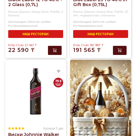
2 Glass (0,7L)
Gift Box (0,75L)
Виски Джони Уокер Блэк Лэйбл, 2
Виски Джони Уокер Блю Лэйбл 25
бокала
лет, подарочная упаковка
Шотландия
Johnnie walker
Шотландия
Johnnie walker
Купажированный
Купажированный
НАШ РЕСТОРАН
НАШ РЕСТОРАН
Elite Club: 21 461
₸
Elite Club: 181 987
₸
22 590
₸
191 565
₸
79.8
Купили 5 раз
Виски Johnnie Walker