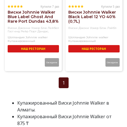
Купили 7 раз
Купили 5 раз
Виски Johnnie Walker
Виски Johnnie Walker
Blue Label Ghost And
Black Label 12 YO 40%
Rare Port Dundas 43,8%
(0,7L)
(0,7L)
Виски Джонни Уокер Блю Лейбел
Виски Джони Уокер Блэк Лэйбл
Гост енд Рейр Порт Дандас,
подарочная упаковка
Шотландия
Johnnie walker
Шотландия
Johnnie walker
Купажированный
Купажированный
НАШ РЕСТОРАН
НАШ РЕСТОРАН
Ожидаем
Ожидаем
1
Купажированный Виски Johnnie Walker в
Алматы.
Купажированный Виски Johnnie Walker от
875 ₸