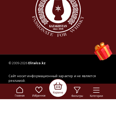
© 2009-2026
Elitalco.kz
Корзина
Сайт носит информационный характер и не является
Главная
Избранное
Фильтры
Категории
рекламой.
Сделка купли-продажи на основании публичной
оферты
осуществляется на территории розничного магазина.