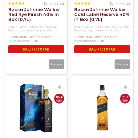
Купили 9 раз
Купили 7 раз
Виски Johnnie Walker
Виски Johnnie Walker
Red Rye Finish 40% in
Gold Label Reserve 40%
Box (0,7L)
in Box (0,7L)
Виски Джонни Уокер Ред Рай
Виски Джонни Уокер Голд Лейбл
Финиш, картонная коробка
Резерв, картонная коробка
Шотландия
Johnnie walker
Шотландия
Johnnie walker
Купажированный
Купажированный
НАШ РЕСТОРАН
НАШ РЕСТОРАН
Ожидаем
Ожидаем
86.4
75.8