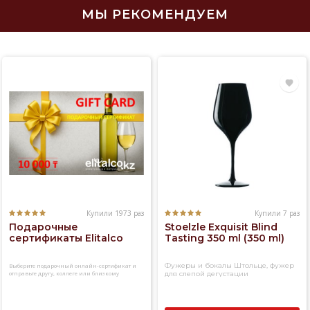
МЫ РЕКОМЕНДУЕМ
Купили 1973 раз
Купили 7 раз
Подарочные
Stoelzle Exquisit Blind
сертификаты Elitalco
Tasting 350 ml (350 ml)
Фужеры и бокалы Штольце, фужер
Выберите подарочный онлайн-сертификат и
отправьте другу, коллеге или близкому
для слепой дегустации
человеку