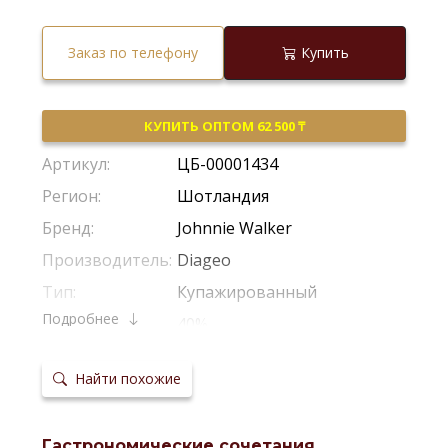
Заказ по телефону
Купить
КУПИТЬ ОПТОМ 62 500 ₸
Артикул:
ЦБ-00001434
Регион:
Шотландия
Бренд:
Johnnie Walker
Производитель:
Diageo
Тип:
Купажированный
Подробнее
Крепость:
40%
Выдержка:
18 Лет
Найти похожие
Температура
18-20°С
сервировки:
Сайт
производителя:
Гастрономические сочетания