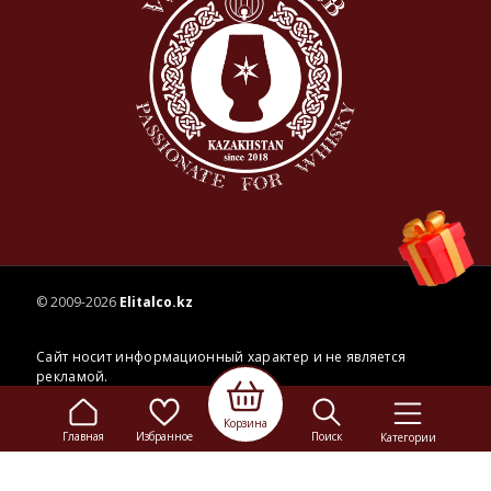
© 2009-2026
Elitalco.kz
Сайт носит информационный характер и не является
рекламой.
Сделка купли-продажи на основании публичной
оферты
осуществляется на территории розничного магазина.
Корзина
Главная
Избранное
Поиск
Категории