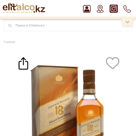
наименований!
instagram.com/rojo.kz
Главная
Каталог
Крепкие напитки
Виски
Виски Johnnie Walker Ultimate 18 YO 40% in Box (0,7L)
Рекомендуем
Водка Smirnoff Red Vodka 37,5%
Ром Captain Morgan White 37,5%
Виски Talisker 10 YO Malt 45,8% in Box
Пиво Guinness Draught 4,2% Can
Джин Gordon`s London Dry Gin 37,5%