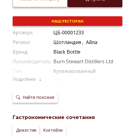
НАШ РЕСТОРАН
Артикул:
ЦБ-00001233
Регион:
Шотландия
,
Айла
Бренд:
Black Bottle
Производитель:
Burn Stewart Distillers Ltd
Тип:
Купажированный
Подробнее
Крепость:
40%
Фильтрация:
Холодная Фильтрация
Найти похожие
Выдержка:
5 Лет
Выдержка в
Дубовые Бочки
бочках:
Гастрономические сочетания
Температура
20-22 °С
сервировки:
Сайт
Дижестив
Коктейли
производителя: