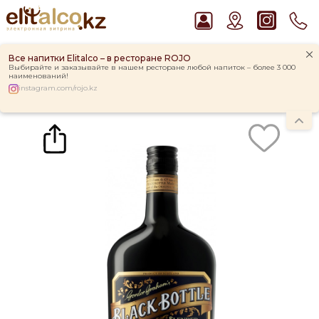
Все напитки Elitalco – в ресторане ROJO
Выбирайте и заказывайте в нашем ресторане любой напиток – более 3 000
наименований!
instagram.com/rojo.kz
Главная
Каталог
Крепкие напитки
Виски
Виски Black Bottle 40% (0,7L)
Рекомендуем
Пиво Guinness Draught 4,2% Can
Джин Gordon`s London Dry Gin 37,5%
Водка Smirnoff Red Vodka 37,5%
Ром Captain Morgan White 37,5%
Виски Talisker 10 YO Malt 45,8% in Box