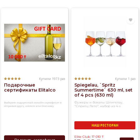
Купили 1973 раз
Купили 1 раз
Подарочные
Spiegelau, `Spritz
сертификаты Elitalco
Summertime` 630 ml, set
of 4 pcs (630 ml)
Фужеры и бокалы Шпигелау,
Выберите подарочный онлайн-сертификат и
отправьте другу, коллеге или близкому
"Спритц Лето", набор из 4-х
человеку
фужеров
НАШ РЕСТОРАН
Elite Club: 17 010
₸