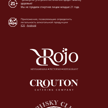
здоровью!
Мы не продаем спиртное лицам младше 21 года.
Приложения, позволяющие определить
легальность алкогольной продукции
IOS
.
Android