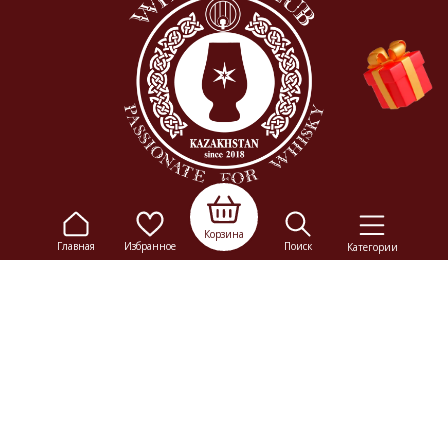
Корзина
Главная
Избранное
Поиск
Категории
© 2009-2026
Elitalco.kz
Сайт носит информационный характер и не является
рекламой.
Сделка купли-продажи на основании публичной
оферты
осуществляется на территории розничного магазина.