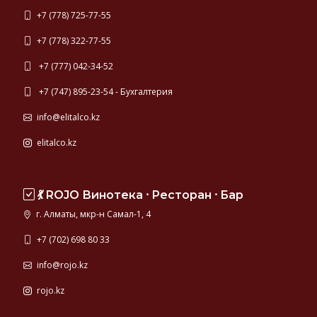
+7 (778) 725-77-55
+7 (778) 322-77-55
+7 (777) 042-34-52
+7 (747) 895-23-54 - Бухгалтерия
info@elitalco.kz
elitalco.kz
💃 ROJO Винотека ⸱ Ресторан ⸱ Бар
г. Алматы, мкр-н Самал-1, 4
+7 (702) 698 80 33
info@rojo.kz
rojo.kz