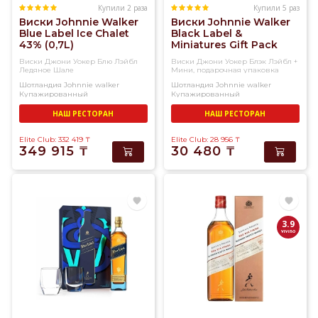
Купили 2 раза
Купили 5 раз
Виски Johnnie Walker
Виски Johnnie Walker
Blue Label Ice Chalet
Black Label &
43% (0,7L)
Miniatures Gift Pack
Whisky 40% (0,7L)
Виски Джони Уокер Блю Лэйбл
Виски Джони Уокер Блэк Лэйбл +
Ледяное Шале
Мини, подарочная упаковка
Шотландия
Johnnie walker
Шотландия
Johnnie walker
Купажированный
Купажированный
НАШ РЕСТОРАН
НАШ РЕСТОРАН
Elite Club: 332 419
₸
Elite Club: 28 956
₸
349 915
₸
30 480
₸
3.9