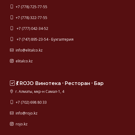
+7 (778) 725-77-55
+7 (778) 322-77-55
+7 (777) 042-34-52
+7 (747) 895-23-54 - Бухгалтерия
info@elitalco.kz
elitalco.kz
💃 ROJO Винотека ⸱ Ресторан ⸱ Бар
г. Алматы, мкр-н Самал-1, 4
+7 (702) 698 80 33
info@rojo.kz
rojo.kz