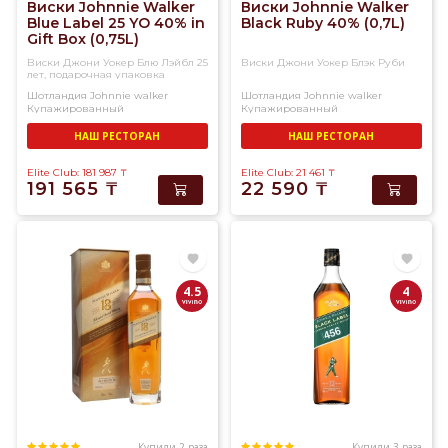
Виски Johnnie Walker
Виски Johnnie Walker
Blue Label 25 YO 40% in
Black Ruby 40% (0,7L)
Gift Box (0,75L)
Виски Джони Уокер Блю Лэйбл 25
Виски Джони Уокер Блэк Руби
лет, подарочная упаковка
Шотландия
Johnnie walker
Шотландия
Johnnie walker
Купажированный
Купажированный
НАШ РЕСТОРАН
НАШ РЕСТОРАН
Elite Club: 181 987
₸
Elite Club: 21 461
₸
191 565
₸
22 590
₸
4.5
4
Купили 2 раза
Купили 3 раза