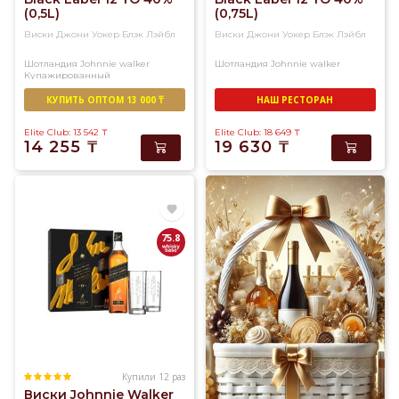
(0,5L)
(0,75L)
Виски Джони Уокер Блэк Лэйбл
Виски Джони Уокер Блэк Лэйбл
Шотландия
Johnnie walker
Шотландия
Johnnie walker
Купажированный
КУПИТЬ ОПТОМ 13 000 ₸
НАШ РЕСТОРАН
Elite Club: 13 542
₸
Elite Club: 18 649
₸
14 255
₸
19 630
₸
75.8
Купили 12 раз
Виски Johnnie Walker