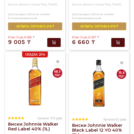
в
Виски Джони Уокер Ред Лэйбл
Виски Джони Уокер Ред Лэйбл
Алматы
Шотландия
Johnnie walker
Шотландия
Johnnie walker
Купажированный
Купажированный
в
течение
КУПИТЬ ОПТОМ 8 210 ₸
КУПИТЬ ОПТОМ 6 070 ₸
3-
Elite Club: 8 555
₸
Elite Club: 6 327
₸
х
9 005
₸
6 660
₸
часов.
СКИДКА 25%
68.3
75.8
Купили 103 раза
Купили 62 раза
Виски Johnnie Walker
Виски Johnnie Walker
Red Label 40% (1L)
Black Label 12 YO 40%