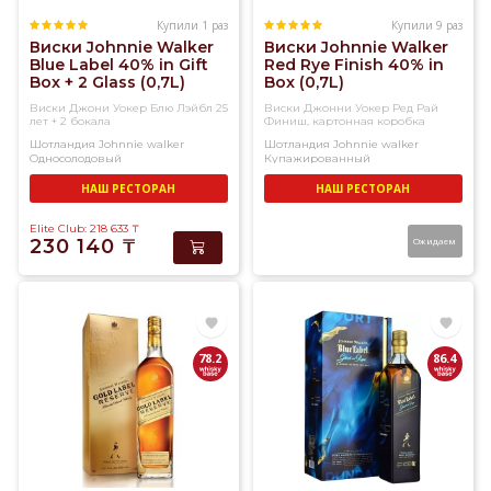
Купили 1 раз
Купили 9 раз
Виски Johnnie Walker
Виски Johnnie Walker
Blue Label 40% in Gift
Red Rye Finish 40% in
Box + 2 Glass (0,7L)
Box (0,7L)
Виски Джони Уокер Блю Лэйбл 25
Виски Джонни Уокер Ред Рай
лет + 2 бокала
Финиш, картонная коробка
Шотландия
Johnnie walker
Шотландия
Johnnie walker
Односолодовый
Купажированный
НАШ РЕСТОРАН
НАШ РЕСТОРАН
Elite Club: 218 633
₸
230 140
₸
Ожидаем
78.2
86.4