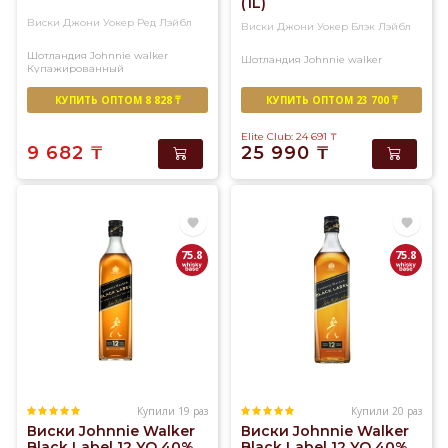
(1L)
Виски Джони Уокер Ред Лэйбл
Виски Джони Уокер Блэк Лэйбл
Шотландия
Johnnie walker
Шотландия
Johnnie walker
Купажированный
КУПИТЬ ОПТОМ 8 828 ₸
КУПИТЬ ОПТОМ 23 700 ₸
Elite Club: 24 691
₸
9 682
₸
25 990
₸
75.8
75.8
Купили 19 раз
Купили 20 раз
Виски Johnnie Walker
Виски Johnnie Walker
Black Label 12 YO 40%
Black Label 12 YO 40%