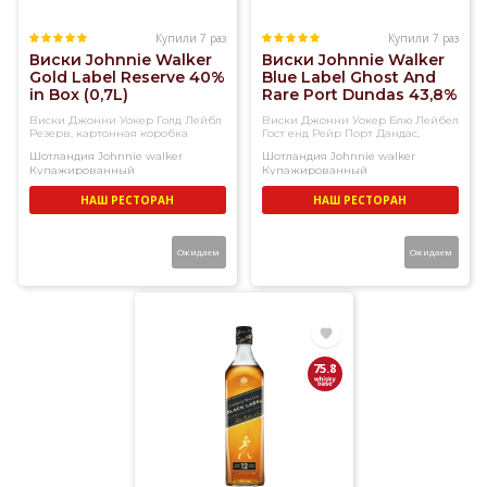
Купили 7 раз
Купили 7 раз
Виски Johnnie Walker
Виски Johnnie Walker
Gold Label Reserve 40%
Blue Label Ghost And
in Box (0,7L)
Rare Port Dundas 43,8%
(0,7L)
Виски Джонни Уокер Голд Лейбл
Виски Джонни Уокер Блю Лейбел
Резерв, картонная коробка
Гост енд Рейр Порт Дандас,
подарочная упаковка
Шотландия
Johnnie walker
Шотландия
Johnnie walker
Купажированный
Купажированный
НАШ РЕСТОРАН
НАШ РЕСТОРАН
Ожидаем
Ожидаем
75.8