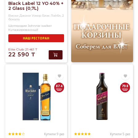
Black Label 12 YO 40% +
2 Glass (0,7L)
Виски Джони Уокер Блэк Лэйбл, 2
бокала
Шотландия
Johnnie walker
Купажированный
НАШ РЕСТОРАН
Elite Club: 21 461
₸
22 590
₸
87.4
79.8
Купили 9 раз
Купили 5 раз