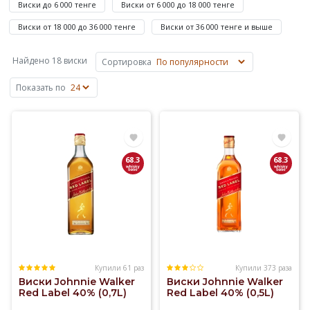
Виски до 6 000 тенге
Виски от 6 000 до 18 000 тенге
до
4
Виски от 18 000 до 36 000 тенге
Виски от 36 000 тенге и выше
675
480
Найдено 18 виски
Сортировка
₸
Показать по
—
.
Купили
Виски
Johnnie
68.3
68.3
Walker
на
Elitalco.kz
уже
более
100
Купили 61 раз
Купили 373 раза
раз.
Виски Johnnie Walker
Виски Johnnie Walker
Доставка
Red Label 40% (0,7L)
Red Label 40% (0,5L)
виски