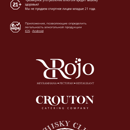
здоровью!
Мы не продаем спиртное лицам младше 21 года.
Приложения, позволяющие определить
легальность алкогольной продукции
IOS
.
Android