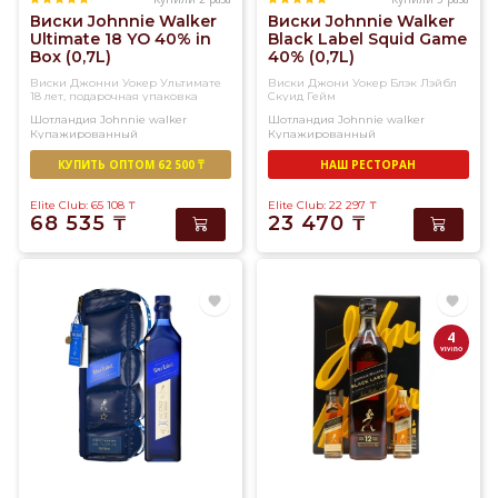
Виски Johnnie Walker
Виски Johnnie Walker
Ultimate 18 YO 40% in
Black Label Squid Game
Box (0,7L)
40% (0,7L)
Виски Джонни Уокер Ультимате
Виски Джони Уокер Блэк Лэйбл
18 лет, подарочная упаковка
Скуид Гейм
Шотландия
Johnnie walker
Шотландия
Johnnie walker
Купажированный
Купажированный
КУПИТЬ ОПТОМ 62 500 ₸
НАШ РЕСТОРАН
Elite Club: 65 108
₸
Elite Club: 22 297
₸
68 535
₸
23 470
₸
4