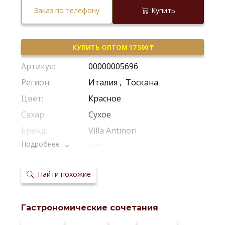
Заказ по телефону
Купить
КУПИТЬ ОПТОМ 17 500 ₸
Артикул:
00000005696
Регион:
Италия
,
Тоскана
Цвет:
Красное
Сахар:
Сухое
Бренд:
Villa Antinori
Подробнее
Крепость:
13%
Производитель:
Antinori
Найти похожие
Виноград:
Каберне Совиньон
,
Мерло
,
Сира
Потенциал
Рекомендуется Пить Молодым
хранения:
Гастрономические сочетания
Температура
15-16*С
сервировки: