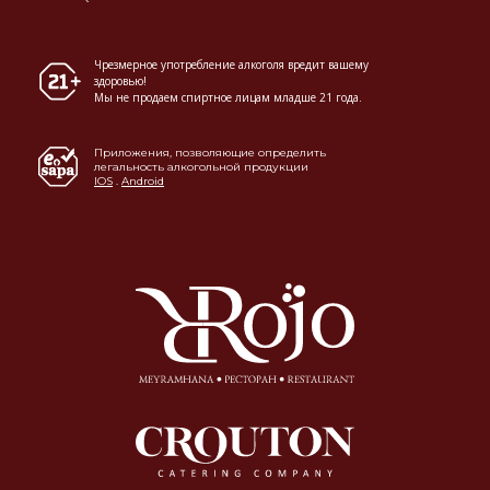
Чрезмерное употребление алкоголя вредит вашему
здоровью!
Мы не продаем спиртное лицам младше 21 года.
Приложения, позволяющие определить
легальность алкогольной продукции
IOS
.
Android