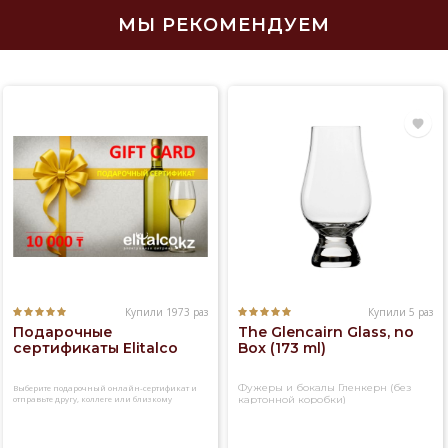
МЫ РЕКОМЕНДУЕМ
Купили 1973 раз
Купили 5 раз
Подарочные
The Glencairn Glass, no
сертификаты Elitalco
Box (173 ml)
Фужеры и бокалы Гленкерн (без
Выберите подарочный онлайн-сертификат и
отправьте другу, коллеге или близкому
картонной коробки)
человеку