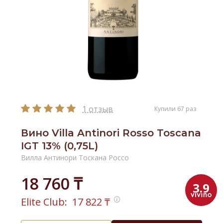
1 отзыв
Купили 67 раз
Вино Villa Antinori Rosso Toscana
IGT 13% (0,75L)
Вилла Антинори Тоскана Россо
18 760 ₸
3.9
Elite Club:
17 822
₸