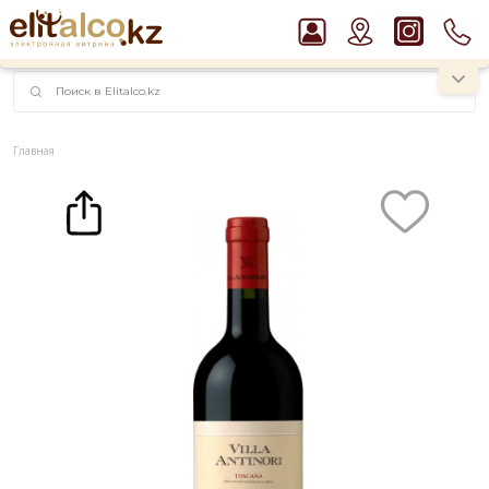
наименований!
instagram.com/rojo.kz
Главная
Каталог
Вино
Вино Villa Antinori Rosso Toscana IGT 13% (0,75L)
Рекомендуем
Пиво Guinness Draught 4,2% Can
Водка Smirnoff Red Vodka 37,5%
Виски Talisker 10 YO Malt 45,8% in Box
Джин Gordon`s London Dry Gin 37,5%
Ром Captain Morgan White 37,5%