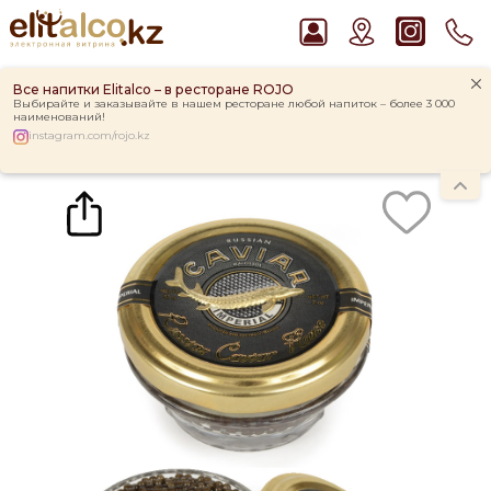
Все напитки Elitalco – в ресторане ROJO
Выбирайте и заказывайте в нашем ресторане любой напиток – более 3 000
наименований!
instagram.com/rojo.kz
Главная
Каталог
Икра зернистая `Russian Caviar` Imperial, Glass (57 gr)
Рекомендуем
Ром Captain Morgan White 37,5%
Пиво Guinness Draught 4,2% Can
Водка Smirnoff Red Vodka 37,5%
Джин Gordon`s London Dry Gin 37,5%
Виски Talisker 10 YO Malt 45,8% in Box