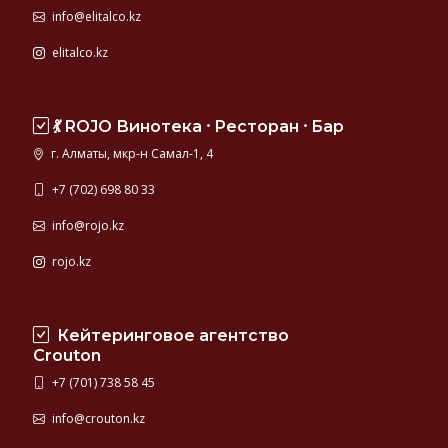
info@elitalco.kz
elitalco.kz
💃 ROJO Винотека ⸱ Ресторан ⸱ Бар
г. Алматы, мкр-н Самал-1, 4
+7 (702) 698 80 33
info@rojo.kz
rojo.kz
Кейтеринговое агентство
Crouton
+7 (701) 738 58 45
info@crouton.kz