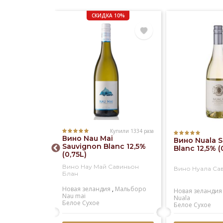
СКИДКА 10%
Купили 1334 раза
Купили 573 раза
Вино Nau Mai
ristina
Вино Nuala 
Sauvignon Blanc 12,5%
ieto
Blanc 12,5% (
(0,75L)
sico DOC
)
Вино Нау Май Савиньон
истина
Вино Нуала Са
Блан
енто
Новая зеландия
,
Мальборо
Santa cristina
Новая зеландия
Nau mai
кое
Nuala
Белое
Сухое
Белое
Сухое