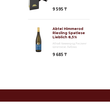
9 595 ₸
Abtei Himmerod
Riesling Spatlese
Lieblich 8,5%
Абтай Химмерод Рислинг
Шпетлезе Либлих
9 685 ₸