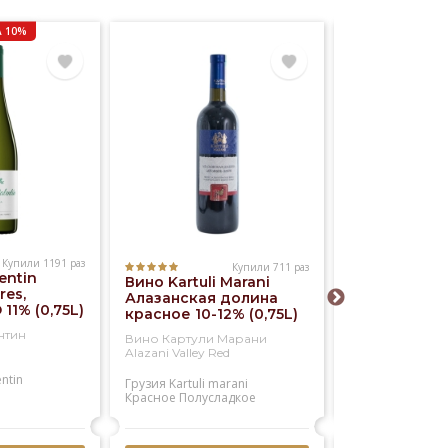
 10%
Купили 1191 раз
Купили 711 раз
entin
Вино Kartuli Marani
Вино Kia Ora
res,
Алазанская долина
Blanc 12% (0,
 11% (0,75L)
красное 10-12% (0,75L)
нтин
Вино Картули Марани
Вино КИА ОРА 
Alazani Valley Red
Блан
entin
Грузия
Kartuli marani
Новая зеландия
Красное
Полусладкое
Kia ora
Белое
Сухое