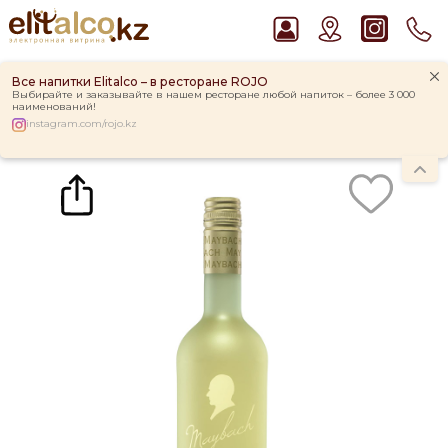
Все напитки Elitalco – в ресторане ROJO
Выбирайте и заказывайте в нашем ресторане любой напиток – более 3 000
наименований!
instagram.com/rojo.kz
Главная
Каталог
Вино Maybach Riesling Suss Fruchtig 8% (0,75L)
Рекомендуем
Виски Talisker 10 YO Malt 45,8% in Box
Ром Captain Morgan White 37,5%
Водка Smirnoff Red Vodka 37,5%
Джин Gordon`s London Dry Gin 37,5%
Пиво Guinness Draught 4,2% Can