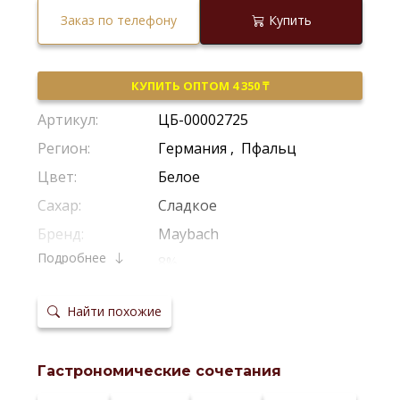
Заказ по телефону
Купить
КУПИТЬ ОПТОМ 4 350 ₸
Артикул:
ЦБ-00002725
Регион:
Германия
,
Пфальц
Цвет:
Белое
Сахар:
Сладкое
Бренд:
Maybach
Подробнее
Крепость:
8%
Производитель:
Peter Mertes
Найти похожие
Виноград:
Рислинг
Потенциал
2-3 Года
хранения:
Гастрономические сочетания
Температура
8–10 °С
сервировки: