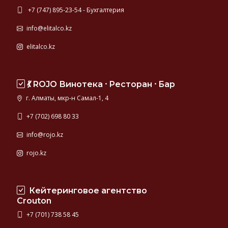
+7 (747) 895-23-54 - Бухгалтерия
info@elitalco.kz
elitalco.kz
💃 ROJO Винотека ⸱ Ресторан ⸱ Бар
г. Алматы, мкр-н Самал-1, 4
+7 (702) 698 80 33
info@rojo.kz
rojo.kz
Кейтеринговое агентство
Crouton
+7 (701) 738 58 45