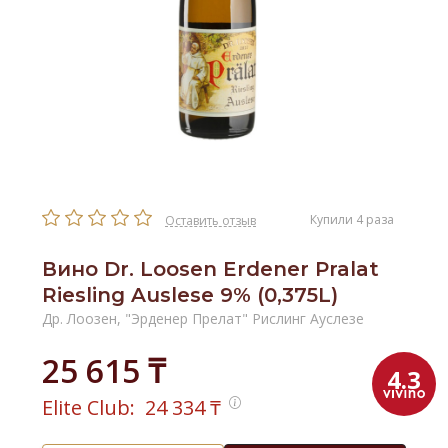
Купили 4 раза
Оставить отзыв
Вино Dr. Loosen Erdener Pralat
Riesling Auslese 9% (0,375L)
Др. Лоозен, "Эрденер Прелат" Рислинг Ауслезе
25 615 ₸
4.3
Elite Club:
24 334
₸