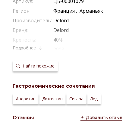
Артикул:
ЦБ-00001079
Регион:
Франция
,
Арманьяк
Производитель:
Delord
Бренд:
Delord
Крепость:
40%
Подробнее
Выдержка:
2008
Температура
20-22 °С
сервировки:
Найти похожие
Сайт
производителя:
Гастрономические сочетания
Аперитив
Дижестив
Сигара
Лед
Добавить отзыв
Отзывы