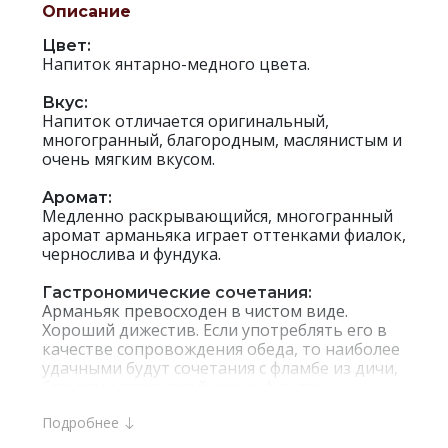
Описание
Цвет:
Напиток янтарно-медного цвета.
Вкус:
Напиток отличается оригинальный,
многогранный, благородным, маслянистым и
очень мягким вкусом.
Аромат:
Медленно раскрывающийся, многогранный
аромат арманьяка играет оттенками фиалок,
чернослива и фундука.
Гастрономические сочетания:
Арманьяк превосходен в чистом виде.
Хороший дижестив. Если употреблять его в
качестве сопровождения обеда, то наиболее
удачными будут сочетания с фламбе из дичи,
блюдами гасконской кухни, фуа-гра,
копченым лососем. Арманьяк невероятно
Подробнее
хорош в паре с кофе и сигарой.