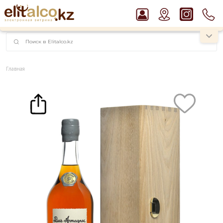
наименований!
instagram.com/rojo.kz
Главная
Каталог
Крепкие напитки
Арманьяк
Арманьяк Delord Recolte 2008 40% in Gift Box (0,7L)
Рекомендуем
Ром Captain Morgan White 37,5%
Пиво Guinness Draught 4,2% Can
Водка Smirnoff Red Vodka 37,5%
Виски Talisker 10 YO Malt 45,8% in Box
Джин Gordon`s London Dry Gin 37,5%