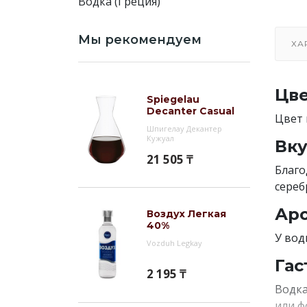
Водка (Греция)
Мы рекомендуем
ХА
Цве
Spiegelau
Decanter Casual
Цвет 
Шпигелау Декантер
Кужуал
Вку
21 505 ₸
Благо
сереб
Аро
Воздух Легкая
40%
У вод
Vozduh Legkay
Гас
2 195 ₸
Водка
или ф