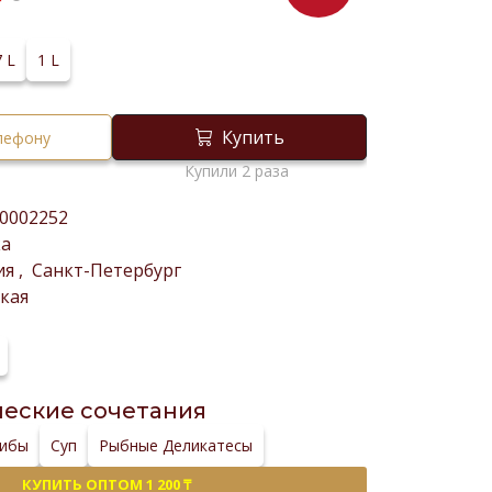
₸
7 L
1 L
Купить
елефону
Купили 2 раза
0002252
ка
ия
,
Санкт-Петербург
кая
еские сочетания
рибы
Суп
Рыбные Деликатесы
КУПИТЬ ОПТОМ 1 200 ₸