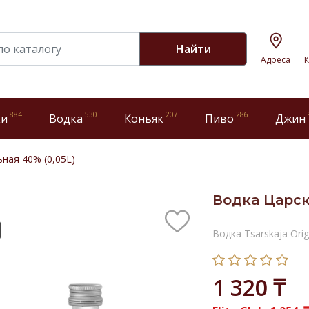
Найти
Адреса
К
884
530
207
286
ки
Водка
Коньяк
Пиво
Джин
ная 40% (0,05L)
Водка Царск
Водка Tsarskaja Orig
1 320 ₸