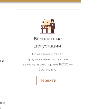
Бесплатные
дегустации
Бокал вина и тапас
(традиционная испанская
 и
закуска) в ресторане ROJO —
бесплатно!
Перейти
мги
В