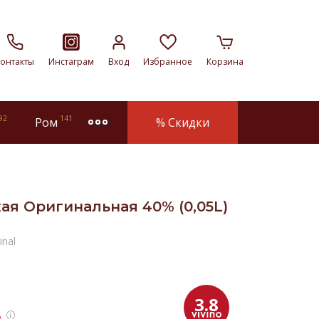
онтакты
Инстаграм
Вход
Избранное
Корзина
92
141
Ром
% Скидки
more
ая Оригинальная 40% (0,05L)
inal
3.8