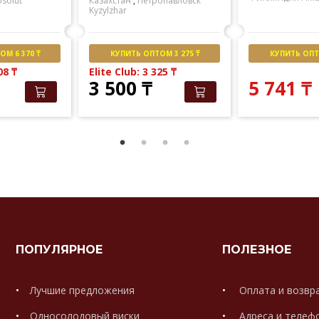
solut
Казахстан
,
Петропавловск
Kyzylzhar
М 6 370 ₸
КУПИТЬ ОПТОМ 3 275 ₸
КУПИТЬ ОПТО
508
₸
Elite Club: 3 325
₸
3 500
₸
5 741
₸
ПОПУЛЯРНОЕ
ПОЛЕЗНОЕ
Лучшие предложения
Оплата и возвр
Односолодовый виски
Адреса и телеф