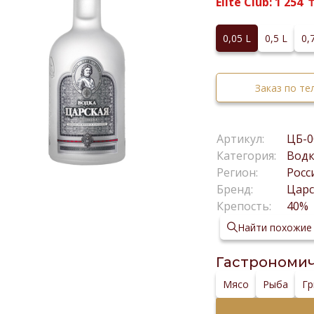
Elite Club:
1 254
0,05 L
0,5 L
0,
Заказ по т
Артикул:
ЦБ-0
Категория:
Вод
Регион:
Росс
Бренд:
Царс
Крепость:
40%
Найти похожие
Гастрономич
Мясо
Рыба
Г