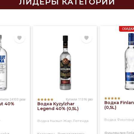
ЛИДЕРЫ КАТЕГОРИИ
СКИДКА
упили 24103 раза
Купили 11316 раз
Водка Finla
ut 40%
Водка Kyzylzhar
(0,5L)
Legend 40% (0,5L)
Водка Финлян
т
Водка Кызыл Жар Легенда
Финляндия
Finl