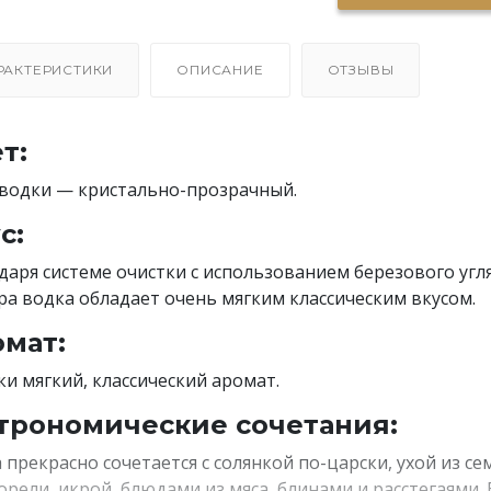
РАКТЕРИСТИКИ
ОПИСАНИЕ
ОТЗЫВЫ
т:
водки — кристально-прозрачный.
с:
даря системе очистки с использованием березового угля
ра водка обладает очень мягким классическим вкусом.
мат:
ки мягкий, классический аромат.
трономические сочетания:
 прекрасно сочетается с солянкой по-царски, ухой из се
орели, икрой, блюдами из мяса, блинами и расстегаями. 