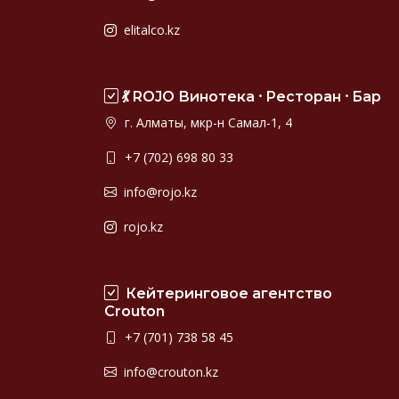
elitalco.kz
💃 ROJO Винотека ⸱ Ресторан ⸱ Бар
г. Алматы, мкр-н Самал-1, 4
+7 (702) 698 80 33
info@rojo.kz
rojo.kz
Кейтеринговое агентство
Crouton
+7 (701) 738 58 45
info@crouton.kz