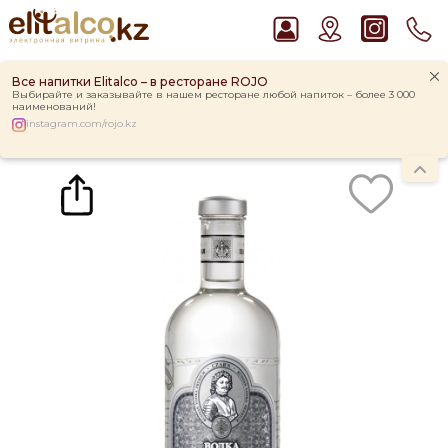
Все напитки Elitalco – в ресторане ROJO
Выбирайте и заказывайте в нашем ресторане любой напиток – более 3 000
наименований!
instagram.com/rojo.kz
Главная
Каталог
Водка Царская Оригинальная 40% (1L)
Рекомендуем
Водка Smirnoff Red Vodka 37,5%
Пиво Guinness Draught 4,2% Can
Ром Captain Morgan White 37,5%
Виски Talisker 10 YO Malt 45,8% in Box
Джин Gordon`s London Dry Gin 37,5%