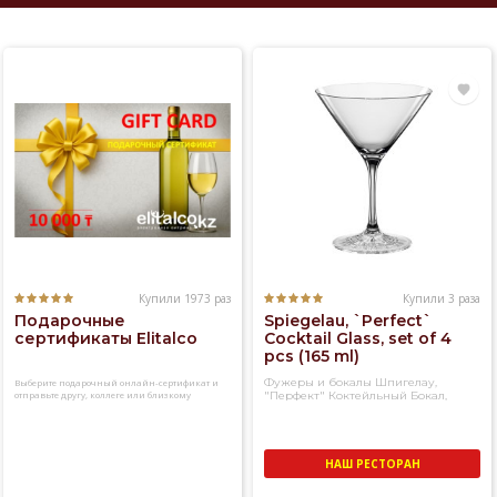
Купили 1973 раз
Купили 3 раза
Подарочные
Spiegelau, `Perfect`
сертификаты Elitalco
Cocktail Glass, set of 4
pcs (165 ml)
Фужеры и бокалы Шпигелау,
Выберите подарочный онлайн-сертификат и
отправьте другу, коллеге или близкому
"Перфект" Коктейльный Бокал,
человеку
набор из 4-х фужеров
НАШ РЕСТОРАН