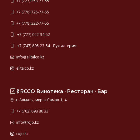
+7 (727) 253-77-55
+7 (778) 725-77-55
+7 (778) 322-77-55
+7 (777) 042-34-52
+7 (747) 895-23-54 - Бухгалтерия
info@elitalco.kz
elitalco.kz
💃 ROJO Винотека ⸱ Ресторан ⸱ Бар
г. Алматы, мкр-н Самал-1, 4
+7 (702) 698 80 33
info@rojo.kz
rojo.kz