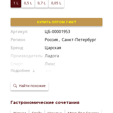
1 L
0,5 L
0,7 L
0,05 L
КУПИТЬ ОПТОМ 7 450 ₸
Артикул:
ЦБ-00001953
Регион:
Россия
,
Санкт-Петербург
Бренд:
Царская
Производитель:
Ладога
Спирт:
Люкс
Подробнее
Крепость:
40%
Тип:
Классическая
Найти похожие
Сырье:
Пшеница
Температура
5-10 °С
сервировки:
Гастрономические сочетания
Сайт
производителя: