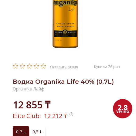
Купили 76 раз
Оставить отзыв
Водка Organika Life 40% (0,7L)
Органика Лайф
12 855 ₸
2.8
Elite Club:
12 212
₸
0,7 L
0,5 L