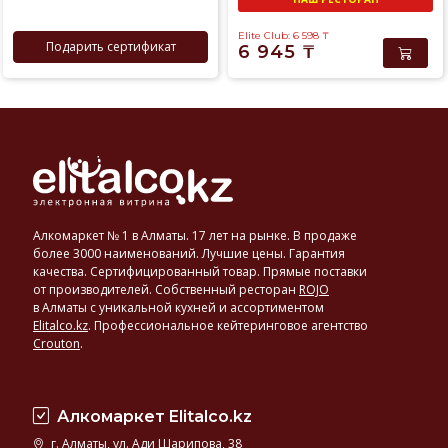
Elite Club: 6 598
₸
Подарить сертификат
6 945
₸
Алкомаркет № 1 в Алматы. 17 лет на рынке. В продаже
более 3000 наименований. Лучшие цены. Гарантия
качества. Сертифицированный товар. Прямые поставки
от производителей. Собственный ресторан
ROJO
в Алматы с уникальной кухней и ассортиментом
Elitalco.kz
.
Профессиональное кейтеринговое агентство
Crouton
.
Алкомаркет Elitalco.kz
г. Алматы, ул. Ади Шарипова, 38