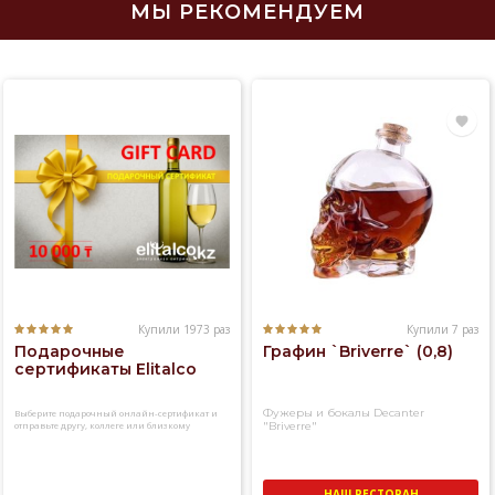
МЫ РЕКОМЕНДУЕМ
Купили 1973 раз
Купили 7 раз
Подарочные
Графин `Briverre` (0,8)
сертификаты Elitalco
Фужеры и бокалы Decanter
Выберите подарочный онлайн-сертификат и
отправьте другу, коллеге или близкому
"Briverre"
человеку
НАШ РЕСТОРАН