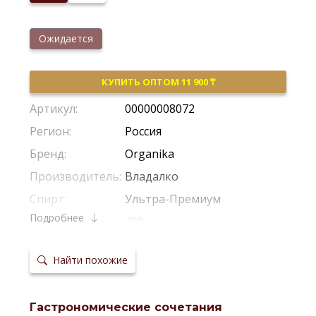
Ожидается
КУПИТЬ ОПТОМ 11 900 ₸
Артикул:
00000008072
Регион:
Россия
Бренд:
Organika
Производитель:
Владалко
Спирт:
Ультра-Премиум
Подробнее
Крепость:
40%
Тип:
Классическая
Найти похожие
Сырье:
Пшеница
Температура
6-8 °С
сервировки:
Гастрономические сочетания
Сайт