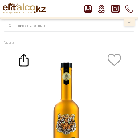
наименований!
instagram.com/rojo.kz
Главная
Каталог
Крепкие напитки
Водка
Водка Organika Life 40% (0,7L)
Рекомендуем
Пиво Guinness Draught 4,2% Can
Джин Gordon`s London Dry Gin 37,5%
Водка Smirnoff Red Vodka 37,5%
Виски Talisker 10 YO Malt 45,8% in Box
Ром Captain Morgan White 37,5%