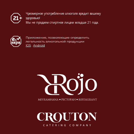
Чрезмерное употребление алкоголя вредит вашему
здоровью!
Мы не продаем спиртное лицам младше 21 года.
Приложения, позволяющие определить
легальность алкогольной продукции
IOS
.
Android