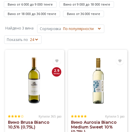
1
Вино от 6 000 до 9 000 тенге
Вино от 9 000 до 18 000 тенге
630
Вино от 18 000 до 36 000 тенге
Вино от 36 000 тенге
до
873
Найдено 3 вина
Сортировка
365
₸
Показать по
—
Brusa.
Купили
Вино
2.9
Италии
Белые
сорта
винограда
на
Elitalco.kz
уже
Купили 365 раз
Купили 5 раз
Вино Brusa Bianco
Вино Aurosia Bianco
более
10,5% (0,75L)
Medium Sweet 10%
100
(0,75L)