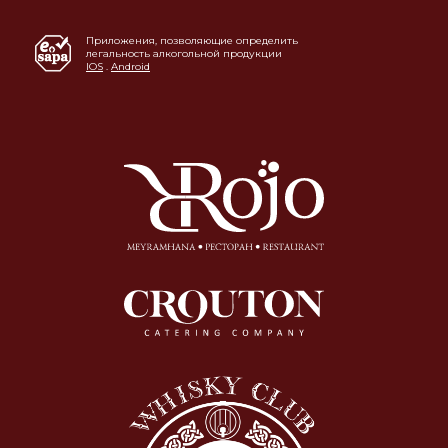
Приложения, позволяющие определить
легальность алкогольной продукции
IOS
.
Android