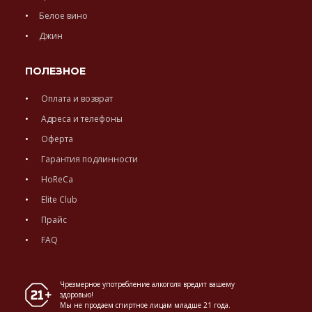
Белое вино
Джин
ПОЛЕЗНОЕ
Оплата и возврат
Адреса и телефоны
Оферта
Гарантия подлинности
HoReCa
Elite Club
Прайс
FAQ
Чрезмерное употребление алкоголя вредит вашему
здоровью!
Мы не продаем спиртное лицам младше 21 года.