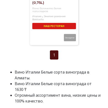
(0,75L)
Вино Ботичелло Белое
полусладкое
,
Италия
Эмилия романия
Botticello
Белое
Полусладкое
НАШ РЕСТОРАН
Ожидаем
1
Вино Италии Белые сорта винограда в
Алматы.
Вино Италии Белые сорта винограда от
1630 ₸
Огромный ассортимент вина, низкие цены и
100% качество.