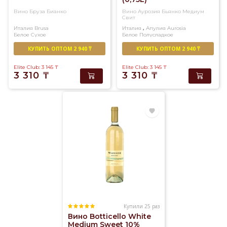
раз.
Вино Бруза Бианко
Вино Аурозия Бьянко Медиум
Свит
Доставка
,
Италия
Brusa
Италия
Апулия
Aurosia
вина
Белое
Сухое
Белое
Полусладкое
в
КУПИТЬ ОПТОМ 2 940 ₸
КУПИТЬ ОПТОМ 2 940 ₸
Алматы
Elite Club: 3 145
₸
Elite Club: 3 145
₸
в
3 310
₸
3 310
₸
течение
3-
х
часов.
Купили 25 раз
Вино Botticello White
Medium Sweet 10%