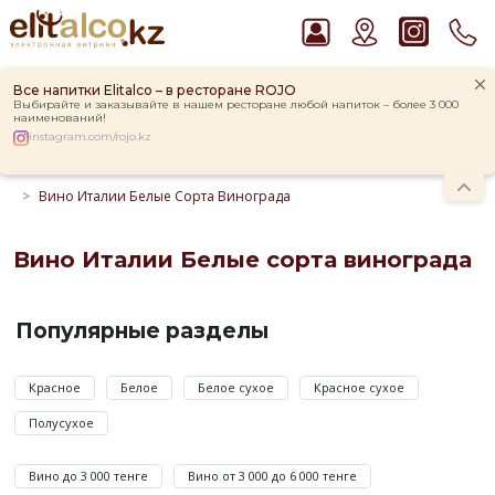
Все напитки Elitalco – в ресторане ROJO
Выбирайте и заказывайте в нашем ресторане любой напиток – более 3 000
наименований!
instagram.com/rojo.kz
Главная
Каталог
Вино
Вино Италии
Вино Италии Белые Сорта Винограда
Рекомендуем
Водка Smirnoff Red Vodka 37,5%
Пиво Guinness Draught 4,2% Can
Вино Италии Белые сорта винограда
Ром Captain Morgan White 37,5%
Вино
Джин Gordon`s London Dry Gin 37,5%
Италии
Популярные разделы
Виски Talisker 10 YO Malt 45,8% in Box
Белые
сорта
Красное
Белое
Белое сухое
Красное сухое
винограда
Полусухое
по
цене
Вино до 3 000 тенге
Вино от 3 000 до 6 000 тенге
от