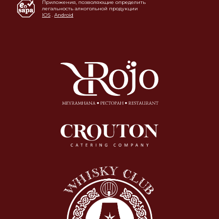
Приложения, позволяющие определить
легальность алкогольной продукции
IOS
.
Android