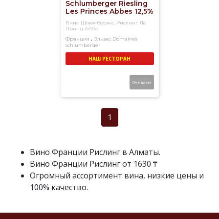
Schlumberger Riesling
Les Princes Abbes 12,5%
(0,75L)
Вино Шлюмберже, Рислинг Ле
Принц Аббе
,
Франция
Эльзас
Domaines
schlumberger
Белое
Сухое
НАШ РЕСТОРАН
Ожидаем
1
Вино Франции Рислинг в Алматы.
Вино Франции Рислинг от 1630 ₸
Огромный ассортимент вина, низкие цены и
100% качество.