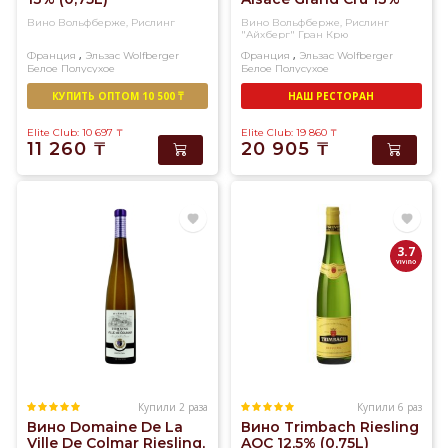
(0,75L)
в
Вино Вольфберже, Рислинг
Вино Вольфберже, Рислинг
"Айхберг" Гран Крю
Алматы
,
,
Франция
Эльзас
Wolfberger
Франция
Эльзас
Wolfberger
в
Белое
Полусухое
Белое
Полусухое
течение
КУПИТЬ ОПТОМ 10 500 ₸
НАШ РЕСТОРАН
3-
Elite Club: 10 697
₸
Elite Club: 19 860
₸
х
11 260
₸
20 905
₸
часов.
3.7
Купили 2 раза
Купили 6 раз
Вино Domaine De La
Вино Trimbach Riesling
Ville De Colmar Riesling,
AOC 12,5% (0,75L)