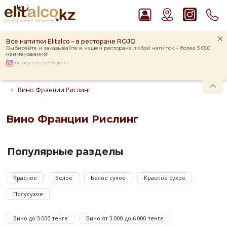
Все напитки Elitalco – в ресторане ROJO
Выбирайте и заказывайте в нашем ресторане любой напиток – более 3 000
наименований!
instagram.com/rojo.kz
Главная
Каталог
Вино
Вино Франции
Вино Франции Рислинг
Рекомендуем
Водка Smirnoff Red Vodka 37,5%
Виски Talisker 10 YO Malt 45,8% in Box
Вино Франции Рислинг
Пиво Guinness Draught 4,2% Can
Вино
Ром Captain Morgan White 37,5%
Франции
Популярные разделы
Джин Gordon`s London Dry Gin 37,5%
Рислинг
по
Красное
Белое
Белое сухое
Красное сухое
цене
Полусухое
от
1
Вино до 3 000 тенге
Вино от 3 000 до 6 000 тенге
630