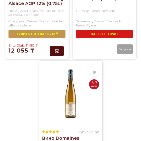
Alsace AOP 12% (0,75L)
Вино Домен Витиколь де ля Виль
Вино Тримбах Рислинг
де Кольмар, Рислинг
,
,
Франция
Эльзас
Domaine de la
Франция
Эльзас
Trimbach
ville de colmar
Белое
Сухое
Белое
Сухое
КУПИТЬ ОПТОМ 10 710 ₸
НАШ РЕСТОРАН
Elite Club: 11 452
₸
12 055
₸
Ожидаем
3.7
Купили 6 раз
Вино Domaines