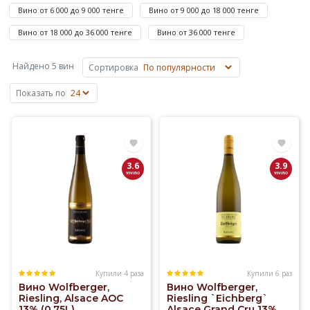
до
Вино от 6 000 до 9 000 тенге
Вино от 9 000 до 18 000 тенге
873
Вино от 18 000 до 36 000 тенге
Вино от 36 000 тенге
365
₸
Найдено 5 вин
Сортировка
—
Trimbach,
Показать по
Wolfberger.
Купили
Вино
Франции
3.6
3.9
Рислинг
на
Elitalco.kz
уже
более
100
раз.
Купили 4 раза
Купили 6 раз
Вино Wolfberger,
Вино Wolfberger,
Доставка
Riesling, Alsace AOC
Riesling `Eichberg`
вина
13% (0,75L)
Alsace Grand Cru 13%