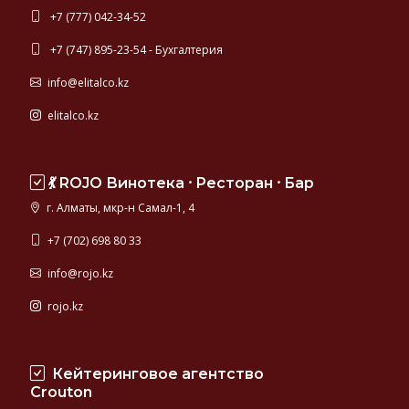
+7 (777) 042-34-52
+7 (747) 895-23-54 - Бухгалтерия
info@elitalco.kz
elitalco.kz
💃 ROJO Винотека ⸱ Ресторан ⸱ Бар
г. Алматы, мкр-н Самал-1, 4
+7 (702) 698 80 33
info@rojo.kz
rojo.kz
Кейтеринговое агентство
Crouton