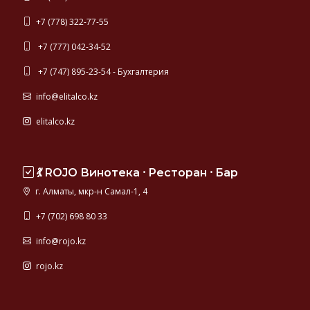
+7 (778) 322-77-55
+7 (777) 042-34-52
+7 (747) 895-23-54 - Бухгалтерия
info@elitalco.kz
elitalco.kz
💃 ROJO Винотека ⸱ Ресторан ⸱ Бар
г. Алматы, мкр-н Самал-1, 4
+7 (702) 698 80 33
info@rojo.kz
rojo.kz