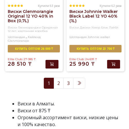
Купили 63 раза
Купили 62 раза
Виски Glenmorangie
Виски Johnnie Walker
Original 12 YO 40% in
Black Label 12 YO 40%
Box (0,7L)
(1L)
Виски Гленморанджи Ориджнал
Виски Джони Уокер Блэк Лэйбл
12 лет, картонная коробка
,
Шотландия
Хайленд
Шотландия
Johnnie walker
Glenmorangie
Односолодовый
КУПИТЬ ОПТОМ 26 000 ₸
КУПИТЬ ОПТОМ 23 700 ₸
Elite Club: 27 085
₸
Elite Club: 24 691
₸
28 510
₸
25 990
₸
1
2
3
Виски в Алматы.
Виски от 875 ₸
Огромный ассортимент виски, низкие цены
и 100% качество.