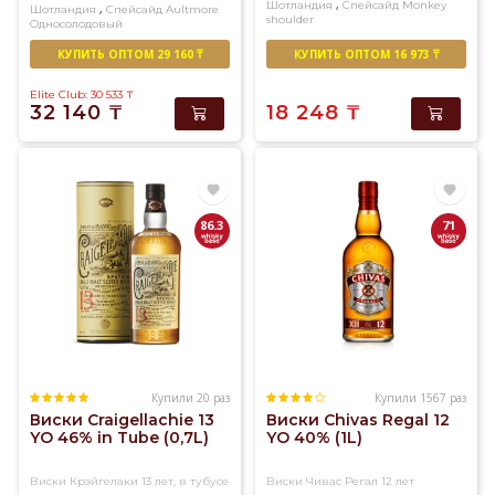
,
Шотландия
Спейсайд
Monkey
,
Шотландия
Спейсайд
Aultmore
shoulder
Односолодовый
Купажированный солод
КУПИТЬ ОПТОМ 29 160 ₸
КУПИТЬ ОПТОМ 16 973 ₸
Elite Club: 30 533
₸
32 140
₸
18 248
₸
86.3
71
Купили 20 раз
Купили 1567 раз
Виски Craigellachie 13
Виски Chivas Regal 12
YO 46% in Tube (0,7L)
YO 40% (1L)
Виски Крэйгелаки 13 лет, в тубусе
Виски Чивас Регал 12 лет