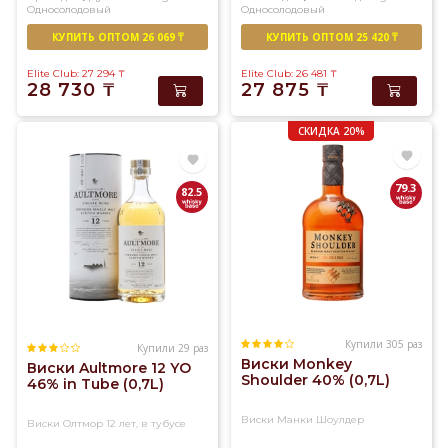
Односолодовый
Односолодовый
У
нас
КУПИТЬ ОПТОМ 26 069 ₸
КУПИТЬ ОПТОМ 25 420 ₸
вы
Elite Club: 27 294
₸
Elite Club: 26 481
₸
найдете
28 730
₸
27 875
₸
огромный
ассортимент
СКИДКА 20%
солодового
и
купажированного
79.3
82.5
виски
превосходного
качества
Купили 305 раз
Купили 29 раз
Виски Monkey
Виски Aultmore 12 YO
Shoulder 40% (0,7L)
46% in Tube (0,7L)
Виски Манки Шоулдер
Виски Олтмор 12 лет, в тубусе