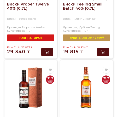
Виски Proper Twelve
Виски Teeling Small
40% (0,7L)
Batch 46% (0,7L)
Виски Пропер Твелв
Виски Тилинг Смалл Бач
,
Ирландия
Proper no. twelve
Ирландия
Дублин
Teeling
Купажированный
Купажированный
НАШ РЕСТОРАН
КУПИТЬ ОПТОМ 17 979 ₸
Elite Club: 27 873
₸
Elite Club: 18 824
₸
29 340
₸
19 815
₸
71.7
71.7