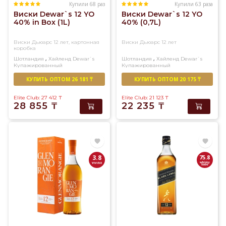
Купили 68 раз
Купили 63 раза
Виски Dewar`s 12 YO
Виски Dewar`s 12 YO
40% in Box (1L)
40% (0,7L)
Виски Дьюарс 12 лет, картонная
Виски Дьюарс 12 лет
коробка
,
,
Шотландия
Хайленд
Dewar`s
Шотландия
Хайленд
Dewar`s
Купажированный
Купажированный
КУПИТЬ ОПТОМ 26 181 ₸
КУПИТЬ ОПТОМ 20 175 ₸
Elite Club: 27 412
₸
Elite Club: 21 123
₸
28 855
₸
22 235
₸
3.8
75.8