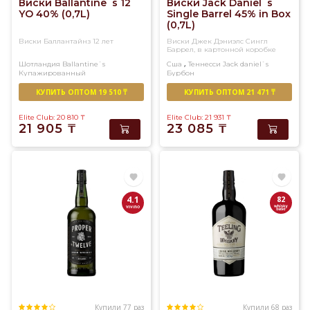
Виски Ballantine`s 12
Виски Jack Daniel`s
YO 40% (0,7L)
Single Barrel 45% in Box
(0,7L)
Виски Баллантайнз 12 лет
Виски Джек Дэниэлс Сингл
Баррел, в картонной коробке
,
Шотландия
Ballantine`s
Сша
Теннесси
Jack daniel`s
Купажированный
Бурбон
КУПИТЬ ОПТОМ 19 510 ₸
КУПИТЬ ОПТОМ 21 471 ₸
Elite Club: 20 810
₸
Elite Club: 21 931
₸
21 905
₸
23 085
₸
4.1
82
Купили 77 раз
Купили 68 раз