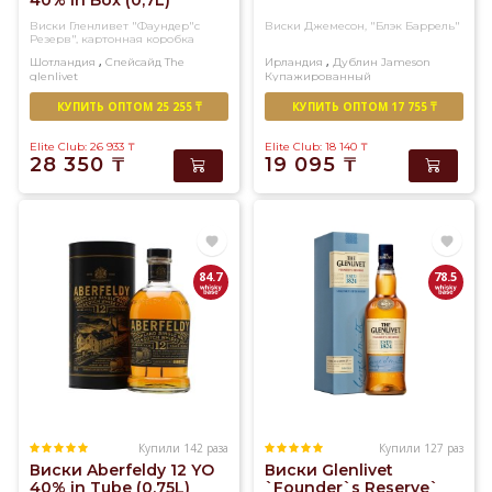
40% in Box (0,7L)
Виски Гленливет "Фаундер"с
Виски Джемесон, "Блэк Баррель"
Резерв", картонная коробка
,
,
Шотландия
Спейсайд
The
Ирландия
Дублин
Jameson
glenlivet
Купажированный
Односолодовый
КУПИТЬ ОПТОМ 25 255 ₸
КУПИТЬ ОПТОМ 17 755 ₸
Elite Club: 26 933
₸
Elite Club: 18 140
₸
28 350
₸
19 095
₸
84.7
78.5
Купили 142 раза
Купили 127 раз
Виски Aberfeldy 12 YO
Виски Glenlivet
40% in Tube (0,75L)
`Founder`s Reserve`