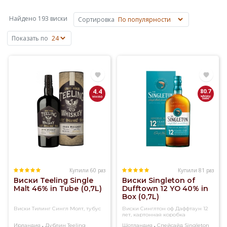
сусла
на
Найдено 193 виски
Сортировка
основе
ячменя,
Показать по
пшеницы,
ржи
или
кукурузы.
Основные
4.4
80.7
объемы
виски
производят
в
Шотландии,
Ирландии,
США
и
Купили 60 раз
Купили 81 раз
Виски Teeling Single
Виски Singleton of
Канаде,
Malt 46% in Tubе (0,7L)
Dufftown 12 YO 40% in
известен
Box (0,7L)
также
Виски Тилинг Сингл Молт, тубус
Виски Синглтон оф Даффтаун 12
японский
лет, картонная коробка
виски.
,
,
Ирландия
Дублин
Teeling
Шотландия
Спейсайд
Singleton