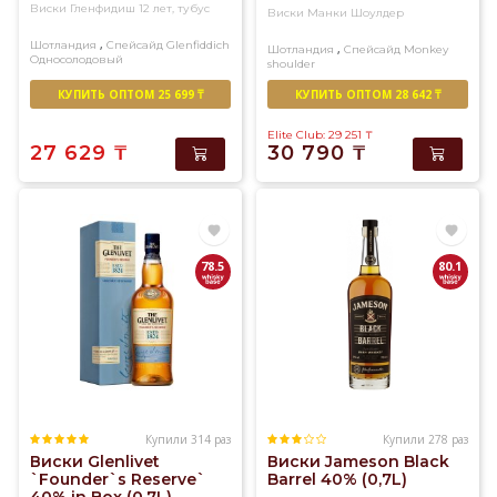
Виски Гленфидиш 12 лет, тубус
Виски Манки Шоулдер
,
Шотландия
Спейсайд
Glenfiddich
,
Шотландия
Спейсайд
Monkey
Односолодовый
shoulder
Купажированный солод
КУПИТЬ ОПТОМ 25 699 ₸
КУПИТЬ ОПТОМ 28 642 ₸
Elite Club: 29 251
₸
27 629
₸
30 790
₸
78.5
80.1
Купили 314 раз
Купили 278 раз
Виски Glenlivet
Виски Jameson Black
`Founder`s Reserve`
Barrel 40% (0,7L)