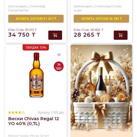
,
,
Шотландия
Спейсайд
Шотландия
Спейсайд
Chivas
Craigellachie
regal
Односолодовый
Купажированный
КУПИТЬ ОПТОМ 31 531 ₸
КУПИТЬ ОПТОМ 26 285 ₸
Elite Club: 33 013
₸
Elite Club: 26 852
₸
34 750
₸
28 265
₸
СКИДКА 15%
71
Купили 1169 раз
Виски Chivas Regal 12
YO 40% (0,7L)
Виски Чивас Регал 12 лет