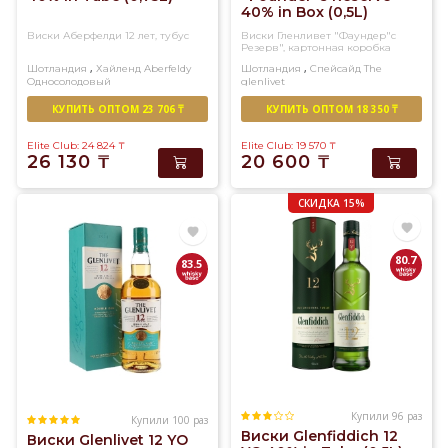
40% in Box (0,5L)
Виски Аберфелди 12 лет, тубус
Виски Гленливет "Фаундер"с
Резерв", картонная коробка
,
,
Шотландия
Хайленд
Aberfeldy
Шотландия
Спейсайд
The
Односолодовый
glenlivet
Односолодовый
КУПИТЬ ОПТОМ 23 706 ₸
КУПИТЬ ОПТОМ 18 350 ₸
Elite Club: 24 824
₸
Elite Club: 19 570
₸
26 130
₸
20 600
₸
СКИДКА 15%
80.7
83.5
Купили 96 раз
Купили 100 раз
Виски Glenfiddich 12
Виски Glenlivet 12 YO