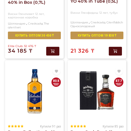
YO 40% in Tube (0,5L)
40% in Box (0,7L)
Виски Гленфидиш 12 лет, тубус
Виски Гленливет 12 лет,
картонная коробка
,
Шотландия
Спейсайд
Glenfiddich
,
Шотландия
Спейсайд
The
Односолодовый
glenlivet
Односолодовый
КУПИТЬ ОПТОМ 30 450 ₸
КУПИТЬ ОПТОМ 19 838 ₸
Elite Club: 32 476
₸
34 185
₸
21 326
₸
80.8
87.7
Купили 91 раз
Купили 85 раз