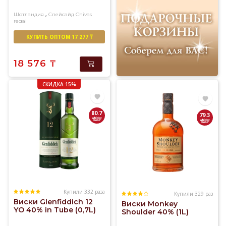
,
Шотландия
Спейсайд
Chivas
regal
Купажированный
КУПИТЬ ОПТОМ 17 277 ₸
18 576
₸
СКИДКА 15%
80.7
79.3
Купили 332 раза
Купили 329 раз
Виски Glenfiddich 12
Виски Monkey
YO 40% in Tube (0,7L)
Shoulder 40% (1L)