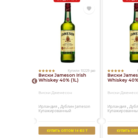
Купили 10229 раз
Купили 1181 раз
Виски Jameson Irish
Виски Jameso
 Regal 12
Whiskey 40% (1L)
Whiskey 40% 
)
Виски Джемесон
Виски Джемес
ал 12 лет
Ирландия
,
Дублин
Jameson
Ирландия
,
Дуб
ейсайд
Chivas
Купажированный
Купажированны
й
М 15 055 ₸
КУПИТЬ ОПТОМ 14 433 ₸
КУПИТЬ ОПТО