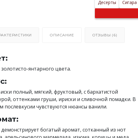
Десерты
Сигара
РАКТЕРИСТИКИ
ОПИСАНИЕ
ОТЗЫВЫ (6)
т:
 золотисто-янтарного цвета.
с:
виски полный, мягкий, фруктовый, с бархатистой
урой, оттенками груши, ириски и сливочной помадки. В
м послевкусии чувствуются нюансы ванили.
мат:
 демонстрирует богатый аромат, сотканный из нот
а, апельсинового мармелада, изюма, корицы и меда.