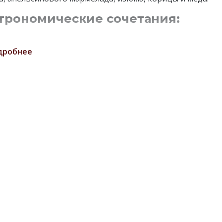
трономические сочетания:
 является прекрасным дижестивом, отлично сочетается 
ой.
дробнее
ересные факты:
as Regal` XV — шотландский купажированный виски,
жанный в бочках из-под коньяка из апелласьона Гранд
нь в течение 15 лет. Виски является прекрасным
тивом, отлично сочетается с сигарой.
 `Чивас Ригал` ведет свою историю уже на протяжении
веков, и все это время имя Братьев Чивас во всех стран
тся практически синонимом высокого качества
ндского виски. Свое королевское название (`Ригал` — в
оде с англ. означает `король`) виски заслужил тем, что в
еке именно компания Чивас Бразер