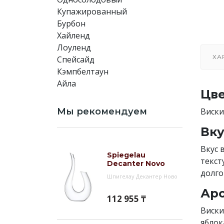
Купажированный
Бурбон
Хайленд
Лоуленд
ХА
Спейсайд
Кэмпбелтаун
Айла
Цве
Мы рекомендуем
Виски
Вку
Вкус 
Spiegelau
текст
Decanter Novo
долго
Шпигелау Декантер Ново
Аро
112 955 ₸
Виски
яблок