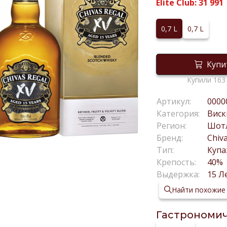
Elite Club:
31 991
0,7 L
0,7 L
Купи
Купили 163
Артикул:
0000
Категория:
Виск
Регион:
Шот
Бренд:
Chiv
Тип:
Куп
Крепость:
40%
Выдержка:
15 Л
Найти похожие
Гастрономич