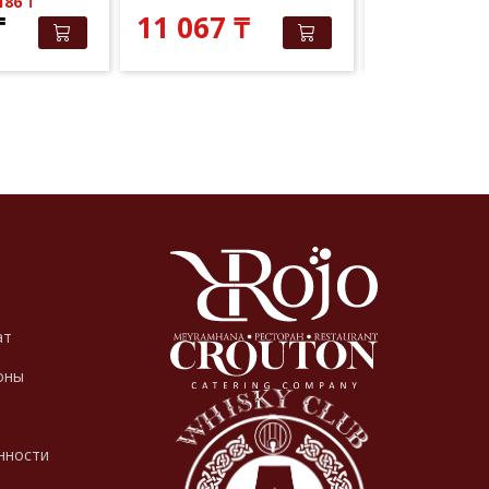
 186
₸
Elite Club: 9 
₸
11 067
₸
10 020
ат
оны
нности