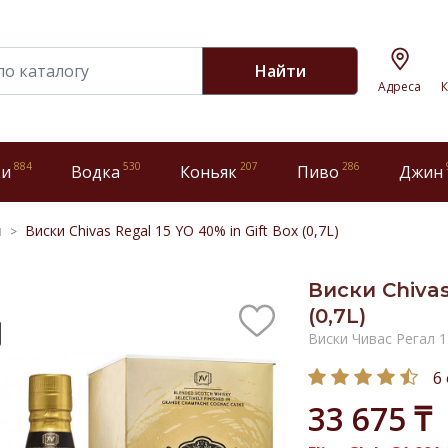
Найти
Адреса
К
884
530
207
286
ки
Водка
Коньяк
Пиво
Джин
и
Виски Chivas Regal 15 YO 40% in Gift Box (0,7L)
Виски Chivas
(0,7L)
Виски Чивас Регал 
6
33 675 ₸