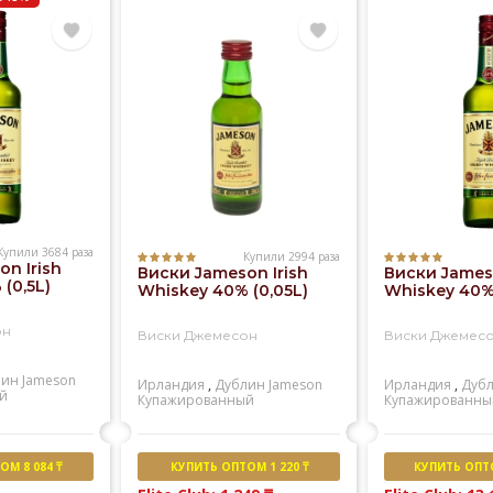
Купили 3684 раза
Купили 2994 раза
n Irish
Виски Jameson Irish
Виски Jameso
(0,5L)
Whiskey 40% (0,05L)
Whiskey 40% 
он
Виски Джемесон
Виски Джемес
лин
Jameson
Ирландия
,
Дублин
Jameson
Ирландия
,
Дуб
й
Купажированный
Купажированны
М 8 084 ₸
КУПИТЬ ОПТОМ 1 220 ₸
КУПИТЬ ОПТО