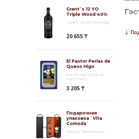
Grant`s 12 YO
Гас
Triple Wood 40%
Виски
Грант"с 12 лет Трипл Вуд
сигар
По
20 655 ₸
Инт
`Chiv
выдер
El Pastor Perlas de
Queso Higo
Шампа
Эль Пастор Перлас де
дижес
Куэсто Хиго
Виски
3 205 ₸
двух 
являе
шотла
перев
Подарочная
упаковка `Vita
XIX в
Comoda`
Gift box "Вита Комода"