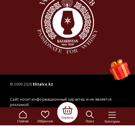
© 2009-2026
Elitalco.kz
Сайт носит информационный характер и не является
рекламой.
Сделка купли-продажи на основании публичной
оферты
осуществляется на территории розничного магазина.
Корзина
Главная
Избранное
Поиск
Категории