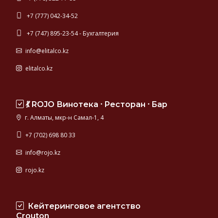
+7 (777) 042-34-52
+7 (747) 895-23-54 - Бухгалтерия
info@elitalco.kz
elitalco.kz
💃 ROJO Винотека ⸱ Ресторан ⸱ Бар
г. Алматы, мкр-н Самал-1, 4
+7 (702) 698 80 33
info@rojo.kz
rojo.kz
Кейтеринговое агентство
Crouton