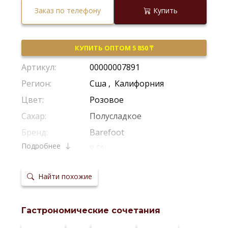
Заказ по телефону
Купить
КУПИТЬ ОПТОМ 5 850 ₸
Артикул:
00000007891
Регион:
Сша
,
Калифорния
Цвет:
Розовое
Сахар:
Полусладкое
Бренд:
Barefoot
Подробнее
Крепость:
8,5%
Производитель:
Barefoot Cellars
Найти похожие
Виноград:
Зинфандель
Потенциал
Рекомендуется Пить Молодым
хранения:
Гастрономические сочетания
Температура
4-8 *С
сервировки: