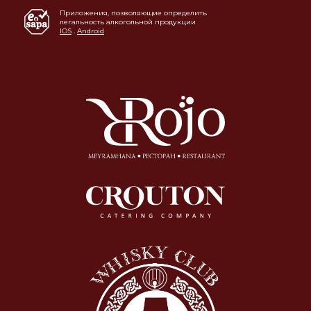
Приложения, позволяющие определить
легальность алкогольной продукции
IOS
.
Android