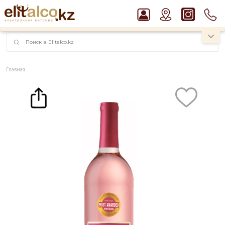
наименований!
instagram.com/rojo.kz
Главная
Каталог
Вино
Вино Barefoot White Zinfandel 8,5% (0,75L)
Рекомендуем
Ром Captain Morgan White 37,5%
Водка Smirnoff Red Vodka 37,5%
Джин Gordon`s London Dry Gin 37,5%
Пиво Guinness Draught 4,2% Can
Виски Talisker 10 YO Malt 45,8% in Box