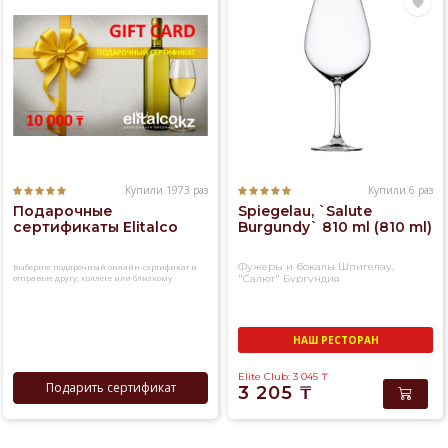
Купили 1973 раз
Купили 6 раз
Подарочные
Spiegelau, `Salute
сертификаты Elitalco
Burgundy` 810 ml (810 ml)
Фужеры и бокалы Шпигелау,
Выберите подарочный онлайн-сертификат и
отправьте другу, коллеге или близкому
"Салют" Бургундия
человеку
НАШ РЕСТОРАН
Elite Club: 3 045
₸
Подарить сертификат
3 205
₸