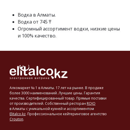
спирта
с
исправленной
Водка в Алматы.
водой
Водка от 745 ₸
до
Огромный ассортимент водки, низкие цены
достижения
и 100% качество.
нужной
крепости
в
40–
56°.
Основными
производителями
и
экспортерами
Алкомаркет № 1 в Алматы. 17 лет на рынке. В продаже
водки
более 3000 наименований. Лучшие цены. Гарантия
являются
качества. Сертифицированный товар. Прямые поставки
от производителей. Собственный ресторан
ROJO
такие
в Алматы с уникальной кухней и ассортиментом
страны,
Elitalco.kz
.
Профессиональное кейтеринговое агентство
как
Crouton
.
США,
Россия,