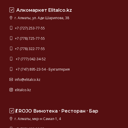
Швеция,
Алкомаркет Elitalco.kz
Финляндия,
Германия.
г. Алматы, ул. Ади Шарипова, 38
Самая
качественная
+7 (727) 253-77-55
водка
+7 (778) 725-77-55
мира
представлена
+7 (778) 322-77-55
в
данном
+7 (777) 042-34-52
разделе
+7 (747) 895-23-54 - Бухгалтерия
каталога.
info@elitalco.kz
elitalco.kz
💃 ROJO Винотека ⸱ Ресторан ⸱ Бар
г. Алматы, мкр-н Самал-1, 4