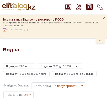
Все напитки Elitalco – в ресторане ROJO
Выбирайте и заказывайте в нашем ресторане любой напиток – более 3 000
наименований!
instagram.com/rojo.kz
Главная
Каталог
Крепкие напитки
Водка
Рекомендуем
Водка
Водка Smirnoff Red Vodka 37,5%
Джин Gordon`s London Dry Gin 37,5%
Водкой
Ром Captain Morgan White 37,5%
называют
Виски Talisker 10 YO Malt 45,8% in Box
Водка до 6000 тенге
Водка от 6000 до 15 000 тенге
крепкий
Пиво Guinness Draught 4,2% Can
алкогольный
Водка от 15 000 до 36 000 тенге
Водка от 36 000 тенге и выше
напиток,
полученный
Найдено 0 водок
Сортировка
путем
смешивания
Показать по
ректифицированного
зернового