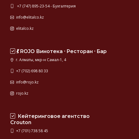
+7 (747) 895-23-54 - Бухгалтерия
info@elitalco.kz
elitalco.kz
💃 ROJO Винотека ⸱ Ресторан ⸱ Бар
г. Алматы, мкр-н Самал-1, 4
+7 (702) 698 80 33
info@rojo.kz
rojo.kz
Кейтеринговое агентство
Crouton
+7 (701) 738 58 45