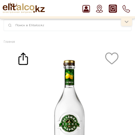
наименований!
instagram.com/rojo.kz
Главная
Каталог
Водка Зеленая марка Лимон 38% (0,5L)
Рекомендуем
Пиво Guinness Draught 4,2% Can
Ром Captain Morgan White 37,5%
Виски Talisker 10 YO Malt 45,8% in Box
Водка Smirnoff Red Vodka 37,5%
Джин Gordon`s London Dry Gin 37,5%