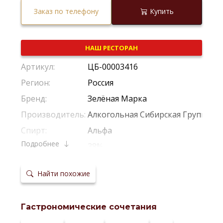
Заказ по телефону
Купить
НАШ РЕСТОРАН
Артикул:
ЦБ-00003416
Регион:
Россия
Бренд:
Зелёная Марка
Производитель:
Алкогольная Сибирская Группа
Спирт:
Альфа
Подробнее
Крепость:
38%
Тип:
Ароматизированная
Найти похожие
Сырье:
Пшеница
Температура
6-8 °С
сервировки:
Гастрономические сочетания
Сайт
производителя: